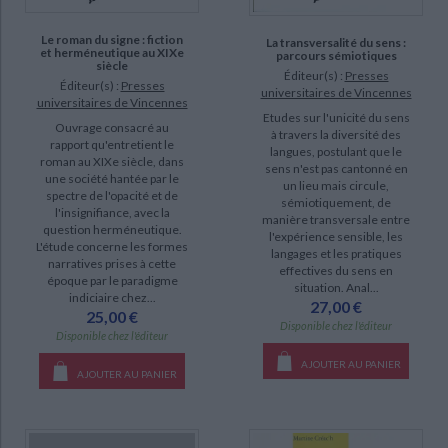
Le roman du signe : fiction
La transversalité du sens :
et herméneutique au XIXe
parcours sémiotiques
siècle
Éditeur(s) :
Presses
Éditeur(s) :
Presses
universitaires de Vincennes
universitaires de Vincennes
Etudes sur l'unicité du sens
Ouvrage consacré au
à travers la diversité des
rapport qu'entretient le
langues, postulant que le
roman au XIXe siècle, dans
sens n'est pas cantonné en
une société hantée par le
un lieu mais circule,
spectre de l'opacité et de
sémiotiquement, de
l'insignifiance, avec la
manière transversale entre
question herméneutique.
l'expérience sensible, les
L'étude concerne les formes
langages et les pratiques
narratives prises à cette
effectives du sens en
époque par le paradigme
situation. Anal...
indiciaire chez...
27,00 €
25,00 €
Disponible chez l'éditeur
Disponible chez l'éditeur
AJOUTER AU PANIER
AJOUTER AU PANIER