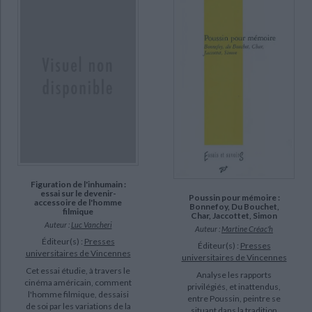
Figuration de l'inhumain :
essai sur le devenir-
Poussin pour mémoire :
accessoire de l'homme
Bonnefoy, Du Bouchet,
filmique
Char, Jaccottet, Simon
Auteur :
Luc Vancheri
Auteur :
Martine Créac'h
Éditeur(s) :
Presses
Éditeur(s) :
Presses
universitaires de Vincennes
universitaires de Vincennes
Cet essai étudie, à travers le
Analyse les rapports
cinéma américain, comment
privilégiés, et inattendus,
l'homme filmique, dessaisi
entre Poussin, peintre se
de soi par les variations de la
situant dans la tradition