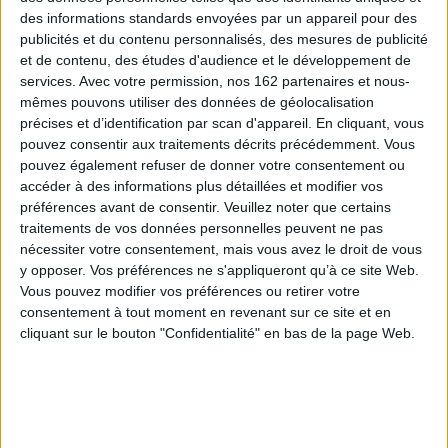
des informations standards envoyées par un appareil pour des
publicités et du contenu personnalisés, des mesures de publicité
et de contenu, des études d'audience et le développement de
services.
Avec votre permission, nos 162 partenaires et nous-
mêmes pouvons utiliser des données de géolocalisation
précises et d’identification par scan d'appareil. En cliquant, vous
pouvez consentir aux traitements décrits précédemment. Vous
pouvez également refuser de donner votre consentement ou
accéder à des informations plus détaillées et modifier vos
préférences avant de consentir.
Veuillez noter que certains
traitements de vos données personnelles peuvent ne pas
Théâtre en Toscane : la
Le Communisme à contre-
nécessiter votre consentement, mais vous avez le droit de vous
comédie, XVIe, XVIIe et
modernité
y opposer. Vos préférences ne s'appliqueront qu’à ce site Web.
XVIIIe siècles
Auteur :
Pierre Clermont
Vous pouvez modifier vos préférences ou retirer votre
Éditeur(s) :
Presses
Éditeur(s) :
Presses
universitaires de Vincennes
consentement à tout moment en revenant sur ce site et en
universitaires de Vincennes
cliquant sur le bouton "Confidentialité" en bas de la page Web.
A partir d'oeuvres inédites
En s'interrogeant sur les
ou peu étudiées, une étude
conditions de l'apparition du
qui apporte un éclairage
système soviétique, cet
nouveau sur la comédie
essai montre que le
toscane du XVIe au XVIIIe
communisme a été la
siècle. La limitation
dernière ligne de défense
géographique du champ
des sociétés agraires