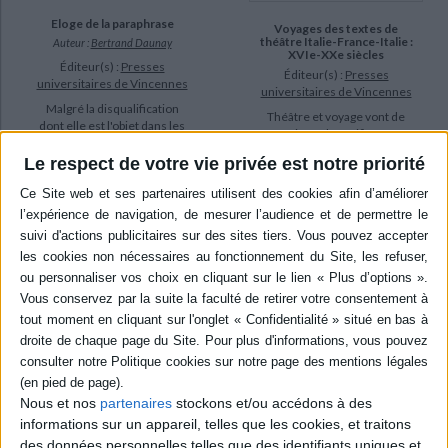
Eloge de la paraphrase
Voyages des textes de
théâtre Italie-France-Italie :
Auteur :
Bertrand Daunay
XVIe-XXe siècles
Éditeur(s) :
Presses
Éditeur(s) :
Presses
universitaires de Vincennes
universitaires de Vincennes
Malgré la disqualification
Théâtre et voyage vont de
dont elle est l'objet dans les
pair. On le vérifie en
pratiques scolaires, la
étudiant, dans les échanges
paraphrase a toujours été
Le respect de votre vie privée est notre priorité
entre l'Italie et la France, les
inscrite au coeur de la
déplacements auxquels ont
culture savante, celle de la
donné lieu les traductions
formation rhétorique
de Molière ou de Goldoni,
comme celle de la glose
de l'Arétin et de Mozart.
littéraire. Se plaçant dans
©Electre 2026
une perspective résolument
20,00 €
didact...
Indisponible
19,00 €
Disponible chez l'éditeur
AJOUTER AU PANIER
Nous et nos
partenaires
stockons et/ou accédons à des
informations sur un appareil, telles que les cookies, et traitons
des données personnelles telles que des identifiants uniques et