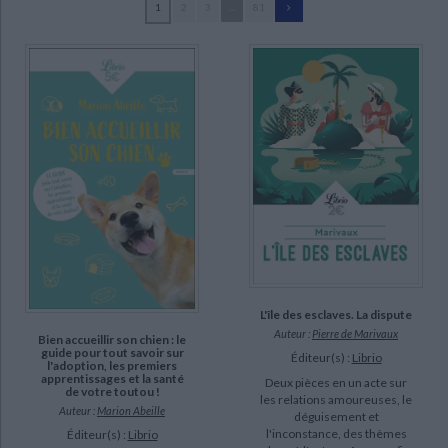
1
2
3
...
81
Ecologie - Environnement
Danse
Religions - Spiritualités
Bibliothèque de la Pléiade
Critique et histoire littéraire
Molière (51)
Histoire de France
Biographies historiques
Maupassant, Guy de (46)
Classiques scolaires
Littérature ancienne et médiévale
Histoire - Généralités
Histoire des pays
Guéno, Jean-Pierre (42)
Littérature de voyage
Audio - Livres lus
Baudelaire, Charles (24)
Histoire ancienne
Géographie
Littérature en version originale
Humour
Shakespeare, William (24)
Culture scientifique
Doyle, Arthur Conan (22)
Sadoul, Barbara (21)
Hugo, François-Victor (20)
SUPPORT
L'île des esclaves. La dispute
poche (1888)
Auteur :
Pierre de Marivaux
Bien accueillir son chien : le
guide pour tout savoir sur
livre (43)
Éditeur(s) :
Librio
l'adoption, les premiers
apprentissages et la santé
Deux pièces en un acte sur
coffret (11)
de votre toutou !
les relations amoureuses, le
Auteur :
Marion Abeille
déguisement et
l'inconstance, des thèmes
Éditeur(s) :
Librio
SÉRIE