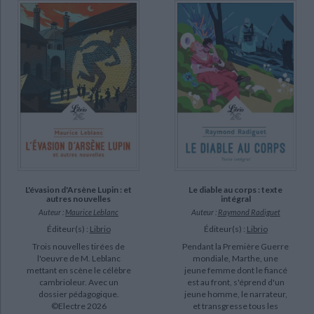
L'évasion d'Arsène Lupin : et
Le diable au corps : texte
autres nouvelles
intégral
Auteur :
Maurice Leblanc
Auteur :
Raymond Radiguet
Éditeur(s) :
Librio
Éditeur(s) :
Librio
Trois nouvelles tirées de
Pendant la Première Guerre
l'oeuvre de M. Leblanc
mondiale, Marthe, une
mettant en scène le célèbre
jeune femme dont le fiancé
cambrioleur. Avec un
est au front, s'éprend d'un
dossier pédagogique.
jeune homme, le narrateur,
©Electre 2026
et transgresse tous les