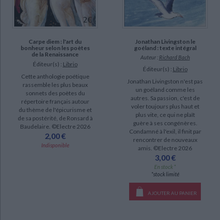
Carpe diem : l'art du
Jonathan Livingston le
bonheur selon les poètes
goéland : texte intégral
de la Renaissance
Auteur :
Richard Bach
Éditeur(s) :
Librio
Éditeur(s) :
Librio
Cette anthologie poétique
Jonathan Livingston n'est pas
rassemble les plus beaux
un goéland comme les
sonnets des poètes du
autres. Sa passion, c'est de
répertoire français autour
voler toujours plus haut et
du thème de l'épicurisme et
plus vite, ce qui ne plaît
de sa postérité, de Ronsard à
guère à ses congénères.
Baudelaire. ©Electre 2026
Condamné à l'exil, il finit par
2,00 €
rencontrer de nouveaux
Indisponible
amis. ©Electre 2026
3,00 €
En stock *
*stock limité
AJOUTER AU PANIER