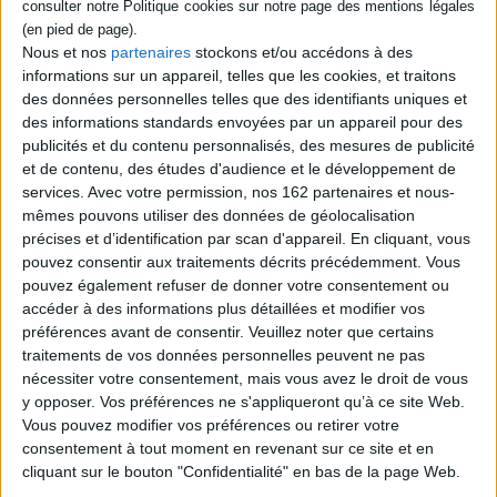
Nous et nos
partenaires
stockons et/ou accédons à des
informations sur un appareil, telles que les cookies, et traitons
des données personnelles telles que des identifiants uniques et
des informations standards envoyées par un appareil pour des
publicités et du contenu personnalisés, des mesures de publicité
et de contenu, des études d'audience et le développement de
services.
Avec votre permission, nos 162 partenaires et nous-
mêmes pouvons utiliser des données de géolocalisation
précises et d’identification par scan d'appareil. En cliquant, vous
pouvez consentir aux traitements décrits précédemment. Vous
pouvez également refuser de donner votre consentement ou
accéder à des informations plus détaillées et modifier vos
Paroles du jour J : lettres et
Alcools : texte intégral
carnets du Débarquement,
préférences avant de consentir.
Veuillez noter que certains
Auteur :
Guillaume Apollinaire
été 1944
traitements de vos données personnelles peuvent ne pas
Éditeur(s) :
Librio
Éditeur(s) :
Librio
nécessiter votre consentement, mais vous avez le droit de vous
Recueil des poèmes
Recueil de lettres, journaux
y opposer. Vos préférences ne s'appliqueront qu’à ce site Web.
composés entre 1898 et
intimes et récits de civils et
Vous pouvez modifier vos préférences ou retirer votre
1913, dans lesquels
de militaires alliés ou
Apollinaire célèbre le monde
ennemis, rédigés durant les
consentement à tout moment en revenant sur ce site et en
moderne et exprime la
combats de l'été 1944 en
cliquant sur le bouton "Confidentialité" en bas de la page Web.
souffrance liée à l'amour. Un
Normandie, recueillis