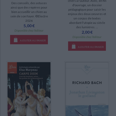
chers à l'auteur. Avec, en fin
Des conseils, des astuces
d'ouvrage, un dossier
Sherlock Holmes (22)
ainsi que des repères pour
pédagogique pour saisir les
bien accueillir un chien au
enjeux des deux oeuvres et
Le Poulpe (20)
sein de son foyer. ©Electre
un corpus de textes
2026
Une autre histoire de la littérature française (10)
abordant l'utopie au siècle
5,00 €
des lumières. ...
Les aventures extraordinaires d'Adèle Blanc-Sec (9)
Disponible chez l'éditeur
2,00 €
Disponible chez l'éditeur
La ligne verte (8)
AJOUTER AU PANIER
Les mille et une nuits (8)
AJOUTER AU PANIER
La dimension fantastique (7)
Les sept péchés capitaux (7)
DISPONIBILITÉ
epuise (1336)
disponible (599)
a-paraitre (7)
CHARGEMENT...