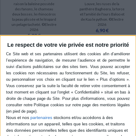
raison la baleine possède
Louve, les ruses de la
des fanons, le chameau
panthère Bagheera, la force
deux bosses, le rhinocéros
et l'amitié de l'ours Baloo et
la peau plissée et le léopard
de Kaa le python. ©Electre
un pelage tacheté. ©Electre
2026
2026
6,90 €
5,90 €
En stock *
*stock limité
En stock *
Le respect de votre vie privée est notre priorité
*stock limité
AJOUTER AU PANIER
AJOUTER AU PANIER
Nous et nos
partenaires
stockons et/ou accédons à des
informations sur un appareil, telles que les cookies, et traitons
des données personnelles telles que des identifiants uniques et