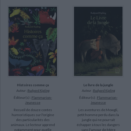
Histoires comme ça
Le livre de la jungle
Auteur :
Rudyard Kipling
Auteur :
Rudyard Kipling
Éditeur(s) :
Flammarion-
Éditeur(s) :
Flammarion-
Jeunesse
Jeunesse
Recueil de douze contes
Les aventures de Mowgli,
humoristiques sur l'origine
petit homme perdu dans la
des particularités des
jungle qui ne pourrait
animaux. Le lecteur apprend
échapper à tous les dangers
notamment pour quelle
sans l'amour de Mère