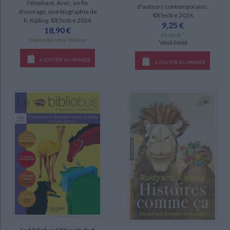
l'éléphant. Avec, en fin
d'auteurs contemporains.
d'ouvrage, une biographie de
revue (2)
©Electre 2026
R. Kipling. ©Electre 2026
9,25 €
18,90 €
En stock *
Disponible chez l'éditeur
SÉRIE
*stock limité
Oeuvres (4)
AJOUTER AU PANIER
AJOUTER AU PANIER
Oeuvres complètes (3)
Le dernier livre de la jungle (1)
DISPONIBILITÉ
epuise (276)
disponible (230)
manquant (12)
CHARGEMENT...