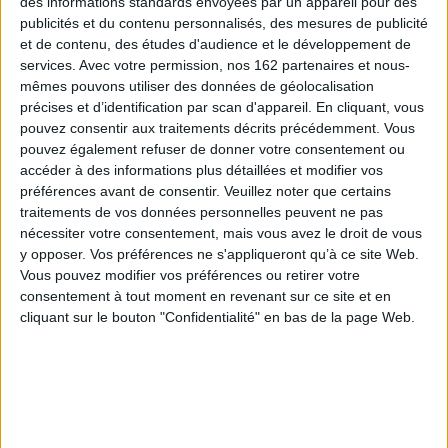
des informations standards envoyées par un appareil pour des
publicités et du contenu personnalisés, des mesures de publicité
et de contenu, des études d'audience et le développement de
services.
Avec votre permission, nos 162 partenaires et nous-
Le livre de la jungle
mêmes pouvons utiliser des données de géolocalisation
Auteur :
Rudyard Kipling
Le livre de la jungle (choix).
précises et d’identification par scan d'appareil. En cliquant, vous
Éditeur(s) :
Belin
The jungle book (selected
Gallimard
pouvez consentir aux traitements décrits précédemment. Vous
stories)
pouvez également refuser de donner votre consentement ou
Auteur :
Rudyard Kipling
Jour après jour, Mowgli, le
petit d'homme perdu dans la
accéder à des informations plus détaillées et modifier vos
Éditeur(s) :
Gallimard
forêt, recueilli et élevé par
préférences avant de consentir.
Veuillez noter que certains
Trois textes extraits des
les loups, s'initie à la vie de la
traitements de vos données personnelles peuvent ne pas
aventures de Mowgli, petit
jungle aux côtés de la
homme perdu dans la jungle
nécessiter votre consentement, mais vous avez le droit de vous
panthère Bagheera, de l'ours
qui ne pourrait échapper à
y opposer. Vos préférences ne s'appliqueront qu’à ce site Web.
Baloo, du python Kaa et du
tous les dangers sans
tigre Shere Khan. Avec un
Vous pouvez modifier vos préférences ou retirer votre
l'amour de Mère Louve, les
dossier pédagogique
consentement à tout moment en revenant sur ce site et en
ruses de la panthère
comprenant des activi...
Bagheera ou la force et
cliquant sur le bouton "Confidentialité" en bas de la page Web.
4,90 €
l'amitié de l'ours Baloo.
En stock *
©Electre 2026
*stock limité
12,00 €
En stock *
AJOUTER AU PANIER
*stock limité
AJOUTER AU PANIER