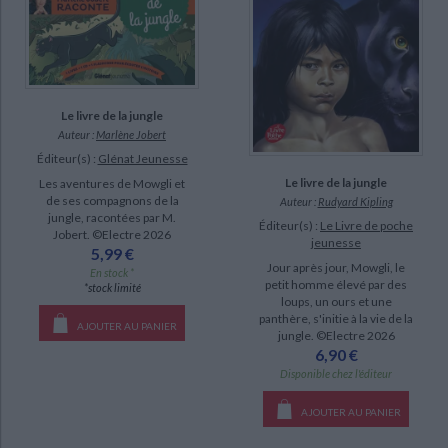
Le livre de la jungle
Auteur :
Marlène Jobert
Éditeur(s) :
Glénat Jeunesse
Le livre de la jungle
Les aventures de Mowgli et
de ses compagnons de la
Auteur :
Rudyard Kipling
jungle, racontées par M.
Éditeur(s) :
Le Livre de poche
Jobert. ©Electre 2026
jeunesse
5,99 €
Jour après jour, Mowgli, le
En stock *
petit homme élevé par des
*stock limité
loups, un ours et une
panthère, s'initie à la vie de la
AJOUTER AU PANIER
jungle. ©Electre 2026
6,90 €
Disponible chez l'éditeur
AJOUTER AU PANIER