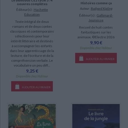
Le bibliobus CE2 cycle 3 : 4
Histoires comme ça
oeuvres complètes
Auteur :
Rudyard Kipling
Éditeur(s) :
Hachette
Education
Éditeur(s) :
Gallimard-
Jeunesse
Texte intégral de deux
romans et de deux contes
Recueil de huit contes
classiques et contemporains
fantastiques sur les
sélectionnés pour leur
animaux. ©Electre 2026
intérêt littéraire et destinés
9,90 €
à accompagner les enfants
Disponible chez l'éditeur
dans leur apprentissage de la
lecture, de l'écriture et de la
AJOUTER AU PANIER
compréhension verbale. Le
vocabulaire un peu diff...
9,25 €
Disponible chez l'éditeur
AJOUTER AU PANIER