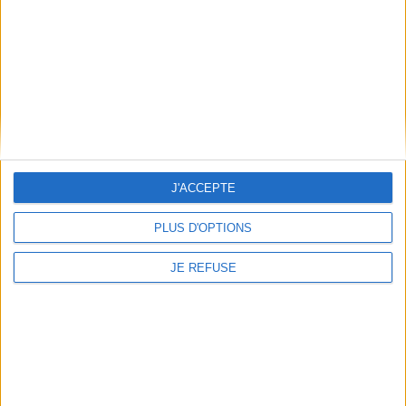
Si. If
Auteur :
Rudyard Kipling
J'ACCEPTE
Éditeur(s) :
Belles lettres
PLUS D'OPTIONS
Ce poème de R. Kipling
concentre en quatre
strophes sa conception de
JE REFUSE
l'éducation morale. ©Electre
2026
24,00 €
En stock *
Le livre de la jungle
*stock limité
Auteur :
Rudyard Kipling
Éditeur(s) :
Gallimard
AJOUTER AU PANIER
Les aventures de Mowgli,
petit homme perdu dans la