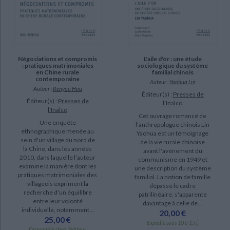
Négociations et compromis
L'aile d'or : une étude
: pratiques matrimoniales
sociologique du système
en Chine rurale
familial chinois
contemporaine
Auteur :
Yaohua Lin
Auteur :
Renyou Hou
Éditeur(s) :
Presses de
Éditeur(s) :
Presses de
l'Inalco
l'Inalco
Cet ouvrage romancé de
Une enquête
l'anthropologue chinois Lin
ethnographique menée au
Yaohua est un témoignage
sein d'un village du nord de
de la vie rurale chinoise
la Chine, dans les années
avant l'avènement du
2010, dans laquelle l'auteur
communisme en 1949 et
examine la manière dont les
une description du système
pratiques matrimoniales des
familial. La notion de famille
villageois expriment la
dépasse le cadre
recherche d'un équilibre
patrilinéaire, s'apparente
entre leur volonté
davantage à celle de...
individuelle, notamment...
20,00 €
25,00 €
Expédié sous 10 à 15 j.
Disponible chez l'éditeur