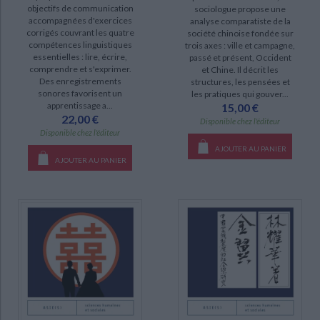
objectifs de communication
sociologue propose une
accompagnées d'exercices
analyse comparatiste de la
corrigés couvrant les quatre
société chinoise fondée sur
DISPONIBILITÉ
compétences linguistiques
trois axes : ville et campagne,
essentielles : lire, écrire,
passé et présent, Occident
disponible (19)
comprendre et s'exprimer.
et Chine. Il décrit les
Des enregistrements
structures, les pensées et
sonores favorisent un
les pratiques qui gouver...
apprentissage a...
15,00 €
22,00 €
Disponible chez l'éditeur
Disponible chez l'éditeur
AJOUTER AU PANIER
AJOUTER AU PANIER
CHARGEMENT...