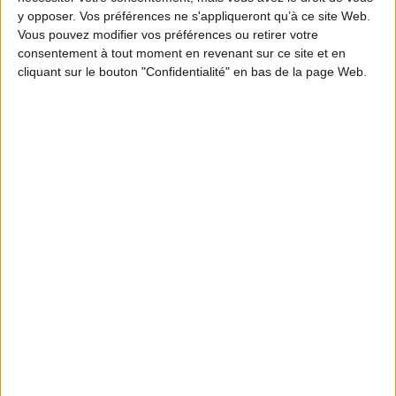
en Chine, mais aussi sur la
Expédié sous 10 à 15 j.
y opposer. Vos préférences ne s'appliqueront qu’à ce site Web.
vie so...
Vous pouvez modifier vos préférences ou retirer votre
30,00 €
AJOUTER AU PANIER
consentement à tout moment en revenant sur ce site et en
Disponible chez l'éditeur
cliquant sur le bouton "Confidentialité" en bas de la page Web.
AJOUTER AU PANIER
Sengo, le Japon après la
Birmanie (Myanmar) 2010-