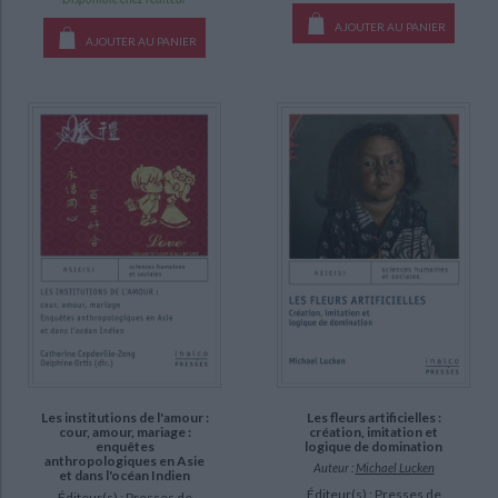
AJOUTER AU PANIER
AJOUTER AU PANIER
Les institutions de l'amour :
Les fleurs artificielles :
cour, amour, mariage :
création, imitation et
enquêtes
logique de domination
anthropologiques en Asie
Auteur :
Michael Lucken
et dans l'océan Indien
Éditeur(s) :
Presses de
Éditeur(s) :
Presses de