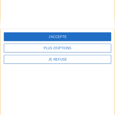
terminologiques et
Orient. S'appuyant sur des
définitoires, les effets
documents inédits,
produits par les textes selon
l'auteure ne passe pas sous
leur mode de publication
silence son rôle dans la
ainsi que leur dimension
politique culturelle du ...
politique et...
22,00 €
25,00 €
Expédié sous 10 à 15 j.
Expédié sous 10 à 15 j.
J'ACCEPTE
AJOUTER AU PANIER
AJOUTER AU PANIER
PLUS D'OPTIONS
JE REFUSE