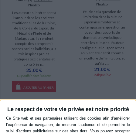
l'Inalco
l'Inalco
Etude de la question de
Les auteurs s'intéressent à
l'imitation dans la culture
l'amour dans les sociétés
japonaise moderne et
traditionnelles de la Chine,
contemporaine, question au
de la Corée, du Japon, du
coeur des rapports de
Népal, de l'Inde et de
domination symbolique
Madagascar. Ils rendent
entre les cultures. L'auteur
compte des compromis
souligne que le Japon a très
opérés par les individus, à la
souvent été décrit comme
fois inspirés par les
une culture de l'imitation, et
pratiques occidentales et
qu'il a a...
contrôlés p...
21,00 €
25,00 €
Indisponible
Disponible chez l'éditeur
AJOUTER AU PANIER
Le respect de votre vie privée est notre priorité