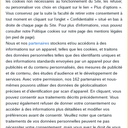
Nous et nos
partenaires
stockons et/ou accédons à des
informations sur un appareil, telles que les cookies, et traitons
Le livre sur les calculs
Ce que j'ai vu en Malaisie :
effectués avec des
une ethnographe sur les
des données personnelles telles que des identifiants uniques et
bâtonnets : un manuscrit du
ondes, 1934-1938
des informations standards envoyées par un appareil pour des
-IIe siècle excavé à
Auteur :
Jeanne Cuisinier
Zhangjiashan
publicités et du contenu personnalisés, des mesures de publicité
Éditeur(s) :
Presses de
Éditeur(s) :
Presses de
et de contenu, des études d'audience et le développement de
l'Inalco
l'Inalco
services.
Avec votre permission, nos 162 partenaires et nous-
Muséum national d'histoire
L'ouvrage présente la
mêmes pouvons utiliser des données de géolocalisation
naturelle
version traduite et
précises et d’identification par scan d'appareil. En cliquant, vous
Recueil des conférences
commentée du Suan shu
pouvez consentir aux traitements décrits précédemment. Vous
radiophoniques écrites par
shu, un manuscrit chinois du
l'ethnologue à son retour de
IIe siècle av. J.-C. Sa
pouvez également refuser de donner votre consentement ou
voyage en Malaisie et où elle
découverte pendant l'hiver
accéder à des informations plus détaillées et modifier vos
raconte la vie en Asie du
1983-1984 a permis de faire
préférences avant de consentir.
Veuillez noter que certains
Sud-Est dans les années
progresser les
traitements de vos données personnelles peuvent ne pas
1930. ©Electre 2026
connaissances sur les
16,00 €
nécessiter votre consentement, mais vous avez le droit de vous
mathématiques anciennes