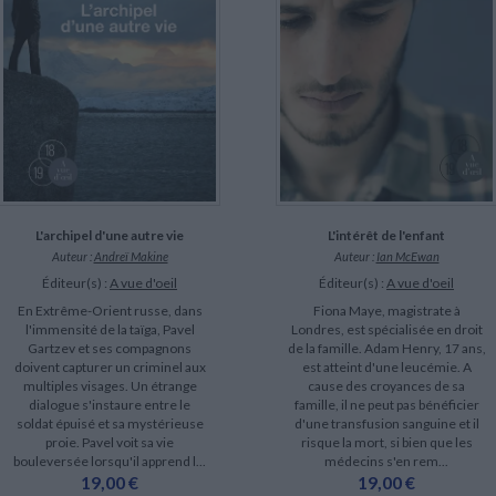
L'archipel d'une autre vie
L'intérêt de l'enfant
Auteur :
Andreï Makine
Auteur :
Ian McEwan
Éditeur(s) :
A vue d'oeil
Éditeur(s) :
A vue d'oeil
En Extrême-Orient russe, dans
Fiona Maye, magistrate à
l'immensité de la taïga, Pavel
Londres, est spécialisée en droit
Gartzev et ses compagnons
de la famille. Adam Henry, 17 ans,
doivent capturer un criminel aux
est atteint d'une leucémie. A
multiples visages. Un étrange
cause des croyances de sa
dialogue s'instaure entre le
famille, il ne peut pas bénéficier
soldat épuisé et sa mystérieuse
d'une transfusion sanguine et il
proie. Pavel voit sa vie
risque la mort, si bien que les
bouleversée lorsqu'il apprend l...
médecins s'en rem...
19,00 €
19,00 €