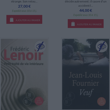
étrange. Son retou...
décide autrement : il sauve d'un
27,00 €
accident l...
44,00 €
Expédié sous 10 à 15 j.
Expédié sous 10 à 15 j.
AJOUTER AU PANIER
AJOUTER AU PANIER