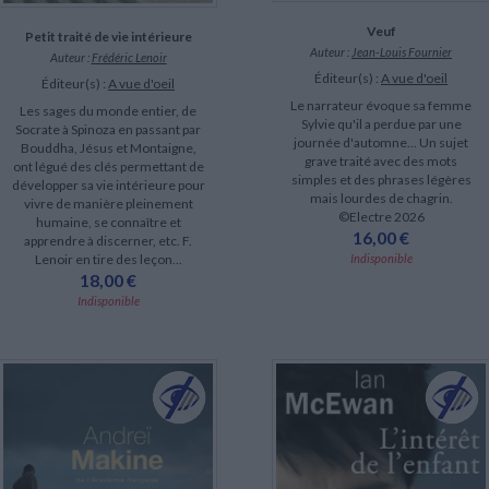
Veuf
Petit traité de vie intérieure
Auteur :
Jean-Louis Fournier
Auteur :
Frédéric Lenoir
Éditeur(s) :
A vue d'oeil
Éditeur(s) :
A vue d'oeil
Le narrateur évoque sa femme
Les sages du monde entier, de
Sylvie qu'il a perdue par une
Socrate à Spinoza en passant par
journée d'automne... Un sujet
Bouddha, Jésus et Montaigne,
grave traité avec des mots
ont légué des clés permettant de
simples et des phrases légères
développer sa vie intérieure pour
mais lourdes de chagrin.
vivre de manière pleinement
©Electre 2026
humaine, se connaître et
16,00 €
apprendre à discerner, etc. F.
Indisponible
Lenoir en tire des leçon...
18,00 €
Indisponible