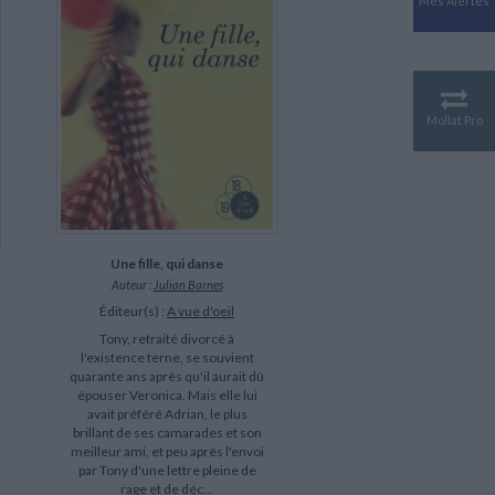
Mes Alertes
Antiquité
Mythologies
GÉOGRAPHIE
Géographie - Démographie -
Territoire
Mollat Pro
CULTURE SCIENTIFIQUE
Essais scientifique
Astronomie
Une fille, qui danse
Auteur :
Julian Barnes
Éditeur(s) :
A vue d'oeil
Tony, retraité divorcé à
l'existence terne, se souvient
quarante ans après qu'il aurait dû
épouser Veronica. Mais elle lui
avait préféré Adrian, le plus
brillant de ses camarades et son
meilleur ami, et peu après l'envoi
par Tony d'une lettre pleine de
rage et de déc...