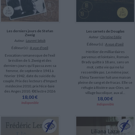
Les derniers jours de Stefan
Les carnets de Douglas
Zweig
Auteur :
Christine Eddie
Auteur :
Laurent Seksik
Éditeur(s) :
A vue d'oeil
Éditeur(s) :
A vue d'oeil
Héritier de milliardaires
Evocation romanesque de l'exil
parvenus et lointains, Romain
brésilien de S. Zweig et des
Brady quitte à 18 ans, sans un
derniers jours qu'il passa avec sa
mot, cette vie qui ne lui
femme, de septembre 1941 à
ressemble pas. Le même jour,
février 1942, date du suicide du
Eléna Tavernier fuit une maison
couple. Prix des lecteurs d'Impact
pleine de sang et de fracas. Elle se
médecine 2010, prix Nice-baie
réfugie à Rivière-aux-Oies, un
des Anges 2010. ©Electre 2026
village bucolique, aux al...
18,00 €
18,00 €
Indisponible
Indisponible