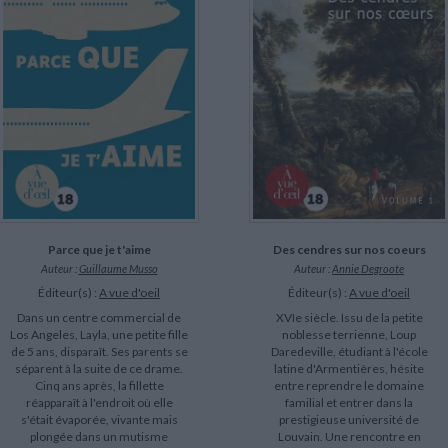
LITTÉRATURE DE VOYAGE
Dictionnaires Français
Histoire moderne
Relations et politiques
internationales
Dictionnaires Bilingues
Récits des voyageurs et des
Histoire contemporaine
explorateurs
Sécurité nationale - Défense
Langues universitaires -
BIOGRAPHIES HISTORIQUES
Dictionnaires et méthodes
ECOLOGIE - ENVIRONNEMENT
Biographies historiques
Méthodes Langues Grand public
Ecologie
Français langues étrangères
HISTOIRE - GÉNÉRALITÉS
Historiographie
Etudes historiques
Généalogie - Héraldique
Franc-maçonnerie
CHARGEMENT...
Parce que je t'aime
Des cendres sur nos coeurs
Auteur :
Guillaume Musso
Auteur :
Annie Degroote
Éditeur(s) :
A vue d'oeil
Éditeur(s) :
A vue d'oeil
Dans un centre commercial de
XVIe siècle. Issu de la petite
Los Angeles, Layla, une petite fille
noblesse terrienne, Loup
de 5 ans, disparaît. Ses parents se
Daredeville, étudiant à l'école
séparent à la suite de ce drame.
latine d'Armentières, hésite
Cinq ans après, la fillette
entre reprendre le domaine
réapparaît à l'endroit où elle
familial et entrer dans la
s'était évaporée, vivante mais
prestigieuse université de
plongée dans un mutisme
Louvain. Une rencontre en