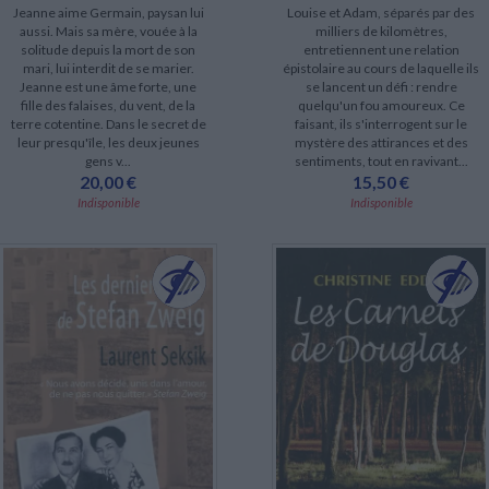
Jeanne aime Germain, paysan lui
Louise et Adam, séparés par des
aussi. Mais sa mère, vouée à la
milliers de kilomètres,
solitude depuis la mort de son
entretiennent une relation
mari, lui interdit de se marier.
épistolaire au cours de laquelle ils
Jeanne est une âme forte, une
se lancent un défi : rendre
fille des falaises, du vent, de la
quelqu'un fou amoureux. Ce
terre cotentine. Dans le secret de
faisant, ils s'interrogent sur le
leur presqu'île, les deux jeunes
mystère des attirances et des
gens v...
sentiments, tout en ravivant...
20,00 €
15,50 €
Indisponible
Indisponible