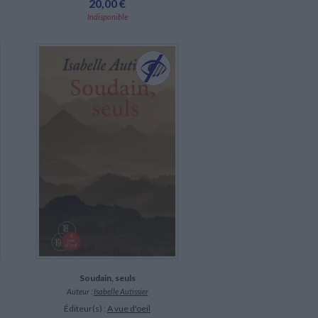
20,00 €
Indisponible
Soudain, seuls
Auteur :
Isabelle Autissier
Éditeur(s) :
A vue d'oeil