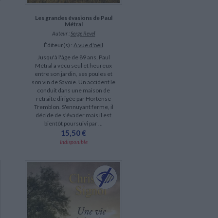
Les grandes évasions de Paul
Métral
Auteur :
Serge Revel
Éditeur(s) :
A vue d'oeil
Jusqu'à l'âge de 89 ans, Paul
Métral a vécu seul et heureux
entre son jardin, ses poules et
son vin de Savoie. Un accident le
conduit dans une maison de
retraite dirigée par Hortense
Tremblon. S'ennuyant ferme, il
décide de s'évader mais il est
bientôt poursuivi par ...
15,50 €
Indisponible