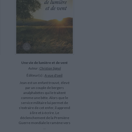
Une vie de lumière et de vent
Auteur :
Christian Signol
Éditeur(s) :
A vue d'oeil
Jean est un enfant trouvé, élevé
par un couple de bergers
analphabètes qui le traitent
comme une bête. Alors que le
service militaire lui permet de
s'extraire de cet enfer, il apprend
à lire et à écrire. Le
déclenchement de la Première
Guerre mondiale le ramène vers
...