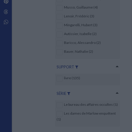
Pinterest
Techniques de construction
SCIENCE FICTION ET FANTASY
Vie familiale
Disciplines paramédicales
Musso, Guillaume (4)
Matériaux de l’architecture
Littérature SF et Fantasy
Threads
Ouvrages Généraux
Urbanisme
SOCIOLOGIE
Lenoir, Frédéric (3)
Sociologie générale
Whatsapp
Mingarelli, Hubert (3)
Travail social
Santé et société
Autissier, Isabelle (2)
Baricco, Alessandro (2)
ETHNOLOGIE
Anthropologie
Bauer, Nathalie (2)
Ethnologie par pays
SUPPORT
livre (135)
SÉRIE
Le bureau des affaires occultes (1)
Les dames de Marlow enquêtent
(1)