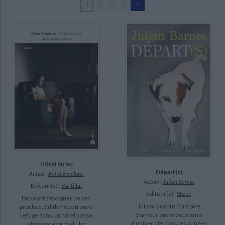
1
2
3
4
Ecologie - Environnement
Danse
Religions - Spiritualités
Bibliothèque de la Pléiade
Critique et histoire littéraire
Barnes, Julian (68)
Histoire de France
Biographies historiques
Aoustin, Jean-Pierre (40)
Classiques scolaires
Littérature ancienne et médiévale
Histoire - Généralités
Histoire des pays
Barnes, Julian (1946-....) (6)
Littérature de voyage
Audio - Livres lus
Courtois-Fourcy, Michel (6)
Histoire ancienne
Géographie
Littérature en version originale
Humour
Las Vergnas, Raymond (6)
Culture scientifique
Chicheportiche, Josette (5)
Guiloineau, Jean (4)
Leynaud, Maryse (3)
SUPPORT
livre (41)
Hôtel du lac
Départ(s)
Auteur :
Anita Brookner
poche (33)
Auteur :
Julian Barnes
Éditeur(s) :
Bartillat
Éditeur(s) :
Stock
Désirant s'éloigner de ses
SÉRIE
Julian raconte l'histoire
proches, Edith Hope trouve
d'amour entre deux amis
refuge dans un hôtel cossu
d'université dans les années
situé aux abords du lac