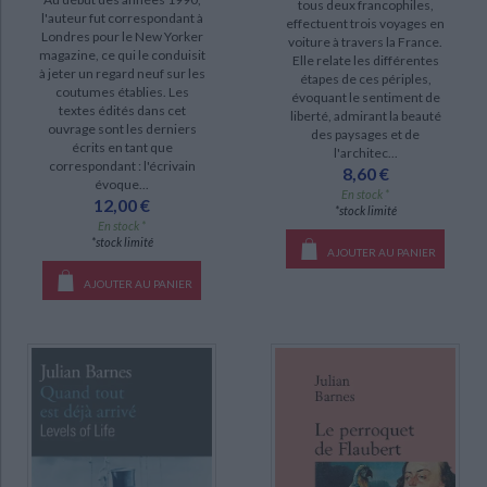
tous deux francophiles,
l'auteur fut correspondant à
effectuent trois voyages en
Londres pour le New Yorker
voiture à travers la France.
magazine, ce qui le conduisit
Elle relate les différentes
à jeter un regard neuf sur les
étapes de ces périples,
coutumes établies. Les
évoquant le sentiment de
textes édités dans cet
liberté, admirant la beauté
ouvrage sont les derniers
des paysages et de
écrits en tant que
l'architec...
correspondant : l'écrivain
8,60 €
évoque...
En stock *
12,00 €
*stock limité
En stock *
*stock limité
AJOUTER AU PANIER
AJOUTER AU PANIER