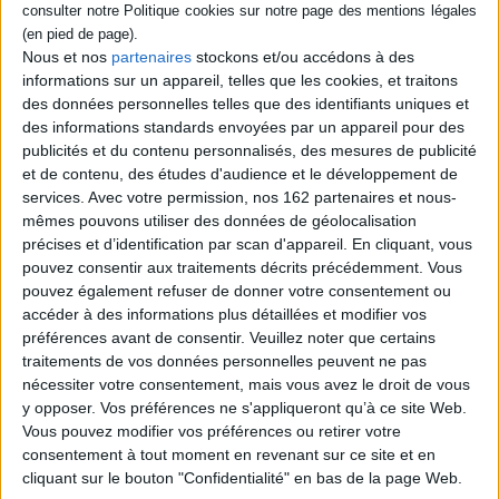
Indisponible
Nous et nos
partenaires
stockons et/ou accédons à des
informations sur un appareil, telles que les cookies, et traitons
des données personnelles telles que des identifiants uniques et
des informations standards envoyées par un appareil pour des
publicités et du contenu personnalisés, des mesures de publicité
et de contenu, des études d'audience et le développement de
services.
Avec votre permission, nos 162 partenaires et nous-
mêmes pouvons utiliser des données de géolocalisation
précises et d’identification par scan d'appareil. En cliquant, vous
pouvez consentir aux traitements décrits précédemment. Vous
pouvez également refuser de donner votre consentement ou
accéder à des informations plus détaillées et modifier vos
préférences avant de consentir.
Veuillez noter que certains
traitements de vos données personnelles peuvent ne pas
L'homme en rouge
nécessiter votre consentement, mais vous avez le droit de vous
Auteur :
Julian Barnes
Le porc-épic
y opposer. Vos préférences ne s'appliqueront qu’à ce site Web.
Éditeur(s) :
Mercure de
Auteur :
Julian Barnes
Vous pouvez modifier vos préférences ou retirer votre
France
Éditeur(s) :
Gallimard
consentement à tout moment en revenant sur ce site et en
Peint par John Sargent en
cliquant sur le bouton "Confidentialité" en bas de la page Web.
Un redoutable face-à-face
1881, Samuel Pozzi est un
entre Stoyo Petkanov, ancien