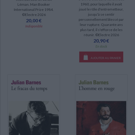
1960, pour laquelle il avait
Léman. Man Booker
DISPONIBILITÉ
joué le rôle d'entremetteur,
International Prize 1984.
jusqu'à se sentir
©Electre 2026
disponible (37)
personnellement blessé par
20,00 €
leur rupture. Quarante ans
epuise (36)
Indisponible
plus tard, il s'efforce de les
réunir. ©Electre 2026
manquant (1)
20,90 €
En stock
AJOUTER AU PANIER
CHARGEMENT...