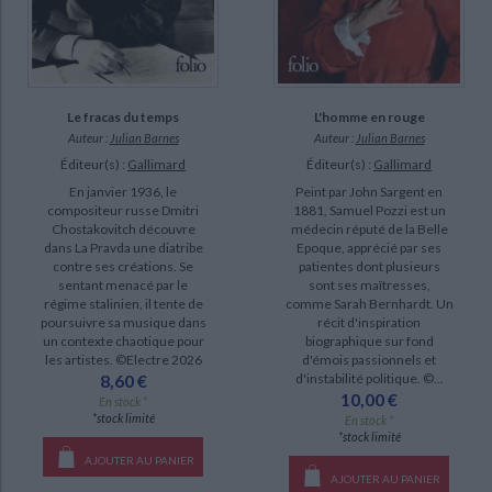
Le fracas du temps
L'homme en rouge
Auteur :
Julian Barnes
Auteur :
Julian Barnes
Éditeur(s) :
Gallimard
Éditeur(s) :
Gallimard
En janvier 1936, le
Peint par John Sargent en
compositeur russe Dmitri
1881, Samuel Pozzi est un
Chostakovitch découvre
médecin réputé de la Belle
dans La Pravda une diatribe
Epoque, apprécié par ses
contre ses créations. Se
patientes dont plusieurs
sentant menacé par le
sont ses maîtresses,
régime stalinien, il tente de
comme Sarah Bernhardt. Un
poursuivre sa musique dans
récit d'inspiration
un contexte chaotique pour
biographique sur fond
les artistes. ©Electre 2026
d'émois passionnels et
8,60 €
d'instabilité politique. ©...
10,00 €
En stock *
*stock limité
En stock *
*stock limité
AJOUTER AU PANIER
AJOUTER AU PANIER