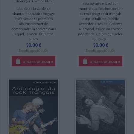
Éditeur(s) :
Camion blanc
discographie. L'auteur
L'étude de la vie de ce
montre que l'estime portée
chanteur populaire engagé
au rock progressif français
et de ses onze premiers
est plus faible que celle
albums permet de
accordée à ses équivalents
comprendre la société dans
allemand, italien ou encore
lequel il a vécu. ©Electre
néerlandais, alors que selon
2026
lui, ce ro...
30,00 €
30,00 €
Expédié sous 10 à 15 j.
Expédié sous 10 à 15 j.
AJOUTER AU PANIER
AJOUTER AU PANIER