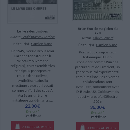
Brian Eno : le magicien du
Le livre des ombres
son
Auteur :
Gerald Brosseau Gardner
Auteur :
Olivier Bernard
Éditeur(s) :
Camion blanc
Éditeur(s) :
Camion blanc
En 1949, Gerald Brousseau
Portrait du compositeur
Gardner, fondateur de la
britannique B. Eno,
Wicca (mouvement
considéré comme l'un des
religieux), en rassemblait les
précurseurs de l'ambient, un
principaux préceptes et
genre musical expérimental
rituels dans ce livre,
et minimaliste. Ses diverses
synthétisant ainsi la
collaborations sont
mystique de ce qu'il voyait
évoquées, notamment avec
comme un "art des sages".
D. Bowie, U2, Coldplay mais
Après un itinéraire
aussi Microsoft. ©Electre
initiatique qui démarra a...
2026
22,00 €
36,00 €
En stock *
En stock *
*stock limité
*stock limité
AJOUTER AU PANIER
AJOUTER AU PANIER