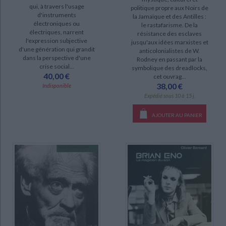
qui, à travers l'usage
politique propre aux Noirs de
Journal d'un tueur (3)
d'instruments
la Jamaïque et des Antilles :
électroniques ou
le rastafarisme. De la
L'âge d'or du rock progressif anglais (3)
électriques, narrent
résistance des esclaves
l'expression subjective
jusqu'aux idées marxistes et
Absolute directors : rock, cinéma, contre-culture (2)
d'une génération qui grandit
anticolonialistes de W.
dans la perspective d'une
Anthologie du black metal (2)
Rodney en passant par la
crise social...
symbolique des dreadlocks,
Anthologie du metal (2)
40,00 €
cet ouvrag...
38,00 €
Indisponible
Cradle of filth : une Bible de décadence et de ténèbres (2)
Expédié sous 10 à 15 j.
DISPONIBILITÉ
AJOUTER AU PANIER
disponible (770)
epuise (27)
CHARGEMENT...