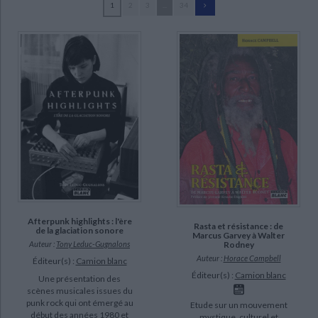
1
2
3
...
34
Ecologie - Environnement
Danse
Religions - Spiritualités
Bibliothèque de la Pléiade
Critique et histoire littéraire
Raizer, Sébastien (42)
Histoire de France
Biographies historiques
Lesueur, Daniel (37)
Classiques scolaires
Littérature ancienne et médiévale
Histoire - Généralités
Histoire des pays
Castelaux, Nicolas (22)
Littérature de voyage
Audio - Livres lus
Lorentz, Christophe (20)
Histoire ancienne
Géographie
Littérature en version originale
Humour
Pintoux, Jérôme (18)
Culture scientifique
Delinotte, Didier (17)
Franceschi, Dom (17)
Merklen, Angélique (15)
SUPPORT
Afterpunk highlights : l'ère
Rasta et résistance : de
livre (797)
de la glaciation sonore
Marcus Garvey à Walter
Rodney
Auteur :
Tony Leduc-Gugnalons
Auteur :
Horace Campbell
Éditeur(s) :
Camion blanc
SÉRIE
Éditeur(s) :
Camion blanc
Une présentation des
scènes musicales issues du
Satsujin (5)
punk rock qui ont émergé au
Etude sur un mouvement
début des années 1980 et
Black Metal (3)
mystique, culturel et