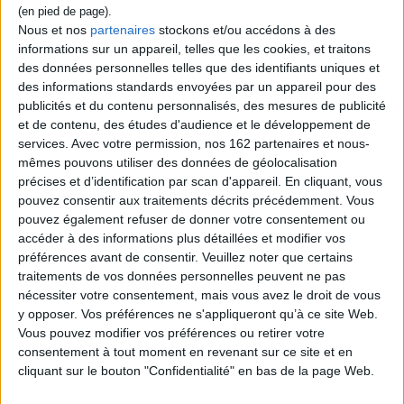
Nous et nos
partenaires
stockons et/ou accédons à des
informations sur un appareil, telles que les cookies, et traitons
des données personnelles telles que des identifiants uniques et
des informations standards envoyées par un appareil pour des
publicités et du contenu personnalisés, des mesures de publicité
et de contenu, des études d'audience et le développement de
services.
Avec votre permission, nos 162 partenaires et nous-
mêmes pouvons utiliser des données de géolocalisation
précises et d’identification par scan d'appareil. En cliquant, vous
pouvez consentir aux traitements décrits précédemment. Vous
pouvez également refuser de donner votre consentement ou
accéder à des informations plus détaillées et modifier vos
Eric Clapton : l'éternelle
Ferry, Eno, Roxy : le rock
préférences avant de consentir.
Veuillez noter que certains
jeunesse d'un vieux
BCBG
bluesman
traitements de vos données personnelles peuvent ne pas
Auteur :
Jérôme Pintoux
Auteur :
Eric Smets
nécessiter votre consentement, mais vous avez le droit de vous
Éditeur(s) :
Camion blanc
Éditeur(s) :
Camion blanc
y opposer. Vos préférences ne s'appliqueront qu’à ce site Web.
Un essai consacré au groupe
Vous pouvez modifier vos préférences ou retirer votre
La carrière du guitariste est
Roxy music, à la manière
retracée depuis ses débuts,
consentement à tout moment en revenant sur ce site et en
dont il était perçu dans les
et avec elle l'histoire du rock
années 1970, qui dresse en
cliquant sur le bouton "Confidentialité" en bas de la page Web.
et du blues de la fin du XXe
parallèle le parcours de ses
siècle. ©Electre 2026
deux membres les plus