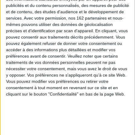
publicités et du contenu personnalisés, des mesures de publicité
et de contenu, des études d'audience et le développement de
services.
Avec votre permission, nos 162 partenaires et nous-
mêmes pouvons utiliser des données de géolocalisation
précises et d’identification par scan d'appareil. En cliquant, vous
pouvez consentir aux traitements décrits précédemment. Vous
pouvez également refuser de donner votre consentement ou
accéder à des informations plus détaillées et modifier vos
préférences avant de consentir.
Veuillez noter que certains
traitements de vos données personnelles peuvent ne pas
nécessiter votre consentement, mais vous avez le droit de vous
y opposer. Vos préférences ne s'appliqueront qu’à ce site Web.
Vous pouvez modifier vos préférences ou retirer votre
consentement à tout moment en revenant sur ce site et en
Aaah la petite colère !
Paris rimelicks
cliquant sur le bouton "Confidentialité" en bas de la page Web.
Auteur :
Marguay
Auteur :
Gérald Auclin
Éditeur(s) :
la Cinquième
Éditeur(s) :
la Cinquième
couche
couche
Récit d'un traumatisme et
Des illustrations
d'une quête identitaire,
accompagnées d'une
fondée sur l'analyse de
légende humoristique et
cauchemars, une
décalée, inspirées des