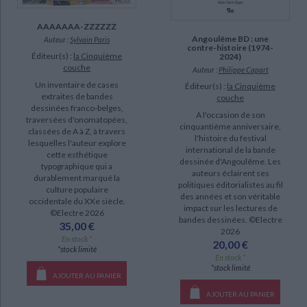
AAAAAAA-ZZZZZZ
Angoulême BD : une
Auteur :
Sylvain Paris
contre-histoire (1974-
Éditeur(s) :
la Cinquième
2024)
couche
Auteur :
Philippe Capart
Un inventaire de cases
Éditeur(s) :
la Cinquième
extraites de bandes
couche
dessinées franco-belges,
A l'occasion de son
traversées d'onomatopées,
cinquantième anniversaire,
classées de A à Z, à travers
l'histoire du festival
lesquelles l'auteur explore
international de la bande
cette esthétique
dessinée d'Angoulême. Les
typographique qui a
auteurs éclairent ses
durablement marqué la
politiques éditorialistes au fil
culture populaire
des années et son véritable
occidentale du XXe siècle.
impact sur les lectures de
©Electre 2026
bandes dessinées. ©Electre
35,00 €
2026
En stock *
20,00 €
*stock limité
En stock *
*stock limité
AJOUTER AU PANIER
AJOUTER AU PANIER