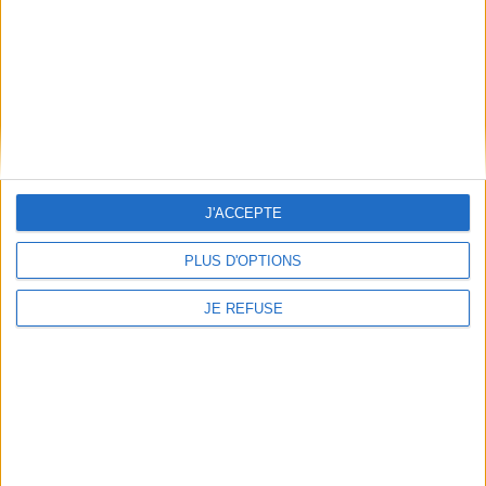
J'ACCEPTE
PLUS D'OPTIONS
JE REFUSE
Démocratie, une
KZX
anthologie
Auteur :
Xavier Löwenthal
Éditeur(s) :
la Cinquième
Éditeur(s) :
la Cinquième
couche
couche
Anthologie rassemblant des
Un roman de science-fiction
critiques de la démocratie,
pop et métaphysique qui suit
de l'Antiquité grecque au
une femme aimée mais
XXIe siècle. ©Electre 2026
disparue à travers villes,
20,00 €
banlieues, déserts, ruines et