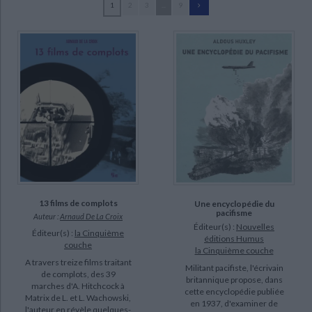
1
2
3
...
9
Ecologie - Environnement
Danse
Religions - Spiritualités
Bibliothèque de la Pléiade
Critique et histoire littéraire
Manouach, Ilan (24)
Histoire de France
Biographies historiques
Henne, William (15)
Classiques scolaires
Littérature ancienne et médiévale
Histoire - Généralités
Histoire des pays
Musturi, Tommi (15)
Littérature de voyage
Audio - Livres lus
Löwenthal, Xavier (11)
Histoire ancienne
Géographie
Littérature en version originale
Humour
Kinnunen, Kirsi (9)
Culture scientifique
Mars, L.L. de (8)
William Levaux, Aurélie (6)
Cheyrol, Thierry (4)
SUPPORT
13 films de complots
Une encyclopédie du
pacifisme
Auteur :
Arnaud De La Croix
livre (190)
Éditeur(s) :
Nouvelles
Éditeur(s) :
la Cinquième
éditions Humus
couche
coffret (5)
la Cinquième couche
A travers treize films traitant
revue (3)
Militant pacifiste, l'écrivain
de complots, des 39
britannique propose, dans
marches d'A. Hitchcock à
cette encyclopédie publiée
Matrix de L. et L. Wachowski,
en 1937, d'examiner de
SÉRIE
l'auteur en révèle quelques-