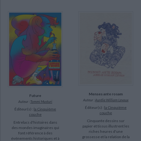
Menses ante rosam
Future
Auteur :
Aurélie William Levaux
Auteur :
Tommi Musturi
Éditeur(s) :
la Cinquième
Éditeur(s) :
la Cinquième
couche
couche
Cinquante dessins sur
Entrelacs d'histoires dans
papier et tissus illustrent les
des mondes imaginaires qui
riches heures d'une
font référence à des
grossesse et la relation de la
événements historiques et à