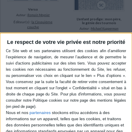
Verso
Auteur :
Romain Meynier
L'enfant prodige : mon père,
Éditeur(s) :
la Cinquième
le génie des tournois
couche
Auteur :
Michael Kupperman
A Noël, après avoir reçu un
Éditeur(s) :
la Cinquième
télescope, un enfant
couche
Le respect de votre vie privée est notre priorité
l'installe dans le jardin. Au
Enfant, Joel Kupperman était
moment de regarder le ciel
un personnage récurrent de
et les étoiles, il découvre
la célèbre émission
que le télescope n'en est pas
télévisée Quiz Kids, dans
réellement un. Un récit
laquelle il résolvait des
contemplatif sans texte
problèmes de
laissant libre cours à
mathématiques en un temps
l'imagination. ©Electre 2026
record. Devenu âgé, il
35,00 €
souffre de démence et
En stock *
peine à se souvenir du
*stock limité
passé. Il laisse ainsi sans
répo...
AJOUTER AU PANIER
25,00 €
Nous et nos
partenaires
stockons et/ou accédons à des
Expédié sous 10 à 15 j.
informations sur un appareil, telles que les cookies, et traitons
des données personnelles telles que des identifiants uniques et
AJOUTER AU PANIER
des informations standards envoyées par un appareil pour des