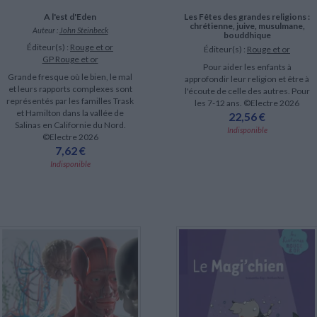
A l'est d'Eden
Les Fêtes des grandes religions :
chrétienne, juive, musulmane,
Auteur :
John Steinbeck
bouddhique
Éditeur(s) :
Rouge et or
Éditeur(s) :
Rouge et or
GP Rouge et or
Pour aider les enfants à
Grande fresque où le bien, le mal
approfondir leur religion et être à
et leurs rapports complexes sont
l'écoute de celle des autres. Pour
représentés par les familles Trask
les 7-12 ans. ©Electre 2026
et Hamilton dans la vallée de
22,56 €
Salinas en Californie du Nord.
Indisponible
©Electre 2026
7,62 €
Indisponible