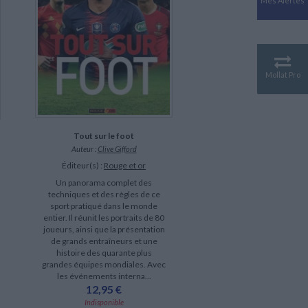
Mes Alertes
Antiquité
Mythologies
GÉOGRAPHIE
Géographie - Démographie -
Territoire
Mollat Pro
CULTURE SCIENTIFIQUE
Essais scientifique
Astronomie
Tout sur le foot
Auteur :
Clive Gifford
Éditeur(s) :
Rouge et or
Un panorama complet des
techniques et des règles de ce
sport pratiqué dans le monde
entier. Il réunit les portraits de 80
joueurs, ainsi que la présentation
de grands entraîneurs et une
histoire des quarante plus
grandes équipes mondiales. Avec
les événements interna...
12,95 €
Indisponible