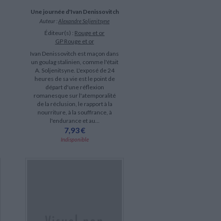
Une journée d'Ivan Denissovitch
Auteur :
Alexandre Soljenitsyne
Éditeur(s) :
Rouge et or
GP Rouge et or
Ivan Denissovitch est maçon dans
un goulag stalinien, comme l'était
A. Soljenitsyne. L'exposé de 24
heures de sa vie est le point de
départ d'une réflexion
romanesque sur l'atemporalité
de la réclusion, le rapport à la
nourriture, à la souffrance, à
l'endurance et au...
7,93 €
Indisponible