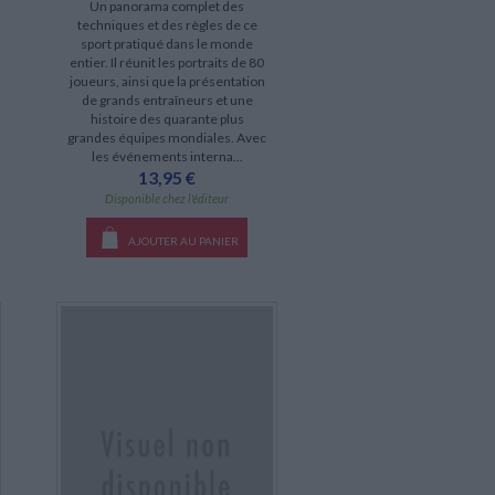
Un panorama complet des
techniques et des règles de ce
sport pratiqué dans le monde
entier. Il réunit les portraits de 80
joueurs, ainsi que la présentation
de grands entraîneurs et une
histoire des quarante plus
grandes équipes mondiales. Avec
les événements interna...
13,95 €
Disponible chez l'éditeur
AJOUTER AU PANIER