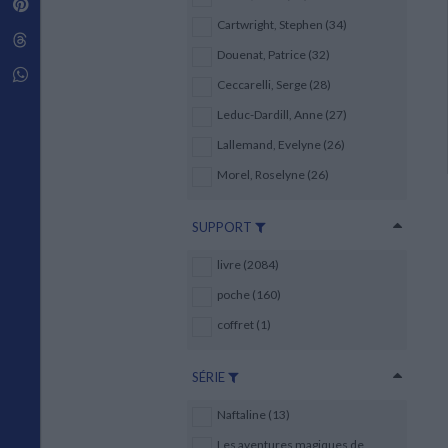
Pinterest
Techniques de construction
SCIENCE FICTION ET FANTASY
Vie familiale
Disciplines paramédicales
Cartwright, Stephen (34)
Matériaux de l’architecture
Littérature SF et Fantasy
Threads
Ouvrages Généraux
Urbanisme
SOCIOLOGIE
Douenat, Patrice (32)
Sociologie générale
Whatsapp
Ceccarelli, Serge (28)
Travail social
Santé et société
Leduc-Dardill, Anne (27)
Lallemand, Evelyne (26)
ETHNOLOGIE
Anthropologie
Morel, Roselyne (26)
Ethnologie par pays
SUPPORT
livre (2084)
poche (160)
coffret (1)
SÉRIE
Naftaline (13)
Les aventures magiques de