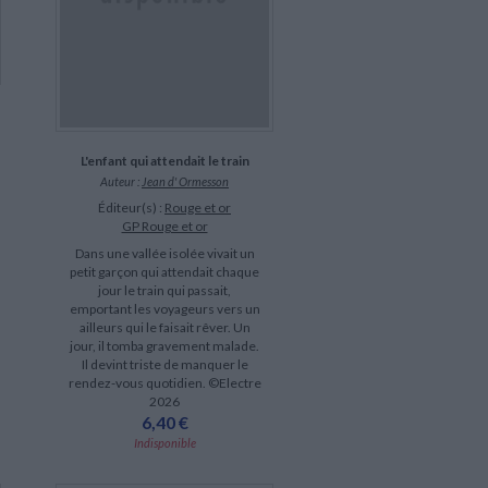
L'enfant qui attendait le train
Auteur :
Jean d' Ormesson
Éditeur(s) :
Rouge et or
GP Rouge et or
Dans une vallée isolée vivait un
petit garçon qui attendait chaque
jour le train qui passait,
emportant les voyageurs vers un
ailleurs qui le faisait rêver. Un
jour, il tomba gravement malade.
Il devint triste de manquer le
rendez-vous quotidien. ©Electre
2026
6,40 €
Indisponible