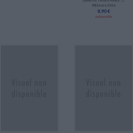
(albatros, renard volant...).
©Electre 2026
8,90 €
Indisponible