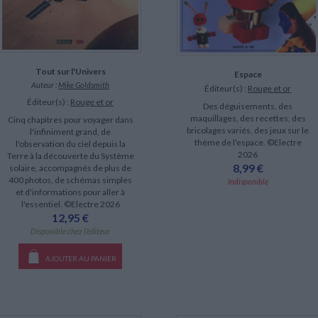
Tout sur l'Univers
Espace
Auteur :
Mike Goldsmith
Éditeur(s) :
Rouge et or
Éditeur(s) :
Rouge et or
Des déguisements, des
maquillages, des recettes, des
Cinq chapitres pour voyager dans
bricolages variés, des jeux sur le
l'infiniment grand, de
thème de l'espace. ©Electre
l'observation du ciel depuis la
2026
Terre à la découverte du Système
8,99 €
solaire, accompagnés de plus de
400 photos, de schémas simples
Indisponible
et d'informations pour aller à
l'essentiel. ©Electre 2026
12,95 €
Disponible chez l'éditeur
AJOUTER AU PANIER