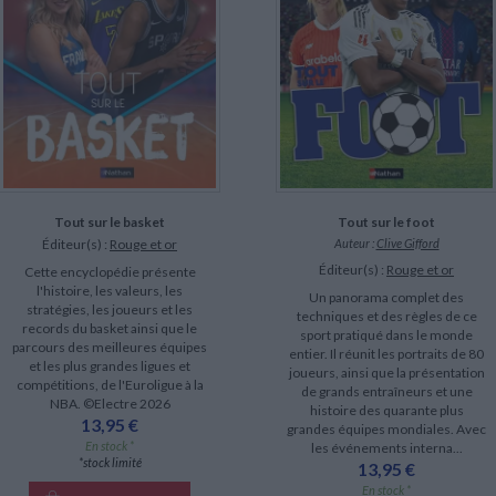
LITTÉRATURE DE VOYAGE
Dictionnaires Français
Histoire moderne
Relations et politiques
internationales
Dictionnaires Bilingues
Récits des voyageurs et des
Histoire contemporaine
explorateurs
Sécurité nationale - Défense
Langues universitaires -
BIOGRAPHIES HISTORIQUES
Dictionnaires et méthodes
ECOLOGIE - ENVIRONNEMENT
Biographies historiques
Méthodes Langues Grand public
Ecologie
Français langues étrangères
HISTOIRE - GÉNÉRALITÉS
Historiographie
Etudes historiques
Généalogie - Héraldique
Tout sur le basket
Tout sur le foot
Franc-maçonnerie
Éditeur(s) :
Rouge et or
Auteur :
Clive Gifford
CHARGEMENT...
Éditeur(s) :
Rouge et or
Cette encyclopédie présente
l'histoire, les valeurs, les
Un panorama complet des
stratégies, les joueurs et les
techniques et des règles de ce
records du basket ainsi que le
sport pratiqué dans le monde
parcours des meilleures équipes
entier. Il réunit les portraits de 80
et les plus grandes ligues et
joueurs, ainsi que la présentation
compétitions, de l'Euroligue à la
de grands entraîneurs et une
NBA. ©Electre 2026
histoire des quarante plus
13,95 €
grandes équipes mondiales. Avec
En stock *
les événements interna...
*stock limité
13,95 €
En stock *