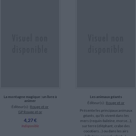
La montagne magique : un livre à
Les animaux géants
animer
Éditeur(s) :
Rouge et or
Éditeur(s) :
Rouge et or
Présente les principaux animaux
GP Rouge et or
géants, qu'ils vivent dans les
4,27 €
mers (requin-baleine, morse...),
sur terre (éléphant, crabe des
Indisponible
cocotiers...) ou dans les airs