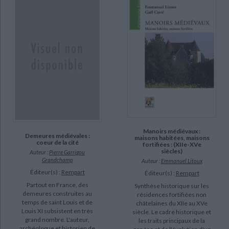
Manoirs médiévaux :
Demeures médiévales :
maisons habitées, maisons
coeur de la cité
fortifiées : (XIIe-XVe
siècles)
Auteur :
Pierre Garrigou
Grandchamp
Auteur :
Emmanuel Litoux
Éditeur(s) :
Rempart
Éditeur(s) :
Rempart
Partout en France, des
Synthèse historique sur les
demeures construites au
résidences fortifiées non
temps de saint Louis et de
châtelaines du XIIe au XVe
Louis XI subsistent en très
siècle. Le cadre historique et
grand nombre. L'auteur,
les traits principaux de la
archéologue et historien de