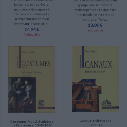
genèse et de l'évolution d'un
la demeure médiévale,
groupe social destiné à
analyse et décompose la
former par la suite une élite
demeure en éléments
intermédiaire est retracé,
architecturaux, tout en
puis les différe...
cherchant le sens et la...
18,00 €
14,94 €
Indisponible
Indisponible
Canaux : rivières des
Costumes. Vol. 2. Sculpture
hommes
de l'éphémère, 1340-1670