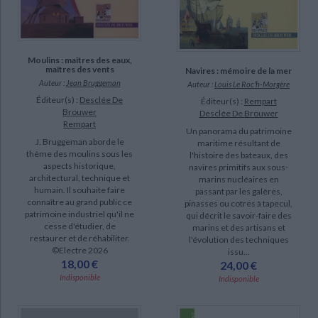
Moulins : maîtres des eaux,
maîtres des vents
Navires : mémoire de la mer
Auteur :
Jean Bruggeman
Auteur :
Louis Le Roc'h-Morgère
Éditeur(s) :
Desclée De
Éditeur(s) :
Rempart
Brouwer
Desclée De Brouwer
Rempart
Un panorama du patrimoine
J. Bruggeman aborde le
maritime résultant de
thème des moulins sous les
l'histoire des bateaux, des
aspects historique,
navires primitifs aux sous-
architectural, technique et
marins nucléaires en
humain. Il souhaite faire
passant par les galères,
connaître au grand public ce
pinasses ou cotres à tapecul,
patrimoine industriel qu'il ne
qui décrit le savoir-faire des
cesse d'étudier, de
marins et des artisans et
restaurer et de réhabiliter.
l'évolution des techniques
©Electre 2026
issu...
18,00 €
24,00 €
Indisponible
Indisponible