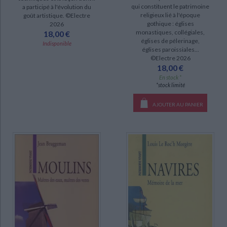
qui constituent le patrimoine
a participé à l'évolution du
DISPONIBILITÉ
religieux lié à l'époque
goût artistique. ©Electre
gothique : églises
2026
epuise (28)
monastiques, collégiales,
18,00 €
églises de pélerinage,
Indisponible
disponible (4)
églises paroissiales...
©Electre 2026
18,00 €
En stock *
*stock limité
AJOUTER AU PANIER
CHARGEMENT...