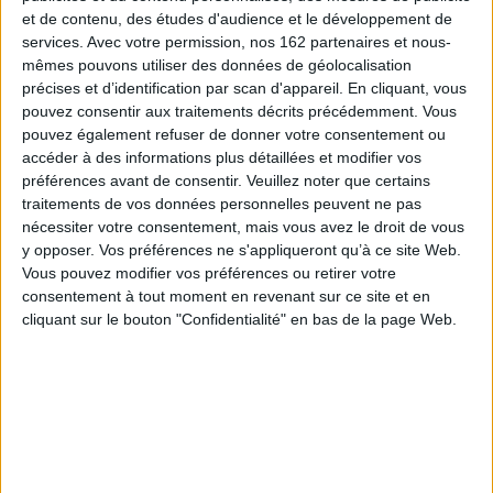
et de contenu, des études d'audience et le développement de
services.
Avec votre permission, nos 162 partenaires et nous-
mêmes pouvons utiliser des données de géolocalisation
précises et d’identification par scan d'appareil. En cliquant, vous
pouvez consentir aux traitements décrits précédemment. Vous
pouvez également refuser de donner votre consentement ou
accéder à des informations plus détaillées et modifier vos
préférences avant de consentir.
Veuillez noter que certains
traitements de vos données personnelles peuvent ne pas
Places fortes : bastions du
L'ameublement d'église
nécessiter votre consentement, mais vous avez le droit de vous
pouvoir
Auteur :
Catherine Arminjon
y opposer. Vos préférences ne s'appliqueront qu’à ce site Web.
Auteur :
Nicolas Faucherre
Éditeur(s) :
Desclée De
Vous pouvez modifier vos préférences ou retirer votre
Éditeur(s) :
Rempart
Brouwer
consentement à tout moment en revenant sur ce site et en
Rempart
Histoire des bastions de la
cliquant sur le bouton "Confidentialité" en bas de la page Web.
Renaissance jusqu'à la
Ce manuel est destiné à
Révolution industrielle,
aider à l'identification des
définissant les principes
objets mobiliers utilisés de
élémentaires de
façon fixe et permanente
l'architecture militaire, de la
dans une église. Il aborde
Renaissance à la Révolution
aussi les objets nécessaires
industrielle. ©Electre 2026
aux diverses cérémonies
18,00 €
qui s'y déroulent. Bien qu'il
Indisponible
ne s'agisse pas d'un livre de