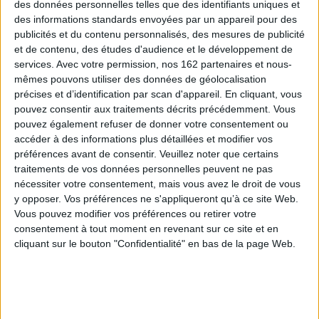
des données personnelles telles que des identifiants uniques et
des informations standards envoyées par un appareil pour des
publicités et du contenu personnalisés, des mesures de publicité
et de contenu, des études d'audience et le développement de
services.
Avec votre permission, nos 162 partenaires et nous-
mêmes pouvons utiliser des données de géolocalisation
précises et d’identification par scan d'appareil. En cliquant, vous
pouvez consentir aux traitements décrits précédemment. Vous
pouvez également refuser de donner votre consentement ou
accéder à des informations plus détaillées et modifier vos
préférences avant de consentir.
Veuillez noter que certains
traitements de vos données personnelles peuvent ne pas
nécessiter votre consentement, mais vous avez le droit de vous
y opposer. Vos préférences ne s'appliqueront qu’à ce site Web.
Dinah Washington
John Lee Hooker
Vous pouvez modifier vos préférences ou retirer votre
Auteur :
Nicolas Pothier
Auteur :
Steg
consentement à tout moment en revenant sur ce site et en
Éditeur(s) :
BD Music
Éditeur(s) :
BD Music
cliquant sur le bouton "Confidentialité" en bas de la page Web.
Editions BD Music
Editions BD Music
Retrace la carrière intense
Une bande dessinée
de Dinah Washington entre
accompagnée d'une
église et cabaret, vie
biographie du guitariste et
tumultueuse et grande
chanteur de blues. ©Electre