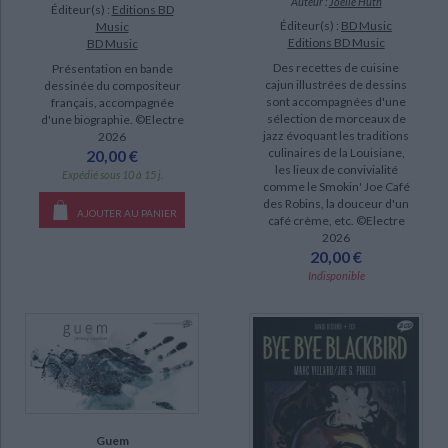
Auteur :
Joëlle Huth
Éditeur(s) :
Editions BD
Éditeur(s) :
BD Music
Music
Editions BD Music
BD Music
Des recettes de cuisine
Présentation en bande
cajun illustrées de dessins
dessinée du compositeur
sont accompagnées d'une
français, accompagnée
sélection de morceaux de
d'une biographie. ©Electre
jazz évoquant les traditions
2026
culinaires de la Louisiane,
20,00 €
les lieux de convivialité
Expédié sous 10 à 15 j.
comme le Smokin' Joe Café
des Robins, la douceur d'un
AJOUTER AU PANIER
café crème, etc. ©Electre
2026
20,00 €
Indisponible
Guem