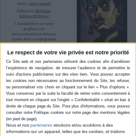
Auteur :
Jérémy Soudant
Éditeur(s) :
BD Music
Editions BD Music
J. Soudant livre sa vision
graphique du
percussionniste et danseur
Guem. Avec une biographie
qui replace l'oeuvre de
l'artiste dans son contexte
Le respect de votre vie privée est notre priorité
historique et social.
©Electre 2026
Bye bye blackbird
20,00 €
Auteur :
Marc Villard
Indisponible
Éditeur(s) :
BD Music
Editions BD Music
Ce roman noir raconte la vie
la nuit à New York, à Harlem,
au son du jazz. ©Electre
2026
20,00 €
Indisponible
Nous et nos
partenaires
stockons et/ou accédons à des
informations sur un appareil, telles que les cookies, et traitons