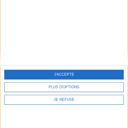
J'ACCEPTE
PLUS D'OPTIONS
Les Paul & Mary Ford
Ladies in blue
JE REFUSE
Auteur (illustrateur) :
François
San Millan
Auteur :
Louis Joos
Éditeur(s) :
BD Music
Éditeur(s) :
BD Music
Editions BD Music
Editions BD Music
Portrait en bande dessinée
40 chansons immortelles de
de Les Paul, musicien