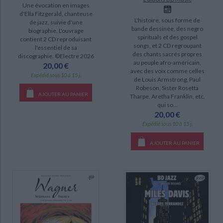
Une évocation en images
Miles Davis (1)
d'Ella Fitzgerald, chanteuse
L'histoire, sous forme de
de jazz, suivie d'une
Ragtime's folies (1)
bande dessinée, des negro
biographie. L'ouvrage
spirituals et des gospel
contient 2 CD reproduisant
Ray Charles (1)
songs, et 2 CD regroupant
l'essentiel de sa
des chants sacrés propres
discographie. ©Electre 2026
Thelonious Monk (1)
au peuple afro-américain,
20,00 €
avec des voix comme celles
Woody Allen (1)
Expédié sous 10 à 15 j.
de Louis Armstrong, Paul
Robeson, Sister Rosetta
AJOUTER AU PANIER
Tharpe, Aretha Franklin, etc.
DISPONIBILITÉ
qui so...
20,00 €
epuise (61)
Expédié sous 10 à 15 j.
disponible (18)
AJOUTER AU PANIER
manquant (1)
CHARGEMENT...