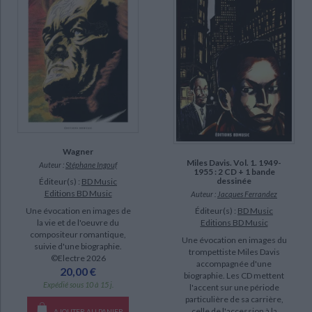
Wagner
Miles Davis. Vol. 1. 1949-
Auteur :
Stéphane Ingouf
1955 : 2 CD + 1 bande
dessinée
Éditeur(s) :
BD Music
Editions BD Music
Auteur :
Jacques Ferrandez
Éditeur(s) :
BD Music
Une évocation en images de
Editions BD Music
la vie et de l'oeuvre du
compositeur romantique,
Une évocation en images du
suivie d'une biographie.
trompettiste Miles Davis
©Electre 2026
accompagnée d'une
20,00 €
biographie. Les CD mettent
Expédié sous 10 à 15 j.
l'accent sur une période
particulière de sa carrière,
celle de l'accession à la
AJOUTER AU PANIER