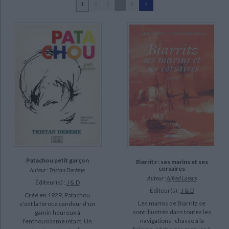
1
2
3
...
8
Ecologie - Environnement
Danse
Religions - Spiritualités
Bibliothèque de la Pléiade
Critique et histoire littéraire
Desplat, Christian (7)
Histoire de France
Biographies historiques
Dauphiné, James (6)
Classiques scolaires
Littérature ancienne et médiévale
Histoire - Généralités
Histoire des pays
Dumont, Roger (6)
Littérature de voyage
Audio - Livres lus
Mironneau, Paul (6)
Histoire ancienne
Géographie
Littérature en version originale
Humour
Verdet, Pierre (6)
Culture scientifique
Tucoo-Chala, Pierre (5)
Arette-Lendresse, Pierre (3)
Bayrou, François (3)
SUPPORT
Patachou petit garçon
Biarritz : ses marins et ses
livre (171)
corsaires
Auteur :
Tristan Derème
Auteur :
Alfred Lassus
poche (2)
Éditeur(s) :
J & D
Éditeur(s) :
J & D
Créé en 1929, Patachou
revue (1)
Les marins de Biarritz se
c'est la féroce candeur d'un
sont illustrés dans toutes les
gamin heureux à
navigations : chasse à la
l'enthousiasme intact. Un
SÉRIE