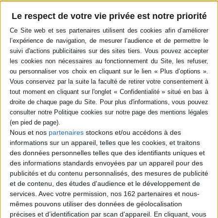
régné presque deux siècles
politique d'abord (Ministre
sur les duchés italiens de
de l'instruction publique,
Le respect de votre vie privée est notre priorité
Parme et Plaisance.
Garde des sceaux), puis
©Electre 2026
Ambassadeur. Il fut, avec
21,34 €
Louis Barthou, l'un des
personnages dominants de
Indisponible
la vie politiqu...
16,76 €
Indisponible
Nous et nos
partenaires
stockons et/ou accédons à des
informations sur un appareil, telles que les cookies, et traitons
des données personnelles telles que des identifiants uniques et
des informations standards envoyées par un appareil pour des
publicités et du contenu personnalisés, des mesures de publicité
et de contenu, des études d'audience et le développement de
services.
Avec votre permission, nos 162 partenaires et nous-
mêmes pouvons utiliser des données de géolocalisation
précises et d’identification par scan d'appareil. En cliquant, vous