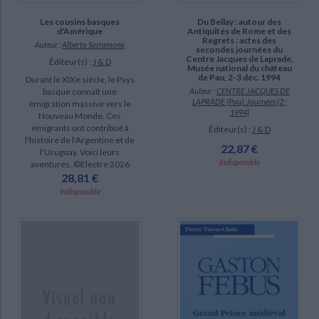
Les cousins basques
Du Bellay : autour des
d'Amérique
Antiquités de Rome et des
Regrets : actes des
Auteur :
Alberto Sarramone
secondes journées du
Centre Jacques de Laprade,
Éditeur(s) :
J & D
Musée national du château
de Pau, 2-3 déc. 1994
Durant le XIXe siècle, le Pays
basque connaît une
Auteur :
CENTRE JACQUES DE
LAPRADE (Pau). Journées (2 ;
émigration massive vers le
1994)
Nouveau Monde. Ces
émigrants ont contribué à
Éditeur(s) :
J & D
l'histoire de l'Argentine et de
22,87 €
l'Uruguay. Voici leurs
Indisponible
aventures. ©Electre 2026
28,81 €
Indisponible