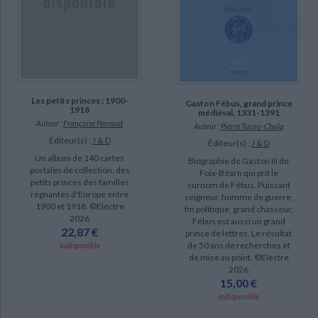
Les petits princes : 1900-
Gaston Fébus, grand prince
1918
médiéval, 1331-1391
Auteur :
Françoise Perraud
Auteur :
Pierre Tucoo-Chala
Éditeur(s) :
J & D
Éditeur(s) :
J & D
Un album de 140 cartes
Biographie de Gaston III de
postales de collection, des
Foix-Béarn qui prit le
petits princes des familles
surnom de Fébus. Puissant
régnantes d'Europe entre
seigneur, homme de guerre,
1900 et 1918. ©Electre
fin politique, grand chasseur,
2026
Fébus est aussi un grand
22,87 €
prince de lettres. Le résultat
de 50 ans de recherches et
Indisponible
de mise au point. ©Electre
2026
15,00 €
Indisponible