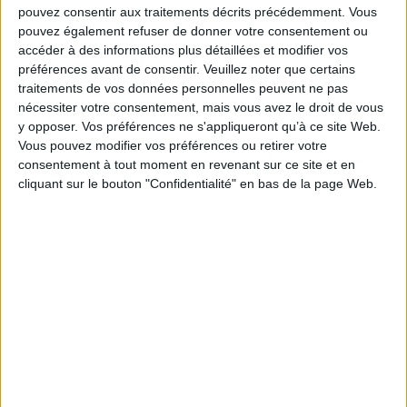
pouvez consentir aux traitements décrits précédemment. Vous
Basa Jaun
Graine de chalosse :
souvenirs d'un médecin de
pouvez également refuser de donner votre consentement ou
Auteur :
Dominique Gallon
campagne
accéder à des informations plus détaillées et modifier vos
Éditeur(s) :
J & D
Auteur :
Jean-Claude Mouchès
préférences avant de consentir.
Veuillez noter que certains
Retrace l'histoire d'un
Éditeur(s) :
J & D
traitements de vos données personnelles peuvent ne pas
monstre parcourant les
Michel Romain a vu le jour et
nécessiter votre consentement, mais vous avez le droit de vous
forêts du Pays basque en
grandi dans un minuscule
emportant dans son donjon
y opposer. Vos préférences ne s'appliqueront qu’à ce site Web.
hameau de Chalosse, dans
lugubre les belles jeunes
Vous pouvez modifier vos préférences ou retirer votre
les années 1930. Plus tard, il
filles rêveuses.
y est revenu exercer son
consentement à tout moment en revenant sur ce site et en
Heureusement qu'un
métier de médecin
cliquant sur le bouton "Confidentialité" en bas de la page Web.
valeureux jeune homme
généraliste. Malade, il passe
que pas un monstre, pas un
ses journées à la relecture
dragon n'effraie, aidé par
nostalgique d'un cahier sur
quelques amis fidèles, a tôt
lequel il a jeté des notes ...
fa...
15,24 €
15,09 €
Indisponible
Indisponible