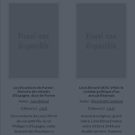
Les Bourbons de Parme :
Léon Bérard 1876-1960 : le
histoire des Infants
combat politique d'un
d'Espagne, ducs de Parme
avocat Béarnais
Auteur :
Juan Balansó
Auteur :
Pierre Arette-Lendresse
Éditeur(s) :
J & D
Éditeur(s) :
J & D
Descendante de Louis XIV et
Avocat prestigieux, grand
de son petit-fils, le roi
lettré, Léon Bérard mène
Philippe V d'Espagne, cette
entre 1910 et 1944 une
branche des Bourbons a
double carrière : homme