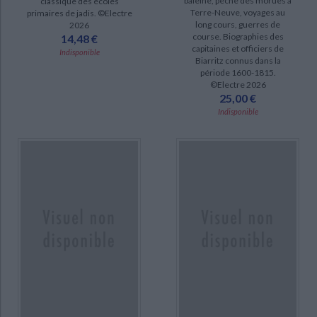
baleine, pêche des morues à
classique des écoles
Terre-Neuve, voyages au
primaires de jadis. ©Electre
La galaxie olympique (1)
long cours, guerres de
2026
course. Biographies des
14,48 €
capitaines et officiers de
Indisponible
DISPONIBILITÉ
Biarritz connus dans la
période 1600-1815.
epuise (173)
©Electre 2026
25,00 €
disponible (1)
Indisponible
CHARGEMENT...