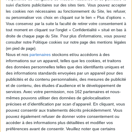
rallier son complice à ses convictions. Une seule volonté anime le héros
républicain : bâtir sa légende de son vivant. L'empire, va-t-il démontrer avec
éloquence, c'est la république qui monte sur le trône.
Jean d'Ormesson, en conférence à la librairie l'an dernier pour la sortie du
livre, nous racontait cet « instant où Bonaparte, adulé par les Français qu'il a
tirés de l'abîme, décide de devenir empereur. »
Écouter le podcast de la rencontre
Nous et nos
partenaires
stockons et/ou accédons à des
informations sur un appareil, telles que les cookies, et traitons
alt :
Widget Podcast Mollat
des données personnelles telles que des identifiants uniques et
des informations standards envoyées par un appareil pour des
publicités et du contenu personnalisés, des mesures de publicité
BIBLIOGRAPHIE
et de contenu, des études d'audience et le développement de
services.
Avec votre permission, nos 162 partenaires et nous-
mêmes pouvons utiliser des données de géolocalisation
La conversation
précises et d’identification par scan d'appareil. En cliquant, vous
Auteur :
Jean d' Ormesson
pouvez consentir aux traitements décrits précédemment. Vous
pouvez également refuser de donner votre consentement ou
Éditeur :
Ed. Héloïse d'Ormesson
accéder à des informations plus détaillées et modifier vos
L'histoire offre des moments où elle semble
préférences avant de consentir.
Veuillez noter que certains
hésiter avant de prendre son élan :