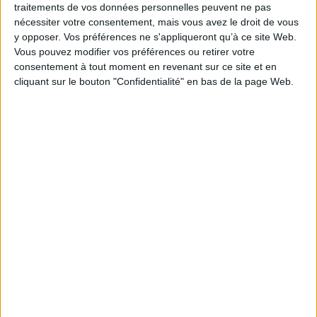
Alexandre le Grand à la tête des phalanges à
traitements de vos données personnelles peuvent ne pas
l'instant d'attaquer l'Empire perse aux
nécessiter votre consentement, mais vous avez le droit de vous
ressources inépuisables ; Hannibal quand il
y opposer. Vos préférences ne s'appliqueront qu’à ce site Web.
décide de passer les Alpes avec ses
Vous pouvez modifier vos préférences ou retirer votre
éléphants pour frapper Rome ; César,
consentement à tout moment en revenant sur ce site et en
l'exemple le plus célèbre, sur les bords du
Rubicon ; le général de Gaulle à Bordeaux, à
cliquant sur le bouton "Confidentialité" en bas de la page Web.
l'aube du 17 juin 1940. ©E...
15,00 €
Disponible chez l'éditeur
AJOUTER AU PANIER
Découvrez nos Newsletters Mollat !
JE M'INSCRIS
Informations pratiques
Conditions d'utilisation du site