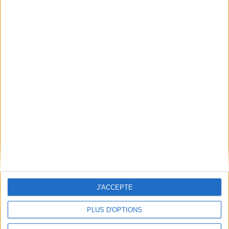
Qui sommes-nous
Mentions Légales
Frais de port & Livraison
Conditions Générales de Vente
À votre service
Offres d'emploi
Offres Partenaires
À découvrir
FeniXX
EDRLab
RetroNews
BnF : portail des métiers du livre
Cercle de la librairie
J'ACCEPTE
Les chèques cadeaux Mollat
Contact
Horaires
PLUS D'OPTIONS
Librairie Mollat
La librairie Mollat vous accueille