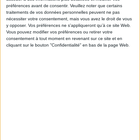
évidence, dont nous devrions nous éloigner, et pourtant nous ne
préférences avant de consentir.
Veuillez noter que certains
pouvons pas nous en détacher. On ne peut même pas regarder ailleurs.
traitements de vos données personnelles peuvent ne pas
»
nécessiter votre consentement, mais vous avez le droit de vous
L'acteur est décédé ce dimanche à l'âge de 88 ans.
Disponible chez
y opposer. Vos préférences ne s'appliqueront qu’à ce site Web.
Expédié sous 10 à 15 j.
l'éditeur
Vous pouvez modifier vos préférences ou retirer votre
consentement à tout moment en revenant sur ce site et en
cliquant sur le bouton "Confidentialité" en bas de la page Web.
Alain Delon : ange et
Alain Delon : l'acteur qui
voyou
offre son âme
Auteur :
Vincent Quivy
Auteur :
Christophe Leclerc
Éditeur :
Seuil
Éditeur :
L'Harmattan
23,00 €
19,00 €
Découvrez nos Newsletters Mollat !
JE M'INSCRIS