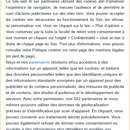
Sa renommée internationale est née du rapport troublant entre sa
beauté lumineuse et les âmes sombres des personnages qu'il a incarné
tout au long de sa carrière. Ses interprétations tendues et stoïques,
souvent dans le rôle d'hommes séduisants en proie à des troubles
intérieurs, étaient marquées par des explosions soudaines de violence
et d'émotion. Déroutant à l'écran mais aussi dans sa vie, ses relations
douteuses et ses tourments amoureux vont nourrir la presse et les
En stock *
Disponible chez
actions en justice, jusqu'à la fin de sa vie.
*stock limité
l'éditeur
Sa carrière cinématographique va essentiellement se dérouler sur le
continent européen. Avec une filmographie riche de titres tels que
"Rocco et ses frères" (1960) et "Le Guêpard" (1963) de Luchino
Alain Delon : film par film
Visconti, "Plein soleil" (1960) de René Clément, premier film a exploiter
L'encyclopédie Alain Delon
Auteur :
Isabelle Giordano
vraiment son charisme, " L'Éclipse (1962) de Michelangelo Antonioni,"
Nous et nos
partenaires
stockons et/ou accédons à des
Auteur :
Patrice Leconte
Mr. Klein" (1976) de Joseph Losey dont l'acteur dira que c'était son
Éditeur :
Gallimard
informations sur un appareil, telles que les cookies, et traitons
Éditeur :
Hugo Image
meilleur rôle. Mais c'est dans des films policiers populaires dont « Le
des données personnelles telles que des identifiants uniques et
39,90 €
Samouraï » (1967) et « Le Cercle Rouge » (1970) de Jean-Pierre Melville
29,95 €
des informations standards envoyées par un appareil pour des
que Alain Delon créera son personnage le plus durable, celui d'un tueur
se cachant derrière une garde-robe impeccable et un visage placide.
publicités et du contenu personnalisés, des mesures de publicité
Bien qu'il soit surtout connu pour ses rôles de criminels séduisants et
et de contenu, des études d'audience et le développement de
amoraux, son statut de sex-symbol mondial catégorie félin ne
services.
Avec votre permission, nos 162 partenaires et nous-
l'empêchera pas de jouer des rôles de flics aux multiples facettes dans
mêmes pouvons utiliser des données de géolocalisation
les années 70, avec ou sans moustache aux côté de Jean-Paul
BIOGRAPHIES & ESSAIS
Belmondo ou du vieillissant Jean Gabin, l'image véhiculée est
précises et d’identification par scan d'appareil. En cliquant, vous
complexe, solitaire et violent mais toujours avec cette tendresse si
pouvez consentir aux traitements décrits précédemment. Vous
particulière.
pouvez également refuser de donner votre consentement ou
Le critique Anthony Lane dans un article du New Yorker de 2024 dira de
accéder à des informations plus détaillées et modifier vos
son personnage dans "Plein Soleil"- " Voici quelqu'un, de toute