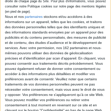
humain et hauts lieux géographiques, les Merckx , Anquetil,
Indisponible
Coppi, Bobet, Pélissiers aux Mont Ventoux, à l'Alpe ou au
Tourmalet. Ce délicat abécédaire peut se lire comme le
Nous et nos
partenaires
stockons et/ou accédons à des
délicat complément des Forcenés de
Philippe Bordas.
informations sur un appareil, telles que les cookies, et traitons
des données personnelles telles que des identifiants uniques et
Les tondeuses à gazon
, de Stephanie Doyon, présenté
Remarquable, n'est-ce
des informations standards envoyées par un appareil pour des
par Blandine Daurios
pas ?
publicités et du contenu personnalisés, des mesures de publicité
Auteur :
Robert Benchley
Stephanie Doyon est américaine. Son premier roman,
Les
L'espèce fabulatrice
et de contenu, des études d'audience et le développement de
tondeuses à gazon met en scène la rivalité qui oppose deux
Éditeur :
Monsieur
Auteur :
Nancy Huston
services.
Avec votre permission, nos 162 partenaires et nous-
Toussaint Louverture
enfants. Le premier est le benjamin, mal aimé, d'une fratrie
Éditeur :
Actes Sud
mêmes pouvons utiliser des données de géolocalisation
16,50 €
de dix ; le second est l'enfant prometteur et optimiste. Deux
18,30 €
précises et d’identification par scan d'appareil. En cliquant, vous
destins réunis dans une lutte sans merci dont le récit est servi
pouvez consentir aux traitements décrits précédemment. Vous
avec verve et sagesse par une auteure débutante mais
pouvez également refuser de donner votre consentement ou
prometteuse.
accéder à des informations plus détaillées et modifier vos
préférences avant de consentir.
Veuillez noter que certains
Découvrez nos Newsletters Mollat !
Les sourires de l'Histoire
, de Guy Breton, présenté par
traitements de vos données personnelles peuvent ne pas
Thi-Hanh Ma
nécessiter votre consentement, mais vous avez le droit de vous
Puisant dans ses archives historiques personnelles ou dans
JE M'INSCRIS
y opposer. Vos préférences ne s'appliqueront qu’à ce site Web.
son imagination fertile (ainsi, l'interview de Cadet Rousselle
Vous pouvez modifier vos préférences ou retirer votre
ou l'histoire du docteur Mu), Guy Breton met en scène des
consentement à tout moment en revenant sur ce site et en
personnages truculents. Au cours de ces morceaux choisis,
cliquant sur le bouton "Confidentialité" en bas de la page Web.