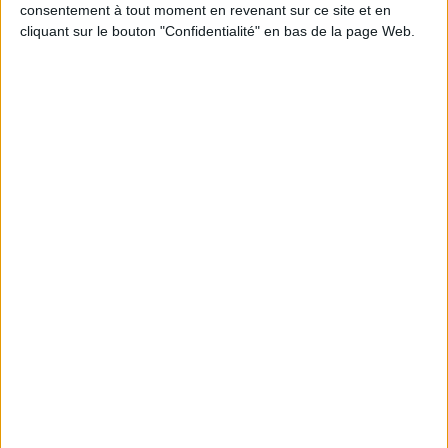
consentement à tout moment en revenant sur ce site et en
cliquant sur le bouton "Confidentialité" en bas de la page Web.
JE M'INSCRIS
Informations pratiques
Conditions d'utilisation du site
Qui sommes-nous
Mentions Légales
Frais de port & Livraison
Conditions Générales de Vente
À votre service
Offres d'emploi
Offres Partenaires
À découvrir
FeniXX
EDRLab