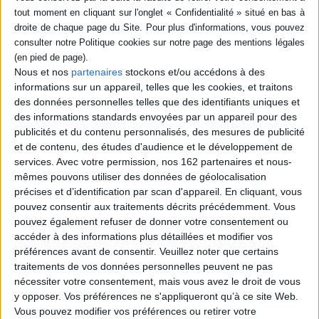
empereur à la tête du gouvernement. Ils pratiquaient une religion
complexe, avec un panthéon de dieux et des rituels religieux, y compris
des sacrifices humains.
Les Aztèques étaient également connus pour leur expertise en
agriculture, utilisant des techniques avancées comme les chinampas,
Disponible chez
En stock *
Nous et nos
partenaires
stockons et/ou accédons à des
des jardins flottants. Le commerce jouait un rôle crucial dans leur
l'éditeur
*stock limité
économie, avec des échanges de biens tels que le maïs, les plumes et
informations sur un appareil, telles que les cookies, et traitons
les pierres précieuses.
des données personnelles telles que des identifiants uniques et
des informations standards envoyées par un appareil pour des
Cependant, l'empire aztèque a connu un déclin rapide avec l'arrivée des
Le destin brisé de l'empire
publicités et du contenu personnalisés, des mesures de publicité
conquistadors espagnols, dirigés par Hernán Cortés, en 1519. La
La conquête du Mexique
aztèque
confrontation avec les Espagnols a abouti à la chute de Tenochtitlan en
s
et de contenu, des études d'audience et le développement de
Auteur :
Hernán Cortés
Auteur :
Serge Gruzinski
1521, marquant la fin de l'empire aztèque. Malgré cela, l'héritage
services.
Avec votre permission, nos 162 partenaires et nous-
Éditeur :
La Découverte
culturel et historique des Aztèques persiste dans la mémoire du
Éditeur :
Gallimard
mêmes pouvons utiliser des données de géolocalisation
Mexique moderne.
16,00 €
16,20 €
précises et d’identification par scan d'appareil. En cliquant, vous
pouvez consentir aux traitements décrits précédemment. Vous
pouvez également refuser de donner votre consentement ou
accéder à des informations plus détaillées et modifier vos
préférences avant de consentir.
Veuillez noter que certains
traitements de vos données personnelles peuvent ne pas
nécessiter votre consentement, mais vous avez le droit de vous
y opposer. Vos préférences ne s'appliqueront qu’à ce site Web.
Vous pouvez modifier vos préférences ou retirer votre
Découvrez nos Newsletters Mollat !