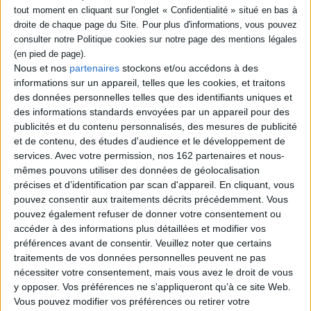
comprendre :
Qu’est-ce que la douleur ?
Quels outils sont nécessaires pour la gérer ?
Quelles thérapeutiques complémentaires sont utilisées ?
En stock *
Disponible chez
*stock limité
l'éditeur
Que sont les cannabinoides ?
Nous et nos
partenaires
stockons et/ou accédons à des
Dr Marie Floccia, praticien hospitalier, cheffe de service douleur et
informations sur un appareil, telles que les cookies, et traitons
médecine intégrative du CHU de Bordeaux. Médecin gériatre et
des données personnelles telles que des identifiants uniques et
algologue, elle consulte au centre d’évaluation et de traitement de la
Hypnose, douleurs aiguës
Clinique et
des informations standards envoyées par un appareil pour des
douleur (CETD) ainsi qu’à l’institut de médecine intégrative et
et anesthésie
psychopathologie de la
publicités et du contenu personnalisés, des mesures de publicité
complémentaire (IMIC) du CHU de Bordeaux.
douleur
Auteur :
Claude Virot
Dr Anne Philippe praticien hospitalier, médecin algologue et gériatre.
et de contenu, des études d'audience et le développement de
Éditeur :
Dunod
Éditeur :
Arnette
Elle a été pendant 10 ans responsable du centre d’étude et de
services.
Avec votre permission, nos 162 partenaires et nous-
traitement de la douleur du CHU de Tours, elle consulte désormais au
29,00 €
mêmes pouvons utiliser des données de géolocalisation
44,00 €
CHU de Bordeaux au CETD, à l’IMIC et également à l’Unité soutien
précises et d’identification par scan d'appareil. En cliquant, vous
douleur (USD) dans les unités du CHU.
pouvez consentir aux traitements décrits précédemment. Vous
pouvez également refuser de donner votre consentement ou
accéder à des informations plus détaillées et modifier vos
préférences avant de consentir.
Veuillez noter que certains
traitements de vos données personnelles peuvent ne pas
nécessiter votre consentement, mais vous avez le droit de vous
y opposer. Vos préférences ne s'appliqueront qu’à ce site Web.
Découvrez nos Newsletters Mollat !
Vous pouvez modifier vos préférences ou retirer votre