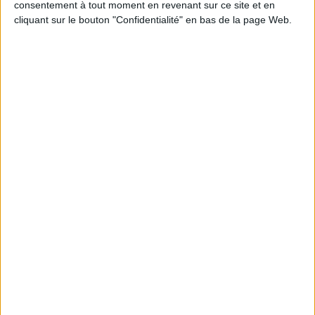
consentement à tout moment en revenant sur ce site et en
cliquant sur le bouton "Confidentialité" en bas de la page Web.
JE M'INSCRIS
Informations pratiques
Conditions d'utilisation du site
Qui sommes-nous
Mentions Légales
Frais de port & Livraison
Conditions Générales de Vente
À votre service
Offres d'emploi
Offres Partenaires
À découvrir
FeniXX
EDRLab