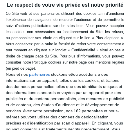
Résumé
Le respect de votre vie privée est notre priorité
Toute jeune discipline universitaire et scientifique, l'étruscologie a subi
dans l'Europe des années 1930 et 1940 une crise multiforme qui en a
touché les contenus et les acteurs. Les tensions se sont cristallisées
autour de la question des origines : l'Italie défendant la thèse de
l'autochtonie, l'Allemagne soulignant l'aspect oriental des Etrusques, "race
dégénérée et pervertie". ©Electre 2026
Quatrième de couverture
Les Étrusques au temps du fascisme et du nazisme
Le livre rassemble les actes d'un colloque tenu à Amiens en décembre
2014 sur les Étrusques à l'époque du fascisme et du nazisme.
L'étruscologie est alors une toute jeune discipline universitaire et
Nous et nos
partenaires
stockons et/ou accédons à des
scientifique, qui subit dans toute l'Europe une crise multiforme qui a
informations sur un appareil, telles que les cookies, et traitons
touché les contenus et les acteurs de la discipline et dont les effets se sont
fait sentir très différemment selon les pays européens. Les tensions se
des données personnelles telles que des identifiants uniques et
cristallisent surtout autour de la question controversée des origines. La
des informations standards envoyées par un appareil pour des
thèse de l'autochtonie connaît un renouveau d'intérêt en Italie ; en
publicités et du contenu personnalisés, des mesures de publicité
revanche, en Allemagne, l'aspect oriental des Étrusques est souligné. La
et de contenu, des études d'audience et le développement de
crise atteint un sommet au moment de l'axe Rome-Berlin et menace le
recrutement de nouveaux étruscologues dans toute l'Europe et se
services.
Avec votre permission, nos 162 partenaires et nous-
répercute sur l'image des Étrusques dans la culture populaire. « Race
mêmes pouvons utiliser des données de géolocalisation
orientale », dégénérée et pervertie ou « race incertaine », les Étrusques
précises et d’identification par scan d'appareil. En cliquant, vous
sont souvent traités sous un angle plus politique que scientifique.
pouvez consentir aux traitements décrits précédemment. Vous