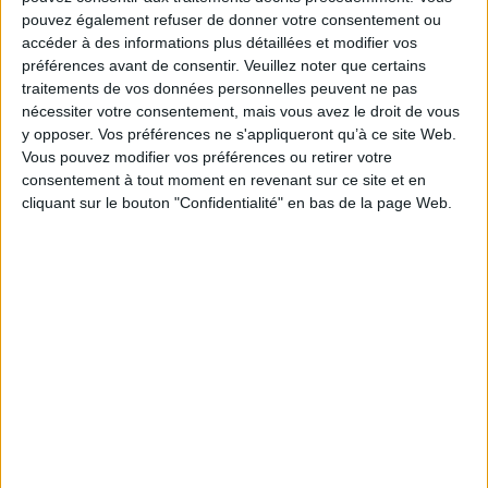
Fiche Technique
pouvez également refuser de donner votre consentement ou
accéder à des informations plus détaillées et modifier vos
Paru le :
26/05/2016
préférences avant de consentir.
Veuillez noter que certains
Thématique :
Rome Antique
traitements de vos données personnelles peuvent ne pas
Auteur(s) :
Non précisé.
nécessiter votre consentement, mais vous avez le droit de vous
y opposer. Vos préférences ne s'appliqueront qu’à ce site Web.
Éditeur(s) :
Ausonius
Vous pouvez modifier vos préférences ou retirer votre
Collection(s) :
Scripta receptoria
consentement à tout moment en revenant sur ce site et en
Contributeur(s) :
Editeur scientifique (ou intellectuel) : Marie-Laurence
cliquant sur le bouton "Confidentialité" en bas de la page Web.
Haack - Editeur scientifique (ou intellectuel) : Martin Miller
Série(s) :
Non précisé.
ISBN :
978-2-35613-156-0
EAN13 :
9782356131560
Reliure :
Broché
Pages :
337
Hauteur: 24.0 cm / Largeur 17.0 cm
Épaisseur: 2.0 cm