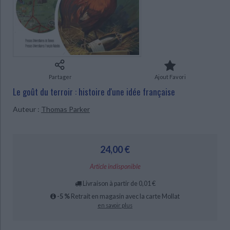
Ecologie - Environnement
Danse
Religions - Spiritualités
Bibliothèque de la Pléiade
Critique et histoire littéraire
Histoire de France
Biographies historiques
CHARGEMENT...
Classiques scolaires
Littérature ancienne et médiévale
Histoire - Généralités
Histoire des pays
Littérature de voyage
Audio - Livres lus
Histoire ancienne
Géographie
Littérature en version originale
Humour
Partager
Ajout Favori
Culture scientifique
Le goût du terroir : histoire d'une idée française
Auteur :
Thomas Parker
24,00 €
Article indisponible
Livraison à partir de 0,01 €
-5 %
Retrait en magasin avec la carte Mollat
en savoir plus