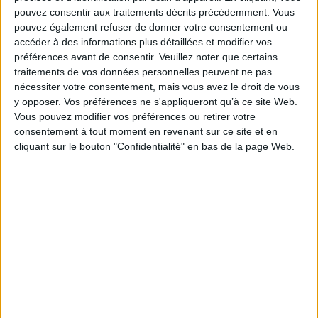
et dans la définition de la France en tant que nation en particulier.
pouvez consentir aux traitements décrits précédemment. Vous
Ce livre est la traduction de
Tasting French Terroir. The History of an Idea
, paru
pouvez également refuser de donner votre consentement ou
aux presses de l'université de Californie en 2015.
accéder à des informations plus détaillées et modifier vos
Fiche Technique
préférences avant de consentir.
Veuillez noter que certains
traitements de vos données personnelles peuvent ne pas
Paru le :
02/11/2017
nécessiter votre consentement, mais vous avez le droit de vous
Thématique :
Anthropologie
y opposer. Vos préférences ne s'appliqueront qu’à ce site Web.
Vous pouvez modifier vos préférences ou retirer votre
Auteur(s) :
Auteur :
Thomas Parker
consentement à tout moment en revenant sur ce site et en
Éditeur(s) :
Presses universitaires de Rennes
cliquant sur le bouton "Confidentialité" en bas de la page Web.
Presses universitaires François-Rabelais
Collection(s) :
Tables des hommes
Contributeur(s) :
Préfacier : Florent Quellier - Traducteur : Philippe Barré
Série(s) :
Non précisé.
ISBN :
978-2-7535-6466-4
EAN13 :
9782753564664
Reliure :
Broché
Pages :
251
Hauteur: 24.0 cm / Largeur 16.0 cm