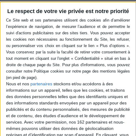
Résumé
Le respect de votre vie privée est notre priorité
Une réflexion sur l'origine du concept de terroir, en France. Les sources
permettent d'entrevoir la mythologie culturelle qui s'est développée entre
la Renaissance et la Révolution, donnant naissance au moeurs culinaires
françaises. ©Electre 2026
Quatrième de couverture
Le goût du terroir
Histoire d'une idée française
Ce livre explore les origines et la portée d'un concept bien français : le
terroir. La façon dont les Français d'aujourd'hui mangent et boivent trouve
son origine dans une mythologie culturelle qui s'est développée entre la
Renaissance et la Révolution française.
Nous et nos
partenaires
stockons et/ou accédons à des
Faisant appel à des sources littéraires ainsi qu'à des documents peu
informations sur un appareil, telles que les cookies, et traitons
connus issus d'une variété de champs disciplinaires, Thomas Parker suit
des données personnelles telles que des identifiants uniques et
l'évolution de l'idée de terroir, une idée tantôt positive, tantôt négative, et
des informations standards envoyées par un appareil pour des
propose un regard original sur le lien qui unit les moeurs culinaires
publicités et du contenu personnalisés, des mesures de publicité
françaises et les conceptions esthétiques dans des domaines
apparemment dissemblables de la langue, de l'horticulture et de la
et de contenu, des études d'audience et le développement de
peinture ou encore de l'oenologie.
services.
Avec votre permission, nos 162 partenaires et nous-
Chemin faisant, il montre comment les Français ont attribué à la terre un
mêmes pouvons utiliser des données de géolocalisation
rôle prépondérant dans l'explication du comportement humain en général,
précises et d’identification par scan d'appareil. En cliquant, vous