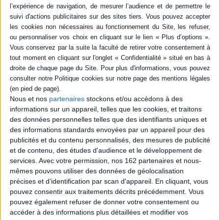
©Electre 2026
Quatrième de couverture
La cuisine à la plancha
Ce livre répond à toutes les questions que vous vous posez sur la cuisine à
la plancha : l'achat, l'installation, l'entretien...
En un simple geste, la plancha sera prête à être utilisée. vous pourrez
très facilement profiter des grillades en plein air sans avoir à vous
soucier de la préparation des braises.
Nous et nos
partenaires
stockons et/ou accédons à des
Chips de légumes, lotte aux mangues, tranches de gigot à la gremolata,
informations sur un appareil, telles que les cookies, et traitons
brochettes de canard au miel ou bien encore fruits exotiques au caramel...
des données personnelles telles que des identifiants uniques et
Découvrez 35 recettes faciles et rapides à réaliser, avec de multiples
des informations standards envoyées par un appareil pour des
suggestions de marinades, de sauces et d'accompagnements.
publicités et du contenu personnalisés, des mesures de publicité
Fiche Technique
et de contenu, des études d'audience et le développement de
Paru le :
25/03/2022
services.
Avec votre permission, nos 162 partenaires et nous-
mêmes pouvons utiliser des données de géolocalisation
Thématique :
Cuisine traditionnelle
précises et d’identification par scan d'appareil. En cliquant, vous
Auteur(s) :
Auteur :
Liliane Otal
pouvez consentir aux traitements décrits précédemment. Vous
Éditeur(s) :
Sud-Ouest
pouvez également refuser de donner votre consentement ou
accéder à des informations plus détaillées et modifier vos
Collection(s) :
100 %