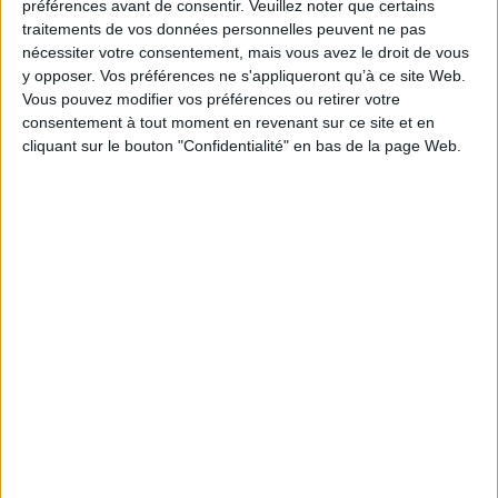
préférences avant de consentir.
Veuillez noter que certains
Contributeur(s) :
Photographe : Pierre Bordet
traitements de vos données personnelles peuvent ne pas
Série(s) :
Non précisé.
nécessiter votre consentement, mais vous avez le droit de vous
y opposer. Vos préférences ne s'appliqueront qu’à ce site Web.
ISBN :
978-2-8177-0893-5
Vous pouvez modifier vos préférences ou retirer votre
consentement à tout moment en revenant sur ce site et en
EAN13 :
9782817708935
cliquant sur le bouton "Confidentialité" en bas de la page Web.
Reliure :
Broché
Pages :
76
Hauteur: 20.0 cm / Largeur 17.0 cm
Épaisseur: 1.4 cm
Poids: 232 g
Découvrez nos Newsletters Mollat !
JE M'INSCRIS