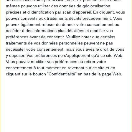
mêmes pouvons utiliser des données de géolocalisation
This book shows how
référentiels
for public food policies have become
more integrated in Latin America and takes a closer look at several
précises et d’identification par scan d'appareil. En cliquant, vous
promising local initiatives. However, it also highlights the many constraints
pouvez consentir aux traitements décrits précédemment. Vous
in fostering sustainable food systems in the region, such as persistent
pouvez également refuser de donner votre consentement ou
competition among production models, land tenure inequalities and
accéder à des informations plus détaillées et modifier vos
coordination issues among actors and state bodies.
préférences avant de consentir.
Veuillez noter que certains
It will be of interest to a scientific audience of teachers and food systems
traitements de vos données personnelles peuvent ne pas
professionals, as well as any readers interested in policy dynamics in Latin
nécessiter votre consentement, mais vous avez le droit de vous
America.
y opposer. Vos préférences ne s'appliqueront qu’à ce site Web.
Fiche Technique
Vous pouvez modifier vos préférences ou retirer votre
Paru le :
24/03/2022
consentement à tout moment en revenant sur ce site et en
cliquant sur le bouton "Confidentialité" en bas de la page Web.
Thématique :
Démographie
Auteur(s) :
Non précisé.
Éditeur(s) :
Quae
Collection(s) :
Update sciences & technologies
Contributeur(s) :
Editeur scientifique (ou intellectuel) : Jean-François Le
Coq - Editeur scientifique (ou intellectuel) : Catia Grisa - Editeur
scientifique (ou intellectuel) : Stéphane Guéneau - Editeur scientifique (ou
intellectuel) : Paulo André Niederle - Préfacier : Patrick Caron
Série(s) :
Non précisé.