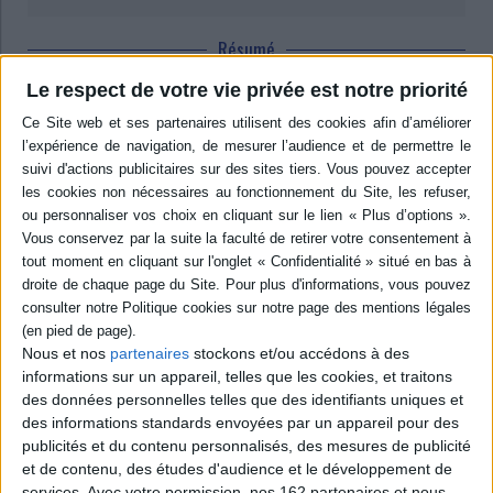
Résumé
A partir de différentes échelles et perspectives d'analyse, les
Le respect de votre vie privée est notre priorité
contributeurs abordent le rôle des actions et des politiques alimentaires
en Amérique latine. Elles ont pour objectif de résoudre les problèmes de
famine et de malnutrition en garantissant l'accès à une alimentation saine
qui préserve l'environnement, valorise les cultures locales et encourage la
participation citoyenne. ©Electre 2026
Quatrième de couverture
Food problems are the order of the day. Solving the problems of hunger
and malnutrition, producing and guaranteeing access to healthy food,
preserving the environment, valuing local cultures and ensuring citizen
participation are some of the many challenges that permeate the dynamics
of food systems.
Nous et nos
partenaires
stockons et/ou accédons à des
This book addresses the role of Latin American public policies and actions
in the configuration of healthy and sustainable food systems. Written by
informations sur un appareil, telles que les cookies, et traitons
scholars specialized in various disciplines (economy, sociology, policy
des données personnelles telles que des identifiants uniques et
science, etc.) and hailing from ten Latin American countries, it provides a
des informations standards envoyées par un appareil pour des
historical overview of national food policies, examines recent policy
publicités et du contenu personnalisés, des mesures de publicité
changes and explores innovative urban and rural experiences at local level.
The authors also discuss the challenges of developing specific policy
et de contenu, des études d'audience et le développement de
objectives related to sustainable food systems.
services.
Avec votre permission, nos 162 partenaires et nous-