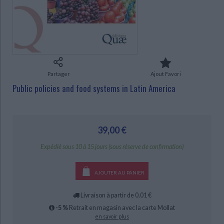
Ecologie - Environnement
Danse
Religions - Spiritualités
Bibliothèque de la Pléiade
Critique et histoire littéraire
Histoire de France
Biographies historiques
Classiques scolaires
Littérature ancienne et médiévale
CHARGEMENT...
Histoire - Généralités
Histoire des pays
Littérature de voyage
Audio - Livres lus
Histoire ancienne
Géographie
Littérature en version originale
Humour
Partager
Ajout Favori
Culture scientifique
Public policies and food systems in Latin America
39,00 €
Expédié sous 10 à 15 jours (sous réserve de confirmation)
AJOUTER AU PANIER
Livraison à partir de 0,01 €
-5 %
Retrait en magasin avec la carte Mollat
en savoir plus