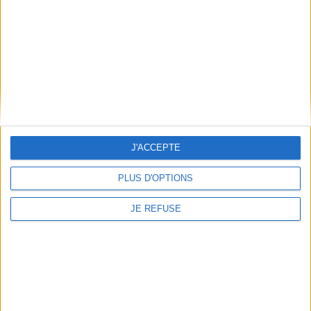
Qui sommes-nous
Mentions Légales
Frais de port & Livraison
Conditions Générales de Vente
À votre service
Offres d'emploi
Offres Partenaires
J'ACCEPTE
À découvrir
FeniXX
PLUS D'OPTIONS
EDRLab
JE REFUSE
RetroNews
BnF : portail des métiers du livre
Cercle de la librairie
Les chèques cadeaux Mollat
Contact
Horaires
Librairie Mollat
La librairie Mollat vous accueille