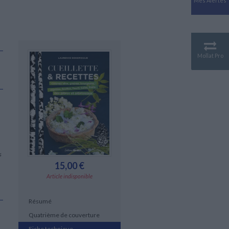
Mes Alertes
Antiquité
Mythologies
GÉOGRAPHIE
Géographie - Démographie -
Territoire
Mollat Pro
CULTURE SCIENTIFIQUE
Essais scientifique
Astronomie
s
15,00 €
Article indisponible
Résumé
Quatrième de couverture
Fiche technique