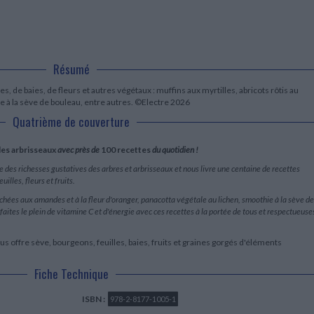
LITTÉRATURE DE VOYAGE
Dictionnaires Français
Histoire moderne
Relations et politiques
internationales
Dictionnaires Bilingues
Récits des voyageurs et des
Histoire contemporaine
explorateurs
Sécurité nationale - Défense
Langues universitaires -
BIOGRAPHIES HISTORIQUES
Dictionnaires et méthodes
ECOLOGIE - ENVIRONNEMENT
Biographies historiques
Méthodes Langues Grand public
Résumé
Ecologie
Français langues étrangères
HISTOIRE - GÉNÉRALITÉS
es, de baies, de fleurs et autres végétaux : muffins aux myrtilles, abricots rôtis au
Historiographie
e à la sève de bouleau, entre autres. ©Electre 2026
Etudes historiques
Quatrième de couverture
Généalogie - Héraldique
Franc-maçonnerie
des arbrisseaux
avec près de
100 recettes
du quotidien !
e des richesses gustatives des arbres et arbrisseaux et nous livre une centaine de recettes
illes, fleurs et fruits.
uchées aux amandes et à la fleur d'oranger, panacotta végétale au lichen, smoothie à la sève de
aites le plein de vitamine C et d'énergie avec ces recettes à la portée de tous et respectueuse
us offre sève, bourgeons, feuilles, baies, fruits et graines gorgés d'éléments
Fiche Technique
ISBN :
978-2-8177-1005-1