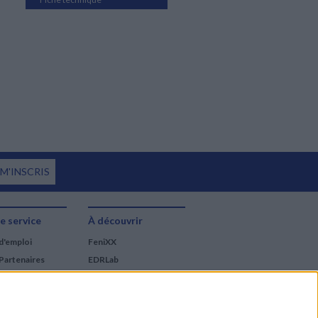
 M'INSCRIS
e service
À découvrir
d'emploi
FeniXX
Partenaires
EDRLab
RetroNews
BnF : portail des métiers
du livre