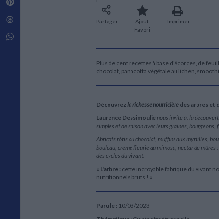
Pinterest
Techniques de construction
SCIENCE FICTION ET FANTASY
Vie familiale
Disciplines paramédicales
Matériaux de l’architecture
Littérature SF et Fantasy
Threads
Ouvrages Généraux
Partager
Ajout
Imprimer
Urbanisme
SOCIOLOGIE
Favori
Sociologie générale
Whatsapp
Travail social
Santé et société
Plus de cent recettes à base d'écorces, de feuill
chocolat, panacotta végétale au lichen, smoothi
ETHNOLOGIE
Anthropologie
Ethnologie par pays
Découvrez
la richesse nourricière
des arbres et 
Laurence Dessimoulie
nous invite à. la découvert
simples et de saison avec leurs graines, bourgeons, feu
Abricots rôtis au chocolat, muffins aux myrtilles, bo
bouleau, crème fleurie au mimosa, nectar de mûres : f
des cycles du vivant.
«
L'arbre :
cette incroyable fabrique du vivant no
nutritionnels bruts ! »
Paru le :
10/03/2023
Thématique :
Cuisine traditionnelle