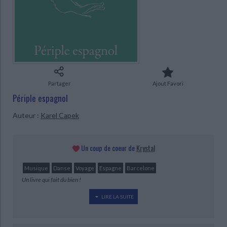
Ecologie - Environnement
Danse
Religions - Spiritualités
Bibliothèque de la Pléiade
Critique et histoire littéraire
Histoire de France
Biographies historiques
Classiques scolaires
Littérature ancienne et médiévale
Histoire - Généralités
Histoire des pays
Littérature de voyage
Audio - Livres lus
Histoire ancienne
Géographie
Littérature en version originale
Humour
CHARGEMENT...
Culture scientifique
Partager
Ajout Favori
Périple espagnol
Auteur :
Karel Capek
Un coup de coeur de
Krystal
Musique
Danse
Voyage
Espagne
Barcelone
Un livre qui fait du bien !
LIRE LA SUITE
En 1929, l'auteur tchèque Karel Čapek entreprend un voyage en
Espagne, qu'il découvre pour la première fois. À ce titre, il ne