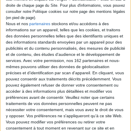
explosion de vie, de couleurs et de paysages fascinants. L'auteur assiste
bien sûr aux étourdissants spectacles de flamenco et, témoin ébloui autant
qu'horrifié, au terrible duel à mort de la corrida. Mais il prend surtout le
temps d'emprunter les chemins de traverse, d'admirer les dentelles
délicates qui ornent la chevelure des Andalouses, l'exubérance des jardins
Nous et nos
partenaires
stockons et/ou accédons à des
cachés derrière les grilles des maisons, et de faire halte dans les auberges
informations sur un appareil, telles que les cookies, et traitons
qui regorgent de vins et de musique.
des données personnelles telles que des identifiants uniques et
L'Espagne de Čapek, ce sont des fondations romaines enveloppées de
des informations standards envoyées par un appareil pour des
catholicisme et parées d'un luxe mauresque. Une bigarrure qu'il souligne
et qu'il salue : Séville n'est pas Madrid, Cadix n'est pas Barcelone et
publicités et du contenu personnalisés, des mesures de publicité
Barcelone ne ressemble en rien aux Asturies et pourtant, toutes ces
et de contenu, des études d'audience et le développement de
Espagnes sont bien l'Espagne. Et si cette diversité, pensée à l'échelle de
services.
Avec votre permission, nos 162 partenaires et nous-
l'Europe, était la vraie richesse des peuples ?
mêmes pouvons utiliser des données de géolocalisation
« Chaque différence, dans les choses ou dans les êtres, nous apporte un supplément
précises et d’identification par scan d'appareil. En cliquant, vous
de vie [
...
]. Que ce qui nous sépare nous rassemble ! »
pouvez consentir aux traitements décrits précédemment. Vous
Avec Karel Čapek, aussi fin observateur que fin humoriste, on voyage sans
pouvez également refuser de donner votre consentement ou
hâte, en riant beaucoup.
accéder à des informations plus détaillées et modifier vos
préférences avant de consentir.
Veuillez noter que certains
traitements de vos données personnelles peuvent ne pas
Contenus Mollat en relation
nécessiter votre consentement, mais vous avez le droit de vous
y opposer. Vos préférences ne s'appliqueront qu’à ce site Web.
Vous pouvez modifier vos préférences ou retirer votre
Podcasts
consentement à tout moment en revenant sur ce site et en