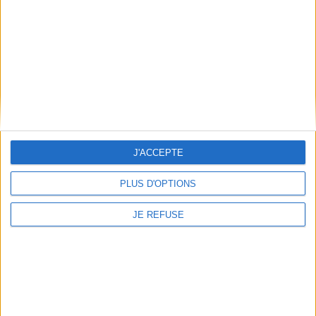
Poids: 166 g
Découvrez nos Newsletters Mollat !
JE M'INSCRIS
Informations pratiques
J'ACCEPTE
Conditions d'utilisation du site
Qui sommes-nous
PLUS D'OPTIONS
Mentions Légales
JE REFUSE
Frais de port & Livraison
Conditions Générales de Vente
À votre service
Offres d'emploi
Offres Partenaires