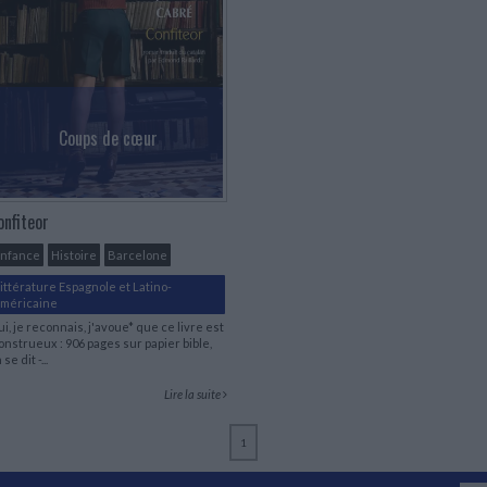
Coups de cœur
onfiteor
Enfance
Histoire
Barcelone
ittérature Espagnole et Latino-
méricaine
i, je reconnais, j'avoue* que ce livre est
nstrueux : 906 pages sur papier bible,
 se dit -...
Lire la suite
1