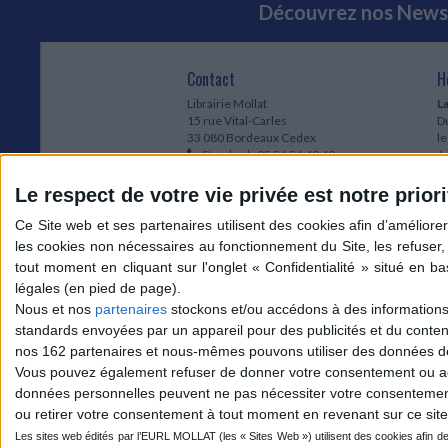
Découvrez nos Newsl
Contact
H
Librairie Mollat
La
15 rue Vital-Carles
Du
33 080 Bordeaux Cedex
l
Standard :
05 56 56 40 40
Jo
Service client mollat.com :
05 56 56 40
1e
83
* 
Le respect de votre vie privée est notre priori
Contactez-nous
à
Le
du
l
Jo
1
Nous et nos
partenaires
stockons et/ou accédons à des informations s
et
standards envoyées par un appareil pour des publicités et du conte
* 
nos 162 partenaires et nous-mêmes pouvons utiliser des données de g
1
Vous pouvez également refuser de donner votre consentement ou accé
Vo
données personnelles peuvent ne pas nécessiter votre consentement,
ou retirer votre consentement à tout moment en revenant sur ce site 
Mollat sur les réseaux