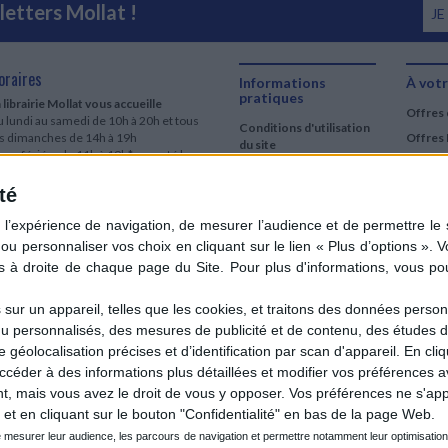
etters Mollat !
JE
oraires
Informations
À votr
pratiques
 librairie Mollat vous accueille
Offres 
 lundi au samedi de 10h à 20h et tous
Conditions d'utilisation
es dimanches de 14h à 19h
Offres 
du site
urs fériés : de 11h à 19h* excepté le
Qui sommes-nous
r mai, le 25 décembre et le 1er janvier
Si le jour férié est un dimanche, de 14h
té
Mentions Légales
 19h
Frais de port & Livraison
 clic et collecte est ouvert
Conditions Générales
 lundi au samedi de 9h30 à 20h et tous
de Vente
es dimanches de 14h à 19h
ur fériés : tous les jours fériés de 11h à
9h* excepté le 1er mai, le 25 décembre
ur un appareil, telles que les cookies, et traitons des données personn
 le 1er janvier
nu personnalisés, des mesures de publicité et de contenu, des études 
Si le jour férié est un dimanche de 14h à
éolocalisation précises et d’identification par scan d'appareil. En cl
9h
der à des informations plus détaillées et modifier vos préférences av
ir le détail des horaires & accès
 mais vous avez le droit de vous y opposer. Vos préférences ne s'app
et en cliquant sur le bouton "Confidentialité" en bas de la page Web.