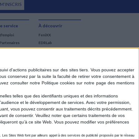
 M'INSCRIS
e service
À découvrir
d'emploi
FeniXX
Partenaires
EDRLab
RetroNews
BnF : portail des métiers
du livre
Cercle de la librairie
Les chèques cadeaux
Mollat
elles telles que des identifiants uniques et des informations
d'audience et le développement de services.
Avec votre permission,
iquant, vous pouvez consentir aux traitements décrits précédemment.
ant de consentir.
Veuillez noter que certains traitements de vos
liqueront qu’à ce site Web. Vous pouvez modifier vos préférences