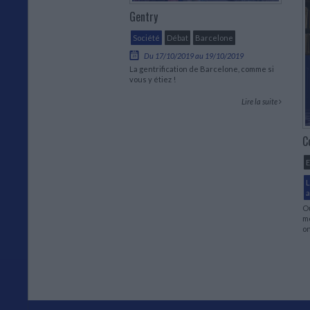
Gentry
Société
Débat
Barcelone
Du 17/10/2019 au 19/10/2019
La gentrification de Barcelone, comme si
vous y étiez !
Lire la suite
C
L
a
Ou
mo
on