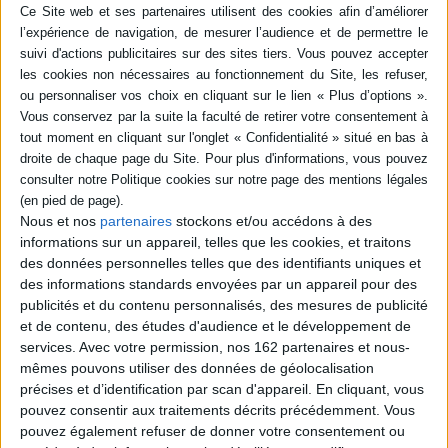
Résumé
35 recettes pour préparer et cuisiner le gibier à plumes (caille, alouette,
faisan, perdreau et bécasse) et à poils (lapin, lièvre, chevreuil et sanglier),
ainsi que les sauces et marinades qui les accompagnent. ©Electre 2026
Quatrième de couverture
La cuisine des chasseurs
Bécasse rôtie à la ficelle sur ses toasts de foie gras
Côtelettes de sanglier grillées
Nous et nos
partenaires
stockons et/ou accédons à des
Michel Carrère nous transmet ici un patrimoine culinaire autour du gibier à
informations sur un appareil, telles que les cookies, et traitons
plumes et à poils riche et peu ordinaire.
des données personnelles telles que des identifiants uniques et
Tous les gibiers sont mis à l'honneur : caille, canard, faisan, palombe, lièvre,
des informations standards envoyées par un appareil pour des
chevreuil, sanglier...
publicités et du contenu personnalisés, des mesures de publicité
35 recettes : pâtés, salades, salmis et civets, grillades et rôtissages
et de contenu, des études d'audience et le développement de
varient les plaisirs.
services.
Avec votre permission, nos 162 partenaires et nous-
Fiche Technique
mêmes pouvons utiliser des données de géolocalisation
précises et d’identification par scan d'appareil. En cliquant, vous
Paru le :
22/08/2025
pouvez consentir aux traitements décrits précédemment. Vous
Thématique :
Cuisine traditionnelle
pouvez également refuser de donner votre consentement ou
Auteur(s) :
Auteur :
Michel Carrère