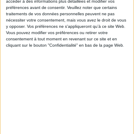
accéder à des informations plus détaillées et modifier vos
Éditeur(s) :
Sud-Ouest
préférences avant de consentir.
Veuillez noter que certains
traitements de vos données personnelles peuvent ne pas
Collection(s) :
100 %
nécessiter votre consentement, mais vous avez le droit de vous
Contributeur(s) :
Photographe : Patrick Blan
y opposer. Vos préférences ne s'appliqueront qu’à ce site Web.
Série(s) :
Non précisé.
Vous pouvez modifier vos préférences ou retirer votre
consentement à tout moment en revenant sur ce site et en
ISBN :
978-2-8177-1246-8
cliquant sur le bouton "Confidentialité" en bas de la page Web.
EAN13 :
9782817712468
Reliure :
Broché
Pages :
79
Hauteur: 19.0 cm / Largeur 16.0 cm
Épaisseur: 0.9 cm
Poids: 198 g
Découvrez nos Newsletters Mollat !
JE M'INSCRIS