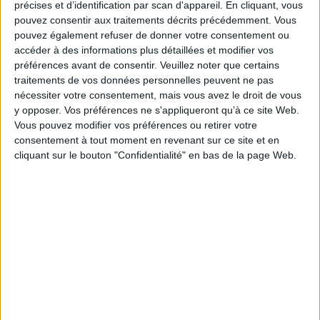
cultural « story » of our past. It is hoped that the papers published here will,
précises et d’identification par scan d'appareil. En cliquant, vous
in their own modest way, contribute to this ongoing process of replacing
pouvez consentir aux traitements décrits précédemment. Vous
the child inside a culture which proudly claims to have created the golden
pouvez également refuser de donner votre consentement ou
age of childhood.
accéder à des informations plus détaillées et modifier vos
Fiche Technique
préférences avant de consentir.
Veuillez noter que certains
traitements de vos données personnelles peuvent ne pas
Paru le :
19/09/2007
nécessiter votre consentement, mais vous avez le droit de vous
Thématique :
Essais et théories - Dictionnaire
Revues littéraires
y opposer. Vos préférences ne s'appliqueront qu’à ce site Web.
Auteur(s) :
Non précisé.
Vous pouvez modifier vos préférences ou retirer votre
Éditeur(s) :
Presses universitaires François-Rabelais
consentement à tout moment en revenant sur ce site et en
cliquant sur le bouton "Confidentialité" en bas de la page Web.
Collection(s) :
Non précisé.
Contributeur(s) :
Editeur scientifique (ou intellectuel) : Groupe de
recherches anglo-américaines (Tours) - Editeur scientifique (ou
intellectuel) : Rosie Findlay - Editeur scientifique (ou intellectuel) :
Sébastien Salbayre
Série(s) :
Non précisé.
ISBN :
978-2-86906-234-4
EAN13 :
9782869062344
Reliure :
Broché