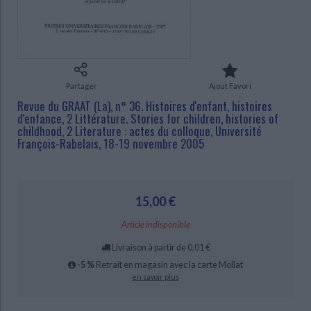
Ecologie - Environnement
Danse
Religions - Spiritualités
Bibliothèque de la Pléiade
Critique et histoire littéraire
Histoire de France
Biographies historiques
CHARGEMENT...
Classiques scolaires
Littérature ancienne et médiévale
Histoire - Généralités
Histoire des pays
Littérature de voyage
Audio - Livres lus
Histoire ancienne
Géographie
Partager
Ajout Favori
Littérature en version originale
Humour
Revue du GRAAT (La), n° 36. Histoires d'enfant, histoires
Culture scientifique
d'enfance, 2 Littérature. Stories for children, histories of
childhood, 2 Literature : actes du colloque, Université
François-Rabelais, 18-19 novembre 2005
15,00 €
Article indisponible
Livraison à partir de 0,01 €
-5 %
Retrait en magasin avec la carte Mollat
en savoir plus