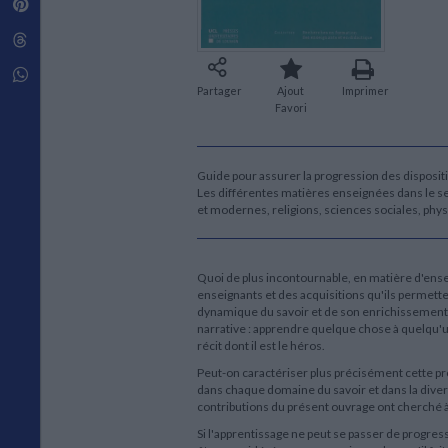
Pinterest
Techniques de construction
SCIENCE FICTION ET FANTASY
Vie familiale
Disciplines paramédicales
Matériaux de l’architecture
Littérature SF et Fantasy
Threads
Ouvrages Généraux
Urbanisme
SOCIOLOGIE
Sociologie générale
Whatsapp
Partager
Ajout
Imprimer
Travail social
Favori
Santé et société
ETHNOLOGIE
Anthropologie
Guide pour assurer la progression des dispositi
Ethnologie par pays
Les différentes matières enseignées dans le se
et modernes, religions, sciences sociales, phy
Quoi de plus incontournable, en matière d'ense
enseignants et des acquisitions qu'ils permette
dynamique du savoir et de son enrichissement,
narrative : apprendre quelque chose à quelqu'un
récit dont il est le héros.
Peut-on caractériser plus précisément cette pr
dans chaque domaine du savoir et dans la divers
contributions du présent ouvrage ont cherché 
Si l'apprentissage ne peut se passer de progress