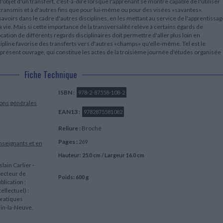
'objet d'un transfert, c'est-à-dire lorsque l'apprenant se montre capable de l'utiliser
é transmis et à d'autres fins que pour lui-même ou pour des visées «savantes».
savoirs dans le cadre d'autres disciplines, en les mettant au service de l'apprentissag
a vie. Mais si cette importance de la transversalité relève à certains égards de
nvocation de différents regards disciplinaires doit permettre d'aller plus loin en
ine favorise des transferts vers d'autres «champs» qu'elle-même. Tel est le
 présent ouvrage, qui constitue les actes de la troisième journée d'études organisée
Fiche Technique
ISBN :
978-2-87558-108-2
ions générales
EAN13 :
9782875581082
Reliure :
Broché
Pages :
269
seignants et en
Hauteur: 25.0 cm / Largeur 16.0 cm
lain Carlier -
recteur de
Poids: 600 g
blication :
ellectuel) :
pratiques
ain-la-Neuve,