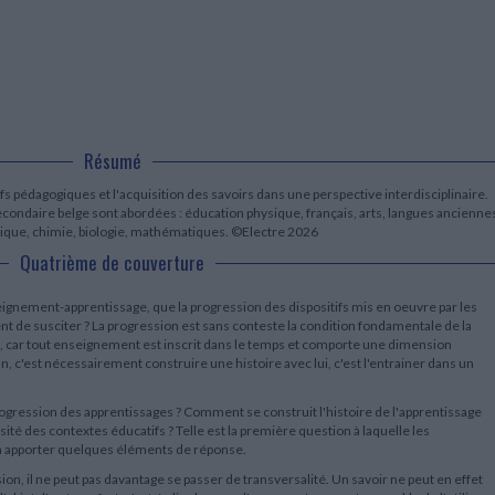
LITTÉRATURE DE VOYAGE
Dictionnaires Français
Histoire moderne
Relations et politiques
internationales
Dictionnaires Bilingues
Récits des voyageurs et des
Histoire contemporaine
explorateurs
Sécurité nationale - Défense
Langues universitaires -
BIOGRAPHIES HISTORIQUES
Dictionnaires et méthodes
ECOLOGIE - ENVIRONNEMENT
Biographies historiques
Méthodes Langues Grand public
Ecologie
Français langues étrangères
HISTOIRE - GÉNÉRALITÉS
Historiographie
Résumé
Etudes historiques
fs pédagogiques et l'acquisition des savoirs dans une perspective interdisciplinaire.
Généalogie - Héraldique
condaire belge sont abordées : éducation physique, français, arts, langues ancienne
Franc-maçonnerie
sique, chimie, biologie, mathématiques. ©Electre 2026
Quatrième de couverture
ignement-apprentissage, que la progression des dispositifs mis en oeuvre par les
nt de susciter ? La progression est sans conteste la condition fondamentale de la
 car tout enseignement est inscrit dans le temps et comporte une dimension
, c'est nécessairement construire une histoire avec lui, c'est l'entrainer dans un
ogression des apprentissages ? Comment se construit l'histoire de l'apprentissage
ité des contextes éducatifs ? Telle est la première question à laquelle les
à apporter quelques éléments de réponse.
ion, il ne peut pas davantage se passer de transversalité. Un savoir ne peut en effet