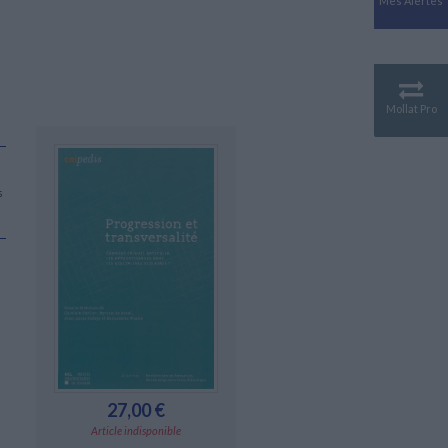
Mes Alertes
Antiquité
Mythologies
GÉOGRAPHIE
Géographie - Démographie -
Territoire
Mollat Pro
CULTURE SCIENTIFIQUE
Essais scientifique
Astronomie
s
27,00 €
Article indisponible