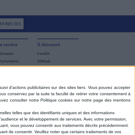
 M'INSCRIS
e service
À découvrir
d'emploi
FeniXX
Partenaires
EDRLab
RetroNews
BnF : portail des métiers
du livre
Cercle de la librairie
Les chèques cadeaux
Mollat
elles telles que des identifiants uniques et des informations
d'audience et le développement de services.
Avec votre permission,
iquant, vous pouvez consentir aux traitements décrits précédemment.
ant de consentir.
Veuillez noter que certains traitements de vos