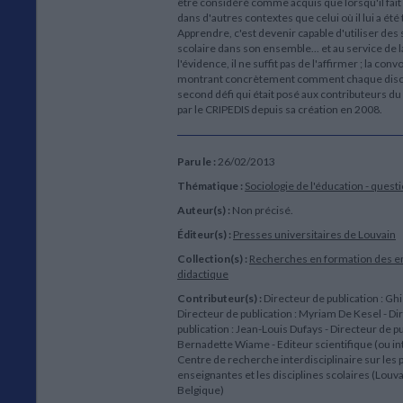
être considéré comme acquis que lorsqu'il fait l
dans d'autres contextes que celui où il lui a ét
Apprendre, c'est devenir capable d'utiliser des 
scolaire dans son ensemble... et au service de l
l'évidence, il ne suffit pas de l'affirmer ; la co
montrant concrètement comment chaque discipl
second défi qui était posé aux contributeurs du
par le CRIPEDIS depuis sa création en 2008.
Paru le :
26/02/2013
Thématique :
Sociologie de l'éducation - quest
Auteur(s) :
Non précisé.
Éditeur(s) :
Presses universitaires de Louvain
Collection(s) :
Recherches en formation des en
didactique
Contributeur(s) :
Directeur de publication : Ghis
Directeur de publication : Myriam De Kesel - Di
publication : Jean-Louis Dufays - Directeur de pu
Bernadette Wiame - Editeur scientifique (ou int
Centre de recherche interdisciplinaire sur les 
enseignantes et les disciplines scolaires (Louv
Belgique)