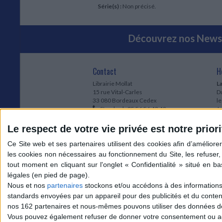
Série(s) :
Non précisé.
Découvrez nos Newsl
Contact
H
Librairie Mollat
La
15 rue Vital-Carles
Du
33 080 Bordeaux Cedex
l
Standard :
05 56 56 40 40
Jo
Service client mollat.com :
05 56 56 40
1e
83
* 
Le respect de votre vie privée est notre priori
Contactez-nous
à
Le
du
l
Jo
1
Nous et nos
partenaires
stockons et/ou accédons à des informations s
et
standards envoyées par un appareil pour des publicités et du conte
* 
nos 162 partenaires et nous-mêmes pouvons utiliser des données de g
1
Vous pouvez également refuser de donner votre consentement ou accé