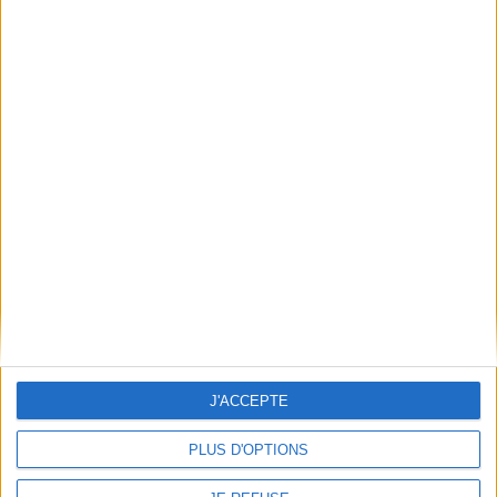
Poids: 672 g
Découvrez nos Newsletters Mollat !
JE M'INSCRIS
Informations pratiques
Conditions d'utilisation du site
Qui sommes-nous
Mentions Légales
Frais de port & Livraison
Conditions Générales de Vente
À votre service
J'ACCEPTE
Offres d'emploi
PLUS D'OPTIONS
Offres Partenaires