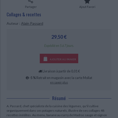
Ecologie - Environnement
Danse
Religions - Spiritualités
Bibliothèque de la Pléiade
Critique et histoire littéraire
Partager
Ajout Favori
Histoire de France
Biographies historiques
Collages & recettes
Classiques scolaires
Littérature ancienne et médiévale
Histoire - Généralités
Histoire des pays
Auteur :
Alain Passard
CHARGEMENT...
Littérature de voyage
Audio - Livres lus
Histoire ancienne
Géographie
Littérature en version originale
Humour
29,50 €
Culture scientifique
Expédié en 5 à 7 jours.
AJOUTER AU PANIER
Livraison à partir de 0,01 €
-5 %
Retrait en magasin avec la carte Mollat
en savoir plus
Résumé
A. Passard, chef spécialiste de la cuisine des légumes, qu'il cultive
organiquement dans ses potagers naturels, illustre de ses collages 48
recettes inédites. Au menu, banane au curry de Madras sauge et oignon