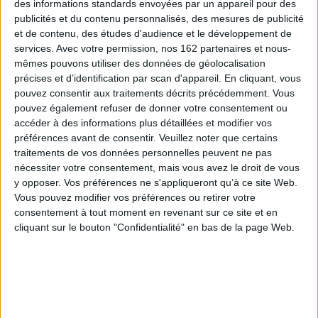
des informations standards envoyées par un appareil pour des
Contenus Mollat en relation
publicités et du contenu personnalisés, des mesures de publicité
et de contenu, des études d'audience et le développement de
Dossiers
services.
Avec votre permission, nos 162 partenaires et nous-
mêmes pouvons utiliser des données de géolocalisation
précises et d’identification par scan d'appareil. En cliquant, vous
pouvez consentir aux traitements décrits précédemment. Vous
pouvez également refuser de donner votre consentement ou
accéder à des informations plus détaillées et modifier vos
préférences avant de consentir.
Veuillez noter que certains
traitements de vos données personnelles peuvent ne pas
nécessiter votre consentement, mais vous avez le droit de vous
y opposer. Vos préférences ne s'appliqueront qu’à ce site Web.
Vous pouvez modifier vos préférences ou retirer votre
consentement à tout moment en revenant sur ce site et en
cliquant sur le bouton "Confidentialité" en bas de la page Web.
Le Noël des gourmands
La lettre au père Noël des libraires du rayon Cuisine et Gastronomie
EN SAVOIR PLUS