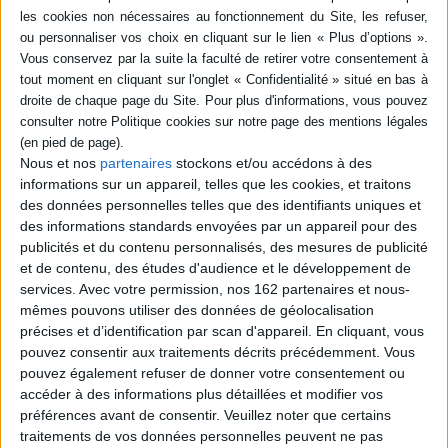
Résumé
Le lien entre les réformes fiscales entreprises dans l'Empire romain à la fin
du IIIe siècle et les évolutions de la pratique cadastrale est mis en lumière à
partir de la littérature gromatique : création ou systématisation de
circonscriptions formant un pavage et solidarisation des assujettis, d'où
découlent le statut de colons, la pratique de l'adscriptio et la légalisation
Nous et nos
partenaires
stockons et/ou accédons à des
sur les agri deserti. ©Electre 2026
informations sur un appareil, telles que les cookies, et traitons
Fiche Technique
des données personnelles telles que des identifiants uniques et
Paru le :
04/06/2014
des informations standards envoyées par un appareil pour des
publicités et du contenu personnalisés, des mesures de publicité
Thématique :
Rome Antique
et de contenu, des études d'audience et le développement de
Auteur(s) :
Auteur :
Gérard Chouquer
services.
Avec votre permission, nos 162 partenaires et nous-
Éditeur(s) :
Presses universitaires François-Rabelais
mêmes pouvons utiliser des données de géolocalisation
précises et d’identification par scan d'appareil. En cliquant, vous
Collection(s) :
Perspectives historiques
pouvez consentir aux traitements décrits précédemment. Vous
Série(s) :
Non précisé.
pouvez également refuser de donner votre consentement ou
ISBN :
accéder à des informations plus détaillées et modifier vos
978-2-86906-360-0
préférences avant de consentir.
Veuillez noter que certains
EAN13 :
9782869063600
traitements de vos données personnelles peuvent ne pas