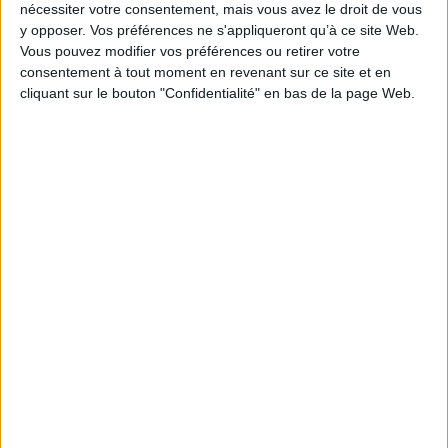
nécessiter votre consentement, mais vous avez le droit de vous
Reliure :
Broché
y opposer. Vos préférences ne s'appliqueront qu’à ce site Web.
Pages :
260
Vous pouvez modifier vos préférences ou retirer votre
consentement à tout moment en revenant sur ce site et en
Hauteur: 24.0 cm / Largeur 16.0 cm
cliquant sur le bouton "Confidentialité" en bas de la page Web.
Épaisseur: 2.7 cm
Poids: 790 g
Découvrez nos Newsletters Mollat !
JE M'INSCRIS
Informations pratiques
Conditions d'utilisation du site
Qui sommes-nous
Mentions Légales
Frais de port & Livraison