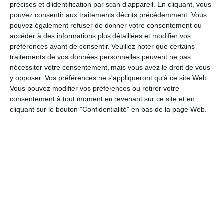
ville mettent en lumière les diverses stratégies d'intégration,
précises et d’identification par scan d'appareil. En cliquant, vous
d'appropriation et de réinvention des sociétés urbaines qui ont vécu ce
pouvez consentir aux traitements décrits précédemment. Vous
passage d'une souveraineté à une autre.
pouvez également refuser de donner votre consentement ou
Fiche Technique
accéder à des informations plus détaillées et modifier vos
préférences avant de consentir.
Veuillez noter que certains
Paru le :
15/04/2003
traitements de vos données personnelles peuvent ne pas
Thématique :
Monographies sur les villes
nécessiter votre consentement, mais vous avez le droit de vous
Auteur(s) :
Non précisé.
y opposer. Vos préférences ne s'appliqueront qu’à ce site Web.
Éditeur(s) :
Presses universitaires François-Rabelais
Vous pouvez modifier vos préférences ou retirer votre
Maison des sciences de l'homme-Villes et territoires
consentement à tout moment en revenant sur ce site et en
cliquant sur le bouton "Confidentialité" en bas de la page Web.
Collection(s) :
Perspectives
Contributeur(s) :
Editeur scientifique (ou intellectuel) : Denise Turrel -
Editeur scientifique (ou intellectuel) : Maison des sciences de l'homme-
Villes et territoires (Tours) - Editeur scientifique (ou intellectuel) : Centre
d'histoire de la ville moderne et contemporaine (Tours) - Editeur
scientifique (ou intellectuel) : Centre d'études et de recherches sur
l'urbanisation du monde arabe (Tours) - Auteur : Denise Turrel
Série(s) :
Non précisé.
ISBN :
Non précisé.
EAN13 :
9782869061705