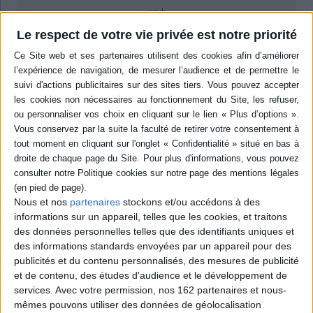
epub
9,99 €
Le respect de votre vie privée est notre priorité
Protection: Aucune
ACHETER EN NUMÉRIQUE
Résumé
Trois axes de recherche ont été privilégiés : la reconfiguration des réseaux
sociaux urbains, l'analyse de la réorganisation des espaces et des activités
urbaines, et la gestion et le renouvellement de la mémoire de la ville.
©Electre 2026
Quatrième de couverture
Nous et nos
partenaires
stockons et/ou accédons à des
informations sur un appareil, telles que les cookies, et traitons
Une ville "rattachée" à une nouvelle souveraineté est toujours une ville
des données personnelles telles que des identifiants uniques et
"reconfigurée". Des débuts de l'époque moderne aux événements les plus
contemporains, en Europe et sur le pourtour de la Méditerranée, les
des informations standards envoyées par un appareil pour des
bouleversements politiques internationaux ont donné forme aux villes, les
publicités et du contenu personnalisés, des mesures de publicité
ont modelées et marquées de leurs empreintes successives. Sur les trois
et de contenu, des études d'audience et le développement de
aspects privilégiés dans cet ouvrage - la reconfiguration des réseaux
services.
Avec votre permission, nos 162 partenaires et nous-
sociaux, la recomposition des espaces, l'évolution de la mémoire de la ville
-, les regards croisés d'historiens, d'historiens d'art et de praticiens de la
mêmes pouvons utiliser des données de géolocalisation