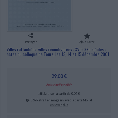
Ecologie - Environnement
Danse
Religions - Spiritualités
Bibliothèque de la Pléiade
Critique et histoire littéraire
Histoire de France
Biographies historiques
CHARGEMENT...
Classiques scolaires
Littérature ancienne et médiévale
Histoire - Généralités
Histoire des pays
Littérature de voyage
Audio - Livres lus
Histoire ancienne
Géographie
Littérature en version originale
Humour
Culture scientifique
Partager
Ajout Favori
Villes rattachées, villes reconfigurées : XVIe-XXe siècles :
actes du colloque de Tours, les 13, 14 et 15 décembre 2001
29,00 €
Article indisponible
Livraison à partir de 0,01 €
-5 %
Retrait en magasin avec la carte Mollat
en savoir plus