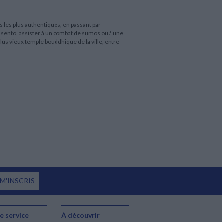
les plus authentiques, en passant par
n sento, assister à un combat de sumos ou à une
lus vieux temple bouddhique de la ville, entre
 M'INSCRIS
e service
À découvrir