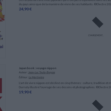
du pays ainsi que de la manière de vivre de ses habitants. ©Electre 20
24,90 €
CHARGEMENT...
Japan book : voyage nippon
Auteur :
Jean-Luc Toula-Breysse
Éditeur :
La Martinière
L'art de vivre nippon est décliné en cinq thèmes : culture, tradition et 
Durruty illustre l'ouvrage de ses dessins et photographies. ©Electre 
19,90 €