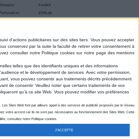
d'emploi
FeniXX
Partenaires
EDRLab
RetroNews
BnF : portail des métiers
du livre
Cercle de la librairie
Les chèques cadeaux
Mollat
elles telles que des identifiants uniques et des informations
d'audience et le développement de services.
Avec votre permission,
iquant, vous pouvez consentir aux traitements décrits précédemment.
ant de consentir.
Veuillez noter que certains traitements de vos
liqueront qu’à ce site Web. Vous pouvez modifier vos préférences
J'ACCEPTE
R
ENOVALP
- DESIGN DU LOGOTYPE : EMMANUEL GUIHO