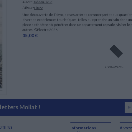
Auteur :
Johann Fleuri
Éditeur :
Chêne
Une découverte de Tokyo, de ses artères commerçantes aux quartiers 
diverses expériences touristiques, telles que prendre un bain dans u
pièce de théâtre nô, pénétrer dans un appartement capsule, visiter le p
autres. ©Electre 2026
35,00 €
CHARGEMENT...
etters Mollat !
JE
oraires
Informations
À votr