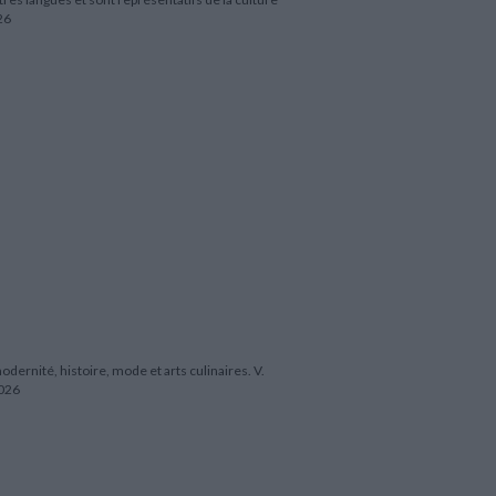
26
modernité, histoire, mode et arts culinaires. V.
2026