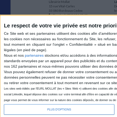
Librairie Mollat
La
15 rue Vital-Carles
Du
33 080 Bordeaux Cedex
l
Standard :
05 56 56 40 40
Jo
Service client mollat.com :
05 56 56 40
1e
83
* 
Le respect de votre vie privée est notre priori
Contactez-nous
à
Le
du
l
Jo
1
Nous et nos
partenaires
stockons et/ou accédons à des informations s
et
standards envoyées par un appareil pour des publicités et du conte
* 
nos 162 partenaires et nous-mêmes pouvons utiliser des données de g
1
Vous pouvez également refuser de donner votre consentement ou accé
Vo
données personnelles peuvent ne pas nécessiter votre consentement,
ou retirer votre consentement à tout moment en revenant sur ce site 
Mollat sur les réseaux
PLUS D'OPTIONS
© 2026 MOLLAT