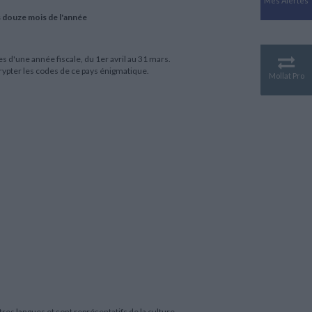
Mes Alertes
Antiquité
s douze mois de l'année
Mythologies
GÉOGRAPHIE
Géographie - Démographie -
 d'une année fiscale, du 1er avril au 31 mars.
Territoire
crypter les codes de ce pays énigmatique.
Mollat Pro
CULTURE SCIENTIFIQUE
Essais scientifique
Astronomie
tres langues et sont représentatifs de la culture