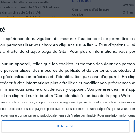
pratiques
 librairie Mollat vous accueille
Offres 
 lundi au samedi de 10h à 20h et tous
Conditions d'utilisation
es dimanches de 14h à 19h
Offres 
du site
urs fériés : de 11h à 19h* excepté le
Qui sommes-nous
r mai, le 25 décembre et le 1er janvier
Si le jour férié est un dimanche, de 14h
té
Mentions Légales
 19h
Frais de port & Livraison
 clic et collecte est ouvert
Conditions Générales
 lundi au samedi de 9h30 à 20h et tous
de Vente
es dimanches de 14h à 19h
ur fériés : tous les jours fériés de 11h à
9h* excepté le 1er mai, le 25 décembre
ur un appareil, telles que les cookies, et traitons des données personn
 le 1er janvier
nu personnalisés, des mesures de publicité et de contenu, des études 
Si le jour férié est un dimanche de 14h à
éolocalisation précises et d’identification par scan d'appareil. En cl
9h
der à des informations plus détaillées et modifier vos préférences av
ir le détail des horaires & accès
 mais vous avez le droit de vous y opposer. Vos préférences ne s'app
et en cliquant sur le bouton "Confidentialité" en bas de la page Web.
JE REFUSE
CRÉÉ PA