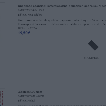
LITTÉRATURE DE VOYAGE
Dictionnaires Français
Histoire moderne
Relations et politiques
Une année japonaise : immersion dans le quotidien japonais au fil de
internationales
Dictionnaires Bilingues
Récits des voyageurs et des
Histoire contemporaine
Auteur :
Matthieu Pinon
explorateurs
Sécurité nationale - Défense
Langues universitaires -
BIOGRAPHIES HISTORIQUES
Éditeur :
Ynnis éditions
CHARGEMENT...
Dictionnaires et méthodes
ECOLOGIE - ENVIRONNEMENT
Biographies historiques
Une immersion dans le quotidien japonais tout au long des 52 semaines
Méthodes Langues Grand public
L'ouvrage est l'occasion de découvrir les habitudes nippones et de dé
Ecologie
Français langues étrangères
HISTOIRE - GÉNÉRALITÉS
©Electre 2026
19,50 €
Historiographie
Etudes historiques
Généalogie - Héraldique
Franc-maçonnerie
CHARGEMENT...
Japon en 100 mots
Auteur :
Ornella Civardi
Éditeur :
Nuinui
Un recueil de cent mots japonais qui n'ont pas d'équivalent dans les au