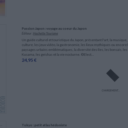
Passion Japon : voyage au coeur du Japon
Éditeur :
Hachette Tourisme
Un guide culturel et touristique du Japon, présentant l'art, la musique, l
culture, les jeux vidéo, la gastronomie, les lieux mythiques ou encore l
paysages urbains emblématiques, la diversité des îles, les bonsaïs, les a
Kusama, les geishas et la vie nocturne. ©Elect...
24,95 €
CHARGEMENT...
Tokyo : petit atlas hédoniste