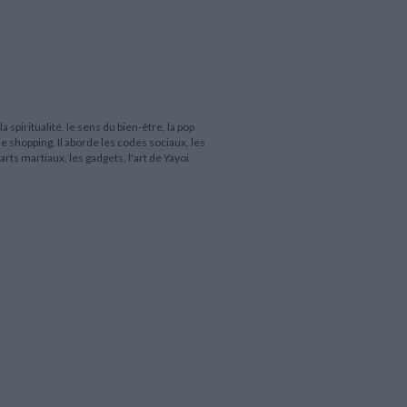
a spiritualité, le sens du bien-être, la pop
e shopping. Il aborde les codes sociaux, les
rts martiaux, les gadgets, l'art de Yayoi