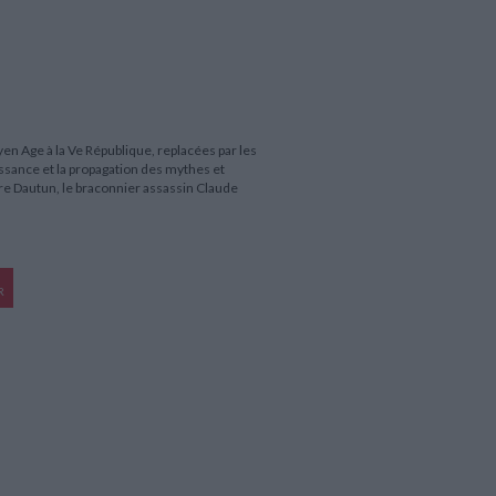
yen Age à la Ve République, replacées par les
aissance et la propagation des mythes et
ire Dautun, le braconnier assassin Claude
R