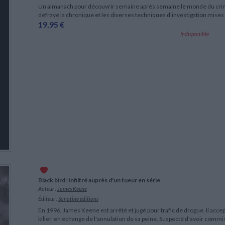
Un almanach pour découvrir semaine après semaine le monde du crime, 
défrayé la chronique et les diverses techniques d'investigation mise
19,95 €
Indisponible
Black bird : infiltré auprès d'un tueur en série
Auteur :
James Keene
Éditeur :
Sonatine éditions
En 1996, James Keene est arrêté et jugé pour trafic de drogue. Il accepte
killer, en échange de l'annulation de sa peine. Suspecté d'avoir commis 