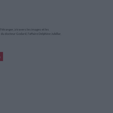
'étranger, à travers les images et les
n du docteur Godard, l'affaire Delphine Jubillar,
R