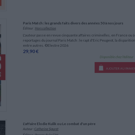
Paris Match : les grands faits divers des années 50 à nos jours
Éditeur :
Hors collection
L'auteur passe en revue cinquante affaires criminelles, en France ou à l
reportages du journal Paris Match : le rapt d'Eric Peugeot, la disparitio
entre autres. ©Electre 2026
29,90 €
Disponible chez l'éditeur
AJOUTER AU PANIE
L'affaire Elodie Kulik ou Le combat d'un père
Auteur :
Catherine Siguret
Éditeur :
Presses de la Cité