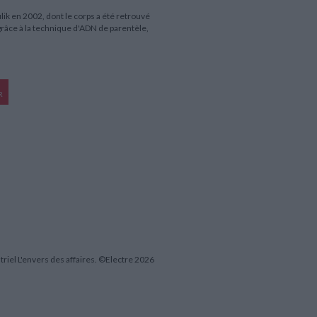
ulik en 2002, dont le corps a été retrouvé
grâce à la technique d'ADN de parentèle,
R
iel L'envers des affaires. ©Electre 2026