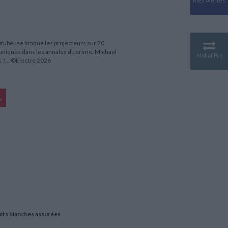
Mes Alertes
Antiquité
Mythologies
GÉOGRAPHIE
Géographie - Démographie -
outubeuse braque les projecteurs sur 20
Territoire
uniques dans les annales du crime. Michael
Mollat Pro
s ?... ©Electre 2026
CULTURE SCIENTIFIQUE
Essais scientifique
Astronomie
R
uits blanches assurées