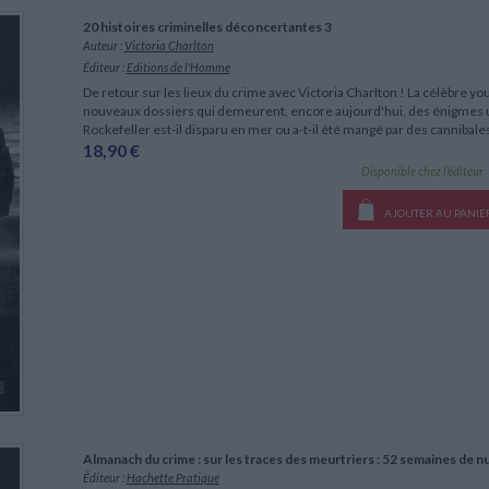
LITTÉRATURE DE VOYAGE
Dictionnaires Français
Histoire moderne
Relations et politiques
20 histoires criminelles déconcertantes 3
internationales
Dictionnaires Bilingues
Récits des voyageurs et des
Histoire contemporaine
Auteur :
Victoria Charlton
explorateurs
Sécurité nationale - Défense
Langues universitaires -
BIOGRAPHIES HISTORIQUES
Éditeur :
Editions de l'Homme
Dictionnaires et méthodes
ECOLOGIE - ENVIRONNEMENT
Biographies historiques
De retour sur les lieux du crime avec Victoria Charlton ! La célèbre y
Méthodes Langues Grand public
nouveaux ­dossiers qui demeurent, encore aujourd'hui, des énigmes 
Ecologie
Français langues étrangères
HISTOIRE - GÉNÉRALITÉS
Rockefeller est-il disparu en mer ou a-t-il été mangé par des cannibale
18,90 €
Historiographie
Disponible chez l'éditeur
Etudes historiques
Généalogie - Héraldique
AJOUTER AU PANIE
Franc-maçonnerie
CHARGEMENT...
Almanach du crime : sur les traces des meurtriers : 52 semaines de n
Éditeur :
Hachette Pratique