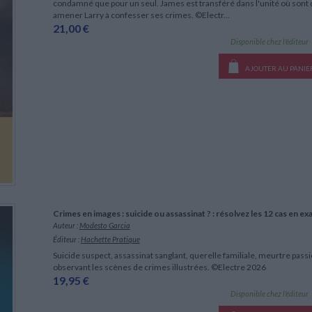
condamné que pour un seul. James est transféré dans l'unité où sont 
amener Larry à confesser ses crimes. ©Electr...
21,00 €
Disponible chez l'éditeur
AJOUTER AU PANIE
Crimes en images : suicide ou assassinat ? : résolvez les 12 cas en ex
Auteur :
Modesto Garcia
Éditeur :
Hachette Pratique
Suicide suspect, assassinat sanglant, querelle familiale, meurtre passio
observant les scènes de crimes illustrées. ©Electre 2026
19,95 €
Disponible chez l'éditeur