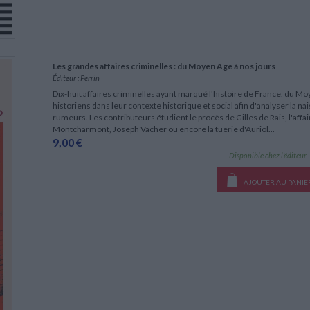
Les grandes affaires criminelles : du Moyen Age à nos jours
Éditeur :
Perrin
Dix-huit affaires criminelles ayant marqué l'histoire de France, du Mo
historiens dans leur contexte historique et social afin d'analyser la n
rumeurs. Les contributeurs étudient le procès de Gilles de Rais, l'affa
Montcharmont, Joseph Vacher ou encore la tuerie d'Auriol...
9,00 €
Disponible chez l'éditeur
AJOUTER AU PANIE