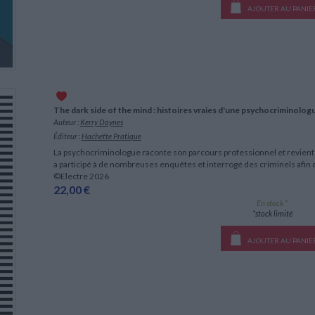
AJOUTER AU PANIE
The dark side of the mind : histoires vraies d'une psychocriminolog
Auteur :
Kerry Daynes
Éditeur :
Hachette Pratique
La psychocriminologue raconte son parcours professionnel et revient s
a participé à de nombreuses enquêtes et interrogé des criminels afin 
©Electre 2026
22,00 €
En stock *
*stock limité
AJOUTER AU PANIE