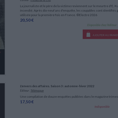
La journaliste et le père de la victime reviennent sur le meurtre d'E. K
incendié. Après dix-neuf ans d'enquête, les coupables sont identifiés 
utilisée pour la première fois en France. ©Electre 2026
20,50 €
Disponible chez l'éditeur
AJOUTER AU PANIE
L'envers des affaires. Saison 3 : automne-hiver 2022
Éditeur :
Télémaque
Une compilation de douze enquêtes publiées dans le magazine trimestr
17,50 €
Indisponible