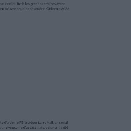
réel ou fictif, les grandes affaires ayant
s en oeuvre pour les résoudre. ©Electre 2026
 d'aider le FBI à piéger Larry Hall, un serial
une vingtaine d'assassinats, celui-ci n'a été