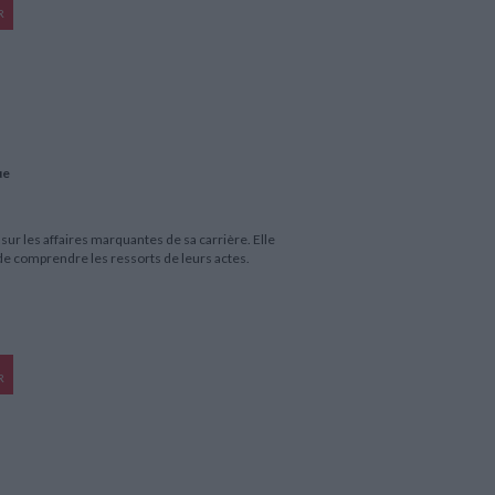
R
ue
ur les affaires marquantes de sa carrière. Elle
de comprendre les ressorts de leurs actes.
R