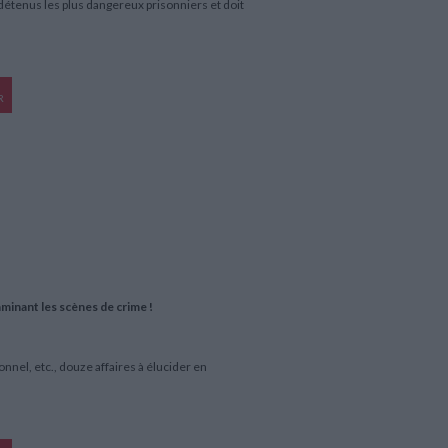
détenus les plus dangereux prisonniers et doit
R
aminant les scènes de crime !
nnel, etc., douze affaires à élucider en