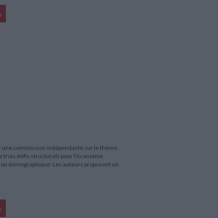
R
tuer une commission indépendante sur le thème
es trois défis structurels pour l'économie
ution démographique. Les auteurs proposent un
R