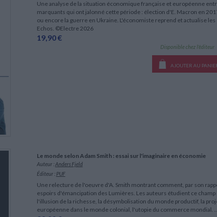
Une analyse de la situation économique française et européenne entre
marquants qui ont jalonné cette période : élection d'E. Macron en 2017,
ou encore la guerre en Ukraine. L'économiste reprend et actualise les
Echos. ©Electre 2026
19,90 €
Disponible chez l'éditeur
AJOUTER AU PANIE
Le monde selon Adam Smith : essai sur l'imaginaire en économie
Auteur :
Anders Fjeld
Éditeur :
PUF
Une relecture de l'oeuvre d'A. Smith montrant comment, par son rappor
espoirs d'émancipation des Lumières. Les auteurs étudient ce champ i
l'illusion de la richesse, la désymbolisation du monde productif, la p
européenne dans le monde colonial, l'utopie du commerce mondial. ..