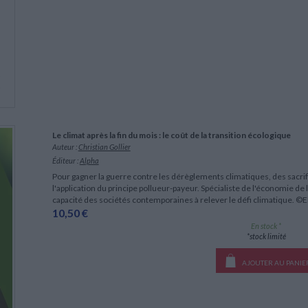
Le climat après la fin du mois : le coût de la transition écologique
Auteur :
Christian Gollier
Éditeur :
Alpha
Pour gagner la guerre contre les dérèglements climatiques, des sacr
l'application du principe pollueur-payeur. Spécialiste de l'économie de 
capacité des sociétés contemporaines à relever le défi climatique. ©
10,50 €
En stock *
*stock limité
AJOUTER AU PANIE