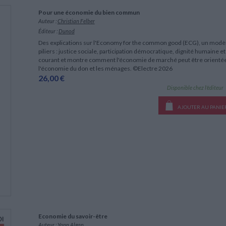
LITTÉRATURE DE VOYAGE
Dictionnaires Français
Histoire moderne
Relations et politiques
Pour une économie du bien commun
internationales
Dictionnaires Bilingues
Récits des voyageurs et des
Histoire contemporaine
Auteur :
Christian Felber
explorateurs
Sécurité nationale - Défense
Langues universitaires -
BIOGRAPHIES HISTORIQUES
Éditeur :
Dunod
Dictionnaires et méthodes
ECOLOGIE - ENVIRONNEMENT
Biographies historiques
Des explications sur l'Economy for the common good (ECG), un modèl
Méthodes Langues Grand public
piliers : justice sociale, participation démocratique, dignité humaine et 
Ecologie
Français langues étrangères
HISTOIRE - GÉNÉRALITÉS
courant et montre comment l'économie de marché peut être orientée v
l'économie du don et les ménages. ©Electre 2026
Historiographie
26,00 €
Etudes historiques
Disponible chez l'éditeur
Généalogie - Héraldique
Franc-maçonnerie
AJOUTER AU PANIE
CHARGEMENT...
Economie du savoir-être
Auteur :
Yann Algan