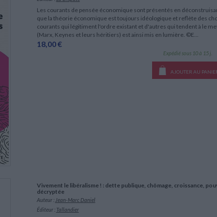
Les courants de pensée économique sont présentés en déconstruisant
que la théorie économique est toujours idéologique et reflète des choi
courants qui légitiment l'ordre existant et d'autres qui tendent à le m
(Marx, Keynes et leurs héritiers) est ainsi mis en lumière. ©E...
18,00 €
Expédié sous 10 à 15 j.
AJOUTER AU PANIE
Vivement le libéralisme ! : dette publique, chômage, croissance, pouv
décryptée
Auteur :
Jean-Marc Daniel
Éditeur :
Tallandier