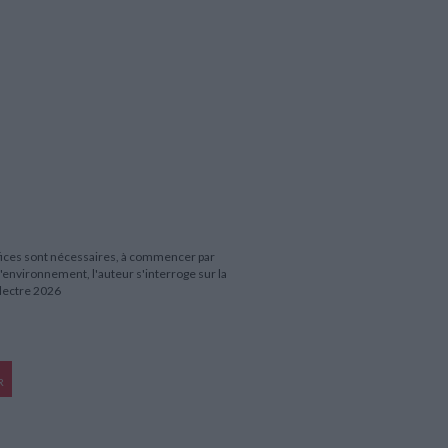
ifices sont nécessaires, à commencer par
l'environnement, l'auteur s'interroge sur la
Electre 2026
R