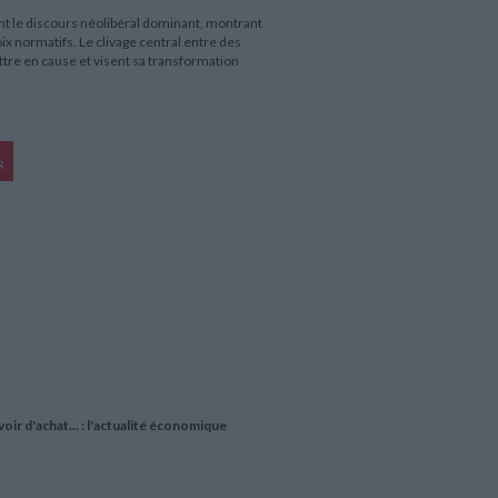
 le discours néolibéral dominant, montrant
x normatifs. Le clivage central entre des
ettre en cause et visent sa transformation
R
oir d'achat... : l'actualité économique