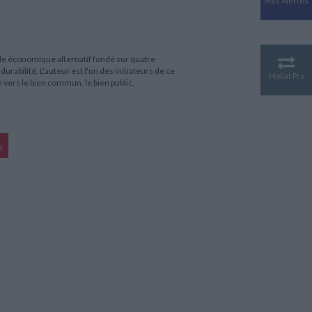
Mes Alertes
Antiquité
Mythologies
GÉOGRAPHIE
Géographie - Démographie -
e économique alternatif fondé sur quatre
Territoire
durabilité. L'auteur est l'un des initiateurs de ce
Mollat Pro
ers le bien commun, le bien public,
CULTURE SCIENTIFIQUE
Essais scientifique
Astronomie
R