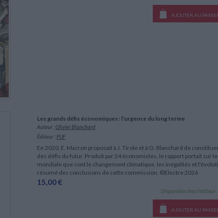
AJOUTER AU PANIE
Les grands défis économiques : l'urgence du long terme
Auteur :
Olivier Blanchard
Éditeur :
PUF
En 2020, E. Macron proposait à J. Tirole et à O. Blanchard de consti
des défis du futur. Produit par 24 économistes, le rapport portait sur l
mondiale que sont le changement climatique, les inégalités et l'évol
résumé des conclusions de cette commission. ©Electre 2026
15,00 €
Disponible chez l'éditeur
AJOUTER AU PANIE