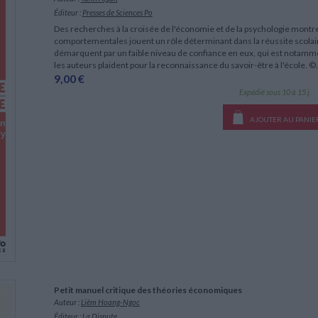
Éditeur :
Presses de Sciences Po
Des recherches à la croisée de l'économie et de la psychologie montr
comportementales jouent un rôle déterminant dans la réussite scolaire
démarquent par un faible niveau de confiance en eux, qui est notamm
les auteurs plaident pour la reconnaissance du savoir-être à l'école. ©.
9,00 €
Expédié sous 10 à 15 j.
AJOUTER AU PANIE
Petit manuel critique des théories économiques
Auteur :
Liêm Hoang-Ngoc
Éditeur :
La Dispute