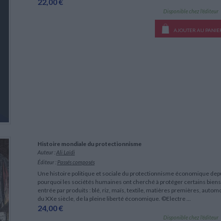
22,00 €
Disponible chez l'éditeur
AJOUTER AU PANIE
Histoire mondiale du protectionnisme
Auteur :
Ali Laïdi
Éditeur :
Passés composés
Une histoire politique et sociale du protectionnisme économique depui
pourquoi les sociétés humaines ont cherché à protéger certains bien
entrée par produits : blé, riz, maïs, textile, matières premières, autom
du XXe siècle, de la pleine liberté économique. ©Electre ...
24,00 €
Disponible chez l'éditeur