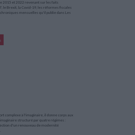
 2015 et 2022 revenant sur les faits
 le Brexit, la Covid-19, les réformes fiscales
 chroniques mensuelles qu'il publie dans Les
R
t complexe à l'imaginaire, il donne corps aux
maginaire structuré par quatre régimes :
rojection d'un renouveau de modernité
.