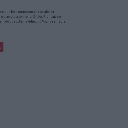
ent que les compétences sociales et
 et professionnelle. Or, les Français se
ent dû au système éducatif. Pour y remédier,
..
R