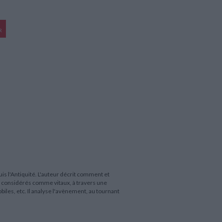
R
s l'Antiquité. L'auteur décrit comment et
s considérés comme vitaux, à travers une
obiles, etc. Il analyse l'avènement, au tournant