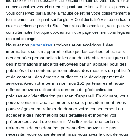
géopolitiques impactées) et
entretenue avec près de 200
analysant la façon dont les
salariés qui envisageaient
missions de défense
une action contre leur
risquent d'être affectées par
employeur. Elle montre
la hausse des températures :
qu'entamer les démarche...
opérations...
23,00 €
25,00 €
Expédié sous 10 à 15 j.
En stock *
*stock limité
Nous et nos
partenaires
stockons et/ou accédons à des
AJOUTER AU PANIER
informations sur un appareil, telles que les cookies, et traitons
AJOUTER AU PANIER
des données personnelles telles que des identifiants uniques et
des informations standards envoyées par un appareil pour des
publicités et du contenu personnalisés, des mesures de publicité
et de contenu, des études d'audience et le développement de
services.
Avec votre permission, nos 162 partenaires et nous-
mêmes pouvons utiliser des données de géolocalisation
précises et d’identification par scan d'appareil. En cliquant, vous
pouvez consentir aux traitements décrits précédemment. Vous
pouvez également refuser de donner votre consentement ou
accéder à des informations plus détaillées et modifier vos
préférences avant de consentir.
Veuillez noter que certains
Bruno Latour ou L'art
d'assembler
traitements de vos données personnelles peuvent ne pas
Éditeur(s) :
Presses de
nécessiter votre consentement, mais vous avez le droit de vous