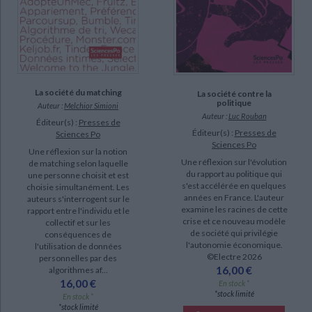
La société du matching
La société contre la
politique
Auteur :
Melchior Simioni
Auteur :
Luc Rouban
Éditeur(s) :
Presses de
Éditeur(s) :
Presses de
Sciences Po
Sciences Po
Une réflexion sur la notion
Une réflexion sur l'évolution
de matching selon laquelle
du rapport au politique qui
une personne choisit et est
s'est accélérée en quelques
choisie simultanément. Les
années en France. L'auteur
auteurs s'interrogent sur le
examine les racines de cette
rapport entre l'individu et le
crise et ce nouveau modèle
collectif et sur les
de société qui privilégie
conséquences de
l'autonomie économique.
l'utilisation de données
©Electre 2026
personnelles par des
16,00 €
algorithmes af...
16,00 €
En stock *
*stock limité
En stock *
*stock limité