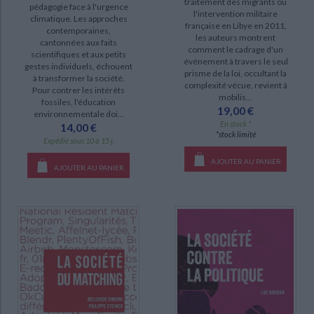
traitement des migrants ou
pédagogie face à l'urgence
l'intervention militaire
climatique. Les approches
française en Libye en 2011,
SÉRIE
contemporaines,
les auteurs montrent
cantonnées aux faits
comment le cadrage d'un
Politiques publiques (4)
scientifiques et aux petits
événement à travers le seul
gestes individuels, échouent
prisme de la loi, occultant la
Politiques de l'anthropocène (3)
à transformer la société.
complexité vécue, revient à
Pour contrer les intérêts
Histoire économique du XXe siècle (2)
mobilis...
fossiles, l'éducation
19,00 €
environnementale doi...
L'Action française : culture, société, politique (1)
En stock *
14,00 €
*stock limité
Pourquoi la philosophie politique ? : petit traité de science politique (1)
Expédié sous 10 à 15 j.
AJOUTER AU PANIER
AJOUTER AU PANIER
DISPONIBILITÉ
epuise (1055)
disponible (805)
a-paraitre (29)
manquant (16)
CHARGEMENT...