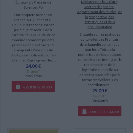
Ministère de la Culture,
Éditeur(s) :
Presses de
secrétariat général,
Sciences Po
département des études, de
Une enquête menée en
la prospective, des
France, au Québec et au
statistiques et de la
Chili sur la reconnaissance
documentation
juridique et sociale de la
Enquête sur les pratiques
parentalité LGBT+. L'autrice
culturelles des Français
examine comment parents,
dans laquelle sont mis au
professionnels et militants
jour les effets de la
s'adaptent à l'absence de
numérisation, les pratiques
droits, se mobilisent pour en
culturelles des immigrés, la
obtenir et s'approprient les ...
recomposition de la
24,00 €
légitimité culturelle ou
En stock *
encore la place prise par la
*stock limité
forme festivalière. Les
contributeurs...
AJOUTER AU PANIER
25,00 €
En stock *
*stock limité
AJOUTER AU PANIER