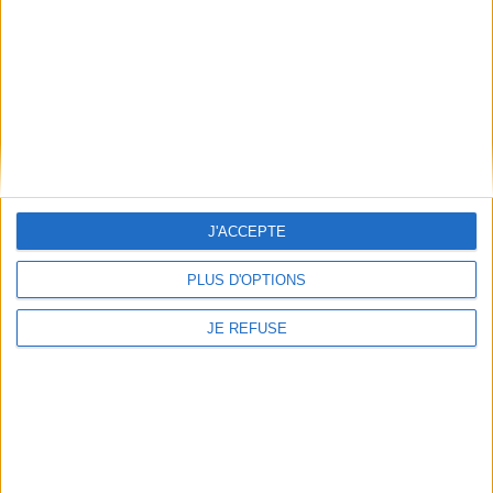
AJOUTER AU PANIER
J'ACCEPTE
PLUS D'OPTIONS
JE REFUSE
Penser la condition animale
: outils critiques
Le télétravail, un mode de
vie
Auteur :
Emilie Dardenne
Auteur :
Laurent Taskin
Éditeur(s) :
Presses de
Sciences Po
Éditeur(s) :
Presses de
Sciences Po