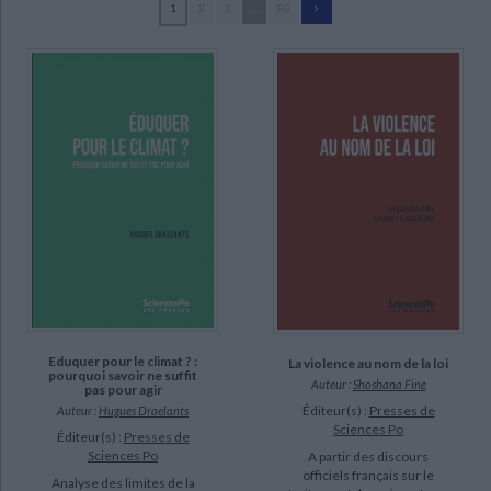
1
2
3
...
80
Ecologie - Environnement
Danse
Religions - Spiritualités
Bibliothèque de la Pléiade
Critique et histoire littéraire
Perrineau, Pascal (18)
Histoire de France
Biographies historiques
Badie, Bertrand (15)
Classiques scolaires
Littérature ancienne et médiévale
Histoire - Généralités
Histoire des pays
Centre international de hautes études agronomiques
Littérature de voyage
Audio - Livres lus
méditerranéennes (14)
Histoire ancienne
Géographie
Littérature en version originale
Humour
Fillieule, Olivier (10)
Culture scientifique
Mayer, Nonna (10)
Rouban, Luc (10)
Tabuteau, Didier (10)
Battistella, Dario (9)
SUPPORT
Eduquer pour le climat ? :
La violence au nom de la loi
pourquoi savoir ne suffit
revue (950)
Auteur :
Shoshana Fine
pas pour agir
livre (771)
Éditeur(s) :
Presses de
Auteur :
Hugues Draelants
Sciences Po
Éditeur(s) :
Presses de
poche (167)
Sciences Po
A partir des discours
officiels français sur le
IAD (17)
Analyse des limites de la