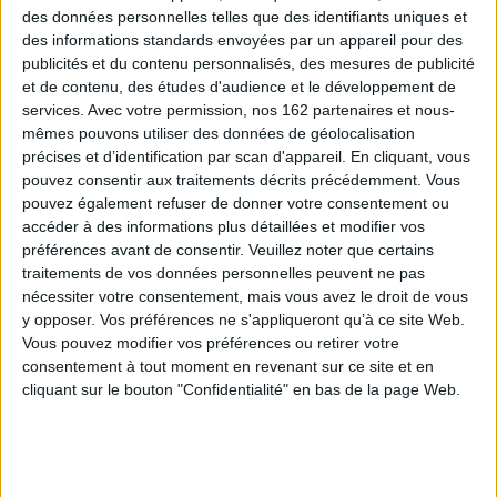
Recueil de huit textes qui appellent à un
des données personnelles telles que des identifiants uniques et
équilibre entre l'homme et la nature dans un
des informations standards envoyées par un appareil pour des
mouvement de libération et de justesse, la
publicités et du contenu personnalisés, des mesures de publicité
nature étant désormais considérée comme
et de contenu, des études d'audience et le développement de
l'étalon pour mesurer les limites de l'homme
qui doit se concentrer sur l'essentiel. ©Electre
services.
Avec votre permission, nos 162 partenaires et nous-
2026
mêmes pouvons utiliser des données de géolocalisation
16,00 €
précises et d’identification par scan d'appareil. En cliquant, vous
Disponible chez l'éditeur
pouvez consentir aux traitements décrits précédemment. Vous
pouvez également refuser de donner votre consentement ou
AJOUTER AU PANIER
accéder à des informations plus détaillées et modifier vos
préférences avant de consentir.
Veuillez noter que certains
traitements de vos données personnelles peuvent ne pas
Libre nature
nécessiter votre consentement, mais vous avez le droit de vous
Auteur :
Elisée Reclus
Éditeur :
Ed. Héros-Limite
y opposer. Vos préférences ne s'appliqueront qu’à ce site Web.
Vous pouvez modifier vos préférences ou retirer votre
Recueil de textes du géographe et penseur
anarchiste sur la nature et le thème précurseur
consentement à tout moment en revenant sur ce site et en
dans l'écologie politique du lien de l'être humain
cliquant sur le bouton "Confidentialité" en bas de la page Web.
avec son milieu naturel. Il évoque notamment
le végétarisme, la religion et la morale, l'habitat
ou la vie animale. ©Electre 2026
16,00 €
En stock *
*stock limité