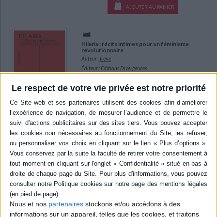
AJOUTER AU PANIER
Hilaria : récits intimes pour un féminisme
révolutionnaire
Auteur :
Irene
Éditeur :
Editions Divergences
Croisant histoires familiales, théories
Le respect de votre vie privée est notre priorité
politiques et faits historiques, l'auteure
démontre en quoi les mouvements féministes
du XXIe siècle doivent davantage prendre
exemple sur le féminisme populaire de
l'époque. ©Electre 2026
14,00 €
En stock *
*stock limité
AJOUTER AU PANIER
Penser et agir à l'échelle du vivant
Auteur :
Wendell Berry
Nous et nos
partenaires
stockons et/ou accédons à des
Éditeur :
Actes Sud
informations sur un appareil, telles que les cookies, et traitons