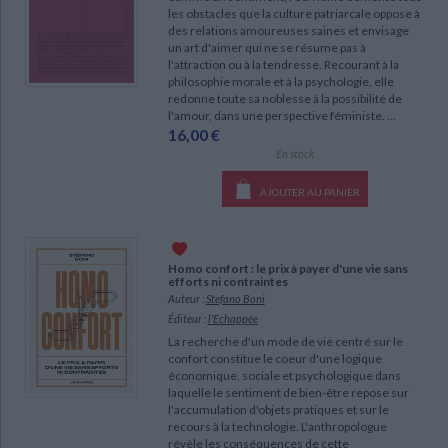
les obstacles que la culture patriarcale oppose à
CHARGEMENT...
des relations amoureuses saines et envisage
un art d'aimer qui ne se résume pas à
l'attraction ou à la tendresse. Recourant à la
philosophie morale et à la psychologie, elle
redonne toute sa noblesse à la possibilité de
l'amour, dans une perspective féministe. ...
16,00 €
En stock
AJOUTER AU PANIER
Homo confort : le prix à payer d'une vie sans
efforts ni contraintes
Auteur :
Stefano Boni
Éditeur :
l'Echappée
La recherche d'un mode de vie centré sur le
confort constitue le coeur d'une logique
économique, sociale et psychologique dans
laquelle le sentiment de bien-être repose sur
l'accumulation d'objets pratiques et sur le
recours à la technologie. L'anthropologue
révèle les conséquences de cette