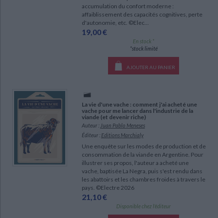
accumulation du confort moderne :
affaiblissement des capacités cognitives, perte
d'autonomie, etc. ©Elec...
19,00 €
En stock *
*stock limité
AJOUTER AU PANIER
La vie d'une vache : comment j'ai acheté une
vache pour me lancer dans l'industrie de la
viande (et devenir riche)
Auteur :
Juan Pablo Meneses
Éditeur :
Editions Marchialy
Une enquête sur les modes de production et de
consommation de la viande en Argentine. Pour
illustrer ses propos, l'auteur a acheté une
vache, baptisée La Negra, puis s'est rendu dans
les abattoirs et les chambres froides à travers le
pays. ©Electre 2026
21,10 €
Disponible chez l'éditeur