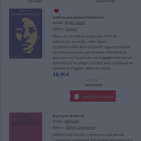
Partager
Ajout Favori
Ecologie - Environnement
Danse
Religions - Spiritualités
Bibliothèque de la Pléiade
Critique et histoire littéraire
Histoire de France
Biographies historiques
Lettres aux jeunes féministes
Classiques scolaires
Littérature ancienne et médiévale
Auteur :
Phyllis Chesler
Histoire - Généralités
Histoire des pays
Éditeur :
Portrait
Littérature de voyage
Audio - Livres lus
Dans ces 22 lettres écrites en 1997 et
Histoire ancienne
Géographie
Littérature en version originale
adressées à son fils, cette figure
Humour
incontournable de la seconde vague féministe
Culture scientifique
raconte aux jeunes générations l'histoire, la
puissance et l'esprit de son engagement tout en
alertant sur les pièges à éviter pour continuer le
combat de l'égalité. ©Electre 2026
18,90 €
En stock *
*stock limité
AJOUTER AU PANIER
A propos d'amour
Auteur :
bell hooks
Éditeur :
Editions Divergences
Définissant l'amour comme un acte et non
comme un sentiment, l'écrivaine démonte tous