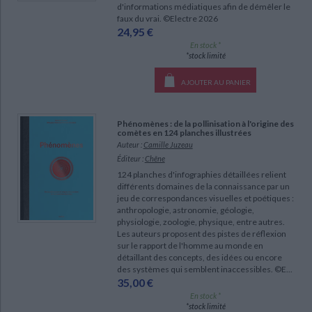
d'informations médiatiques afin de démêler le
faux du vrai. ©Electre 2026
24,95 €
En stock *
*stock limité
AJOUTER AU PANIER
Phénomènes : de la pollinisation à l'origine des
comètes en 124 planches illustrées
Auteur :
Camille Juzeau
Éditeur :
Chêne
124 planches d'infographies détaillées relient
différents domaines de la connaissance par un
jeu de correspondances visuelles et poétiques :
anthropologie, astronomie, géologie,
physiologie, zoologie, physique, entre autres.
Les auteurs proposent des pistes de réflexion
sur le rapport de l'homme au monde en
détaillant des concepts, des idées ou encore
des systèmes qui semblent inaccessibles. ©E...
35,00 €
En stock *
*stock limité