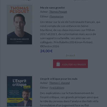
Ecologie - Environnement
Danse
Religions - Spiritualités
Bibliothèque de la Pléiade
Critique et histoire littéraire
Ma vie sans gravité
Histoire de France
Biographies historiques
Auteur :
Thomas Pesquet
Classiques scolaires
Littérature ancienne et médiévale
Éditeur :
Flammarion
Histoire - Généralités
Histoire des pays
Un retour sur la vie de l'astronaute français, qui
Littérature de voyage
Audio - Livres lus
rend compte de son enfance en Seine-
Histoire ancienne
Géographie
Maritime, de ses deux missions sur l'ISS en
Littérature en version originale
Humour
2017 et 2021, de sa formation mais aussi de
Culture scientifique
son rapport à sa famille, ses amis ou ses
collègues. Prix Babelio 2024 (non-fiction).
©Electre 2026
24,00 €
En stock
AJOUTER AU PANIER
L'esprit critique pour les nuls
CHARGEMENT...
Auteur :
Thomas C. Durand
Éditeur :
First Editions
Des explications sur le fonctionnement de
l'esprit critique, ses grands principes ainsi que
le rôle du cerveau dans l'analyse des faits et la
formulation d'un jugement face au flot