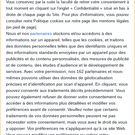
L'océan vu du coeur
Auteur :
Hubert Reeves
Éditeur :
Seuil
Une exploration de l'océan traves le regard de
chercheurs, de pêcheurs, d'experts de la
plongée en profondeur et de citoyens engagés.
Nous et nos
partenaires
stockons et/ou accédons à des
Du Canada à la Colombie en passant par
informations sur un appareil, telles que les cookies, et traitons
l'Arctique, la Polynésie et les Caraïbes, ils
célèbrent la beauté, les aptitudes et les habitats
des données personnelles telles que des identifiants uniques et
de ce milieu tout en incitant à le protéger des
des informations standards envoyées par un appareil pour des
nombreuses menaces dues à l'activité
publicités et du contenu personnalisés, des mesures de publicité
humaine. ©Electre 2026
et de contenu, des études d'audience et le développement de
27,00 €
services.
Avec votre permission, nos 162 partenaires et nous-
Disponible chez l'éditeur
mêmes pouvons utiliser des données de géolocalisation
AJOUTER AU PANIER
précises et d’identification par scan d'appareil. En cliquant, vous
pouvez consentir aux traitements décrits précédemment. Vous
pouvez également refuser de donner votre consentement ou
Destination Orion : voyage à bord du
accéder à des informations plus détaillées et modifier vos
télescope James-Webb
préférences avant de consentir.
Veuillez noter que certains
Auteur :
Olivier Berné
traitements de vos données personnelles peuvent ne pas
Éditeur :
Dunod
nécessiter votre consentement, mais vous avez le droit de vous
La nébuleuse d'Orion est une pouponnière
y opposer. Vos préférences ne s'appliqueront qu’à ce site Web.
d'étoiles où il est possible d'observer des
systèmes stellaires en formation afin de
Vous pouvez modifier vos préférences ou retirer votre