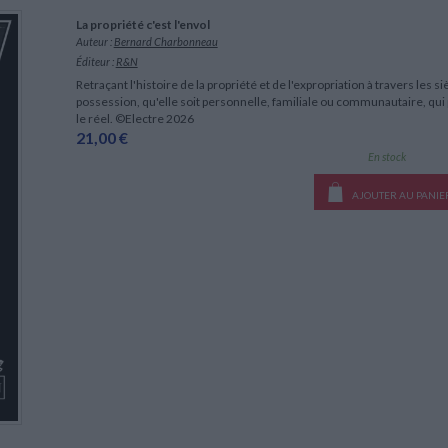
LITTÉRATURE DE VOYAGE
Dictionnaires Français
Histoire moderne
Relations et politiques
La propriété c'est l'envol
internationales
Dictionnaires Bilingues
Récits des voyageurs et des
Histoire contemporaine
Auteur :
Bernard Charbonneau
explorateurs
Sécurité nationale - Défense
Langues universitaires -
BIOGRAPHIES HISTORIQUES
Éditeur :
R&N
Dictionnaires et méthodes
ECOLOGIE - ENVIRONNEMENT
Biographies historiques
Retraçant l'histoire de la propriété et de l'expropriation à travers les s
Méthodes Langues Grand public
possession, qu'elle soit personnelle, familiale ou communautaire, qui p
Ecologie
Français langues étrangères
HISTOIRE - GÉNÉRALITÉS
le réel. ©Electre 2026
21,00 €
Historiographie
En stock
Etudes historiques
Généalogie - Héraldique
AJOUTER AU PANIE
Franc-maçonnerie
CHARGEMENT...