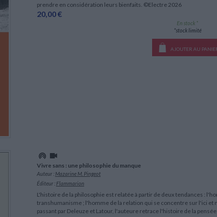
prendre en considération leurs bienfaits. ©Electre 2026
20,00 €
En stock *
*stock limité
AJOUTER AU PANIE
Vivre sans : une philosophie du manque
Auteur :
Mazarine M. Pingeot
Éditeur :
Flammarion
L'histoire de la philosophie est relatée à partir de deux tendances : l
transhumanisme ; l'homme de la relation qui se concentre sur l'ici et 
passant par Deleuze et Latour, l'auteure retrace l'histoire de la pensé