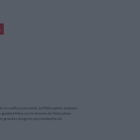
R
le se confie à une amie, la Philosophie, toujours
s guident Mina sur le chemin de l'éducation
es grandes énigmes qui rendent la vie