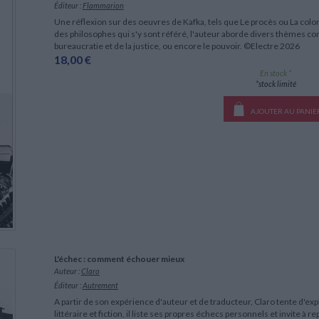
Éditeur :
Flammarion
Une réflexion sur des oeuvres de Kafka, tels que Le procès ou La colon
des philosophes qui s'y sont référé, l'auteur aborde divers thèmes com
bureaucratie et de la justice, ou encore le pouvoir. ©Electre 2026
18,00 €
En stock *
*stock limité
AJOUTER AU PANIE
L'échec : comment échouer mieux
Auteur :
Claro
Éditeur :
Autrement
A partir de son expérience d'auteur et de traducteur, Claro tente d'expli
littéraire et fiction, il liste ses propres échecs personnels et invite à r