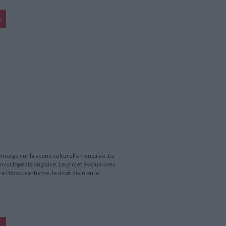
R
erge sur la scène culturelle française. Le
encyclopédie anglaise. Le projet évolue avec
e l'obscurantisme, le droit divin ou le