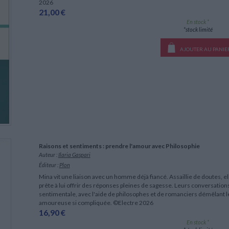
2026
21,00 €
En stock *
*stock limité
AJOUTER AU PANIE
Raisons et sentiments : prendre l'amour avec Philosophie
Auteur :
Ilaria Gaspari
Éditeur :
Plon
Mina vit une liaison avec un homme déjà fiancé. Assaillie de doutes, el
prête à lui offrir des réponses pleines de sagesse. Leurs conversation
sentimentale, avec l'aide de philosophes et de romanciers démêlant l
amoureuse si compliquée. ©Electre 2026
16,90 €
En stock *