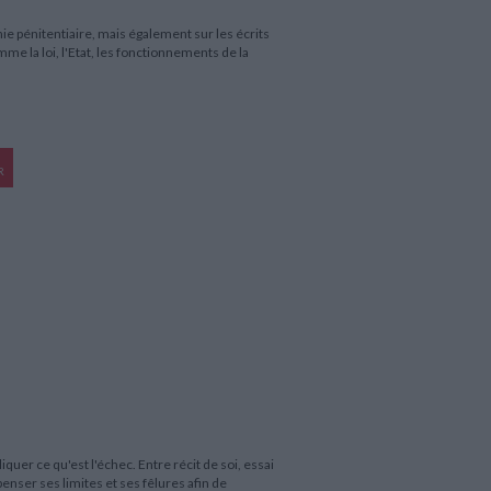
ie pénitentiaire, mais également sur les écrits
me la loi, l'Etat, les fonctionnements de la
R
quer ce qu'est l'échec. Entre récit de soi, essai
epenser ses limites et ses fêlures afin de