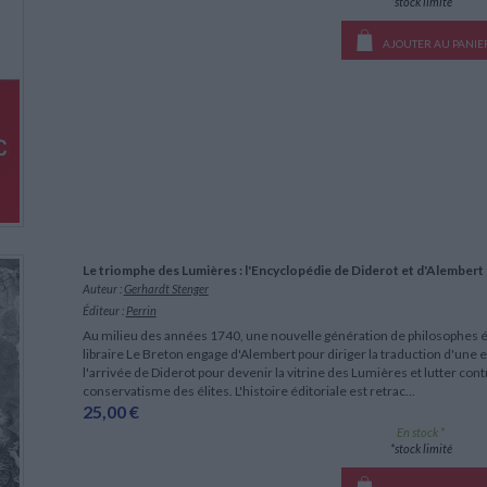
*stock limité
AJOUTER AU PANIE
Le triomphe des Lumières : l'Encyclopédie de Diderot et d'Alembert
Auteur :
Gerhardt Stenger
Éditeur :
Perrin
Au milieu des années 1740, une nouvelle génération de philosophes ém
libraire Le Breton engage d'Alembert pour diriger la traduction d'une 
l'arrivée de Diderot pour devenir la vitrine des Lumières et lutter contr
conservatisme des élites. L'histoire éditoriale est retrac...
25,00 €
En stock *
*stock limité