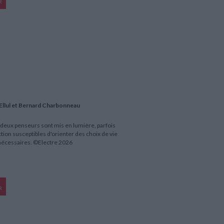
R
 Ellul et Bernard Charbonneau
deux penseurs sont mis en lumière, parfois
ction susceptibles d'orienter des choix de vie
nécessaires. ©Electre 2026
R