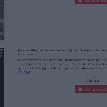
AJOUTER AU PANIE
Face aux défis écologiques et technologiques : l'éthique de Jacques
Éditeur :
R&N
Les engagements et les propositions d'ordre proprement éthique des 
appuyés par des témoignages. Ils offrent des pistes de réflexion et d'a
que les défis écologiques et technologiques contemporains rendent 
23,00 €
En stock *
*stock limité
AJOUTER AU PANIE