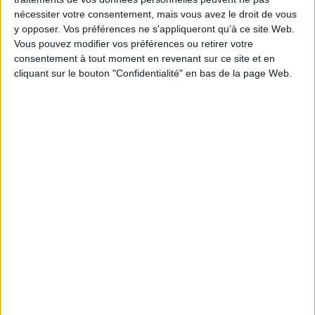
Des informations pour comprendre les
nécessiter votre consentement, mais vous avez le droit de vous
origines, le fonctionnement et l'évolution de la
y opposer. Vos préférences ne s'appliqueront qu’à ce site Web.
monnaie sur un ton décalé et vulgarisateur.
Vous pouvez modifier vos préférences ou retirer votre
Avec quatre podcasts. ©Electre 2026
consentement à tout moment en revenant sur ce site et en
15,90 €
cliquant sur le bouton "Confidentialité" en bas de la page Web.
Disponible chez l'éditeur
AJOUTER AU PANIER
Turbulences dans l'économie mondiale :
transition énergétique, bouleversement
démographiques, raréfaction des ressources
Auteur :
Laetitia Baldeschi
Éditeur :
De Boeck supérieur
La scène économique mondiale est agitée en
raison de la raréfaction des ressources, de
l'augmentation du prix des matières premières
et de la contestation de certains dogmes
capitalistes comme l'austérité budgétaire, le
rapport entre employés et employeurs ou
l'indépendance des banques centrales. Cette
situation conduit à une instabilité économique
qui est ici analysée. ©Electre 2026
19,90 €