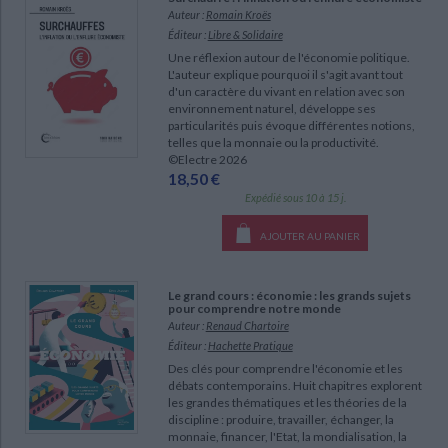
Ecologie - Environnement
Danse
Religions - Spiritualités
Auteur :
Romain Kroës
Bibliothèque de la Pléiade
Critique et histoire littéraire
Éditeur :
Libre & Solidaire
Histoire de France
Biographies historiques
Une réflexion autour de l'économie politique.
Classiques scolaires
Littérature ancienne et médiévale
L'auteur explique pourquoi il s'agit avant tout
Histoire - Généralités
Histoire des pays
d'un caractère du vivant en relation avec son
Littérature de voyage
Audio - Livres lus
environnement naturel, développe ses
Histoire ancienne
Géographie
particularités puis évoque différentes notions,
Littérature en version originale
Humour
telles que la monnaie ou la productivité.
Culture scientifique
©Electre 2026
18,50 €
Expédié sous 10 à 15 j.
AJOUTER AU PANIER
Le grand cours : économie : les grands sujets
pour comprendre notre monde
Auteur :
Renaud Chartoire
Éditeur :
Hachette Pratique
CHARGEMENT...
Des clés pour comprendre l'économie et les
débats contemporains. Huit chapitres explorent
les grandes thématiques et les théories de la
discipline : produire, travailler, échanger, la
monnaie, financer, l'Etat, la mondialisation, la