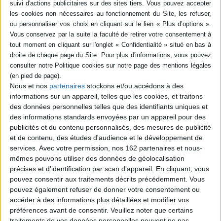
AJOUTER AU PANIER
La France de l'à-peu-près
Auteur :
Nicolas Bouzou
Éditeur :
Editions de l'Observatoire
Après avoir dénoncé le nivellement par le bas
de la société française, la bureaucratie et la peur
Nous et nos
partenaires
stockons et/ou accédons à des
du risque, l'auteur propose des solutions pour
informations sur un appareil, telles que les cookies, et traitons
atteindre l'excellence, que ce soit sur le plan
des données personnelles telles que des identifiants uniques et
économique, écologique ou sanitaire. Il prône
des informations standards envoyées par un appareil pour des
également la mise en place d'un système
éducatif plus exigeant. ©Electre 2026
publicités et du contenu personnalisés, des mesures de publicité
18,00 €
et de contenu, des études d'audience et le développement de
Disponible chez l'éditeur
services.
Avec votre permission, nos 162 partenaires et nous-
mêmes pouvons utiliser des données de géolocalisation
AJOUTER AU PANIER
précises et d’identification par scan d'appareil. En cliquant, vous
pouvez consentir aux traitements décrits précédemment. Vous
pouvez également refuser de donner votre consentement ou
Comprendre la monnaie avec Captain
Economics
accéder à des informations plus détaillées et modifier vos
Auteur :
Thomas Renault
préférences avant de consentir.
Veuillez noter que certains
Éditeur :
De Boeck supérieur
traitements de vos données personnelles peuvent ne pas