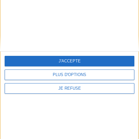
J'ACCEPTE
PLUS D'OPTIONS
Événements Partenaires
JE REFUSE
Roméo et Juliette
Musique
Bordeaux
Opéra
Du 07/03/2020 au 15/03/2020
Opéra National de Bordeaux
Opéra en 5 actes créé au Théâtre Lyrique à Paris, le 27 avril 1867 Musique de
Charles Gounod Li...