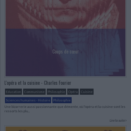
Ecologie - Environnement
Danse
Religions - Spiritualités
Bibliothèque de la Pléiade
Critique et histoire littéraire
Histoire de France
Biographies historiques
Classiques scolaires
Littérature ancienne et médiévale
Histoire - Généralités
Histoire des pays
Littérature de voyage
Audio - Livres lus
Histoire ancienne
Géographie
Littérature en version originale
Humour
Culture scientifique
Coups de cœur
L'opéra et la cuisine - Charles Fourier
Education
Communisme
Philosophie
Opéra
Cuisine
Sciences humaines - Histoire
Philosophie
Une bizarrerie aussi passionnante que démente, où l'opéra et la cuisine sont les
ressorts les plu...
Lire la suite