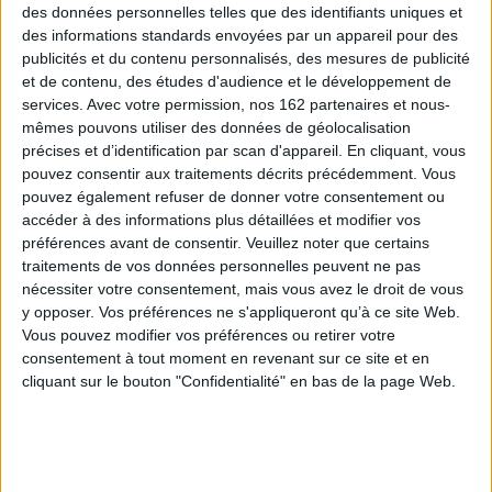
des données personnelles telles que des identifiants uniques et
Coups de cœur
des informations standards envoyées par un appareil pour des
publicités et du contenu personnalisés, des mesures de publicité
et de contenu, des études d'audience et le développement de
services.
Avec votre permission, nos 162 partenaires et nous-
mêmes pouvons utiliser des données de géolocalisation
Entre Opéra et Droit
précises et d’identification par scan d'appareil. En cliquant, vous
Justice
Opéra
Musique
Droit
Musique classique
Economie - Droit
pouvez consentir aux traitements décrits précédemment. Vous
pouvez également refuser de donner votre consentement ou
Droit
accéder à des informations plus détaillées et modifier vos
La rencontre du monde Lyrique et du monde Juridique
préférences avant de consentir.
Veuillez noter que certains
Lire la suite
traitements de vos données personnelles peuvent ne pas
nécessiter votre consentement, mais vous avez le droit de vous
y opposer. Vos préférences ne s'appliqueront qu’à ce site Web.
Vous pouvez modifier vos préférences ou retirer votre
consentement à tout moment en revenant sur ce site et en
cliquant sur le bouton "Confidentialité" en bas de la page Web.