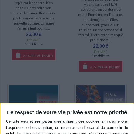
l'épie par la fenêtre, bien
vivant dans des HLM
résolu à défendre son
construits en bordure de
espace de tranquillité et à ne
mer à Piombino en Toscane.
pas tisser de liens avec sa
Les deux jeunes filles
nouvelle voisine. La jeune
supportent, grâce à leur
femme finit pourta...
relation, un contexte social
23,00 €
et familial étouffant, marqué
En stock *
par le chôm...
*stock limité
22,00 €
En stock *
AJOUTER AU PANIER
*stock limité
AJOUTER AU PANIER
Le respect de votre vie privée est notre priorité