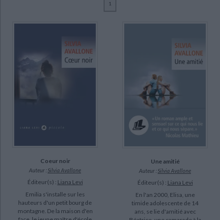
1
Ecologie - Environnement
Danse
Religions - Spiritualités
Bibliothèque de la Pléiade
Critique et histoire littéraire
Avallone, Silvia (18)
Histoire de France
Biographies historiques
Brun, Françoise (16)
Classiques scolaires
Littérature ancienne et médiévale
Histoire - Généralités
Histoire des pays
Avallone, Silvia (1984-....) (3)
Littérature de voyage
Audio - Livres lus
Chapuis, Lise (2)
Histoire ancienne
Géographie
Littérature en version originale
Humour
Culture scientifique
SUPPORT
poche (12)
livre (9)
SÉRIE
Coeur noir
Une amitié
DISPONIBILITÉ
Auteur :
Silvia Avallone
Auteur :
Silvia Avallone
Éditeur(s) :
Liana Levi
Éditeur(s) :
Liana Levi
disponible (14)
Emilia s'installe sur les
En l'an 2000, Elisa, une
hauteurs d'un petit bourg de
timide adolescente de 14
epuise (7)
montagne. De la maison d'en
ans, se lie d'amitié avec
face, le jeune maître d'école
Béatrice, une camarade à la