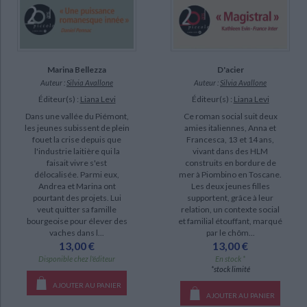
Marina Bellezza
D'acier
Auteur :
Silvia Avallone
Auteur :
Silvia Avallone
Éditeur(s) :
Liana Levi
Éditeur(s) :
Liana Levi
Dans une vallée du Piémont,
Ce roman social suit deux
les jeunes subissent de plein
amies italiennes, Anna et
fouet la crise depuis que
Francesca, 13 et 14 ans,
l'industrie laitière qui la
vivant dans des HLM
faisait vivre s'est
construits en bordure de
délocalisée. Parmi eux,
mer à Piombino en Toscane.
Andrea et Marina ont
Les deux jeunes filles
pourtant des projets. Lui
supportent, grâce à leur
veut quitter sa famille
relation, un contexte social
bourgeoise pour élever des
et familial étouffant, marqué
vaches dans l...
par le chôm...
13,00 €
13,00 €
Disponible chez l'éditeur
En stock *
*stock limité
AJOUTER AU PANIER
AJOUTER AU PANIER