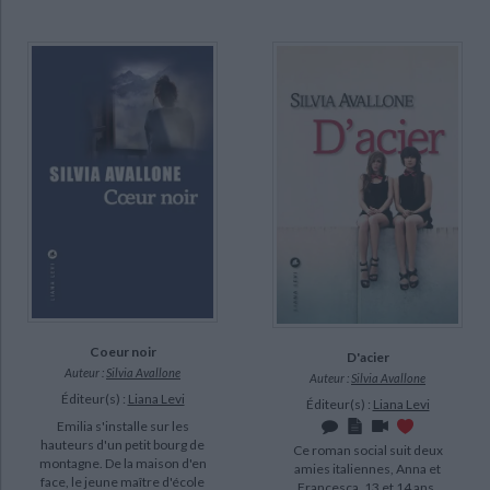
Coeur noir
D'acier
Auteur :
Silvia Avallone
Auteur :
Silvia Avallone
Éditeur(s) :
Liana Levi
Éditeur(s) :
Liana Levi
Emilia s'installe sur les
hauteurs d'un petit bourg de
Ce roman social suit deux
montagne. De la maison d'en
amies italiennes, Anna et
face, le jeune maître d'école
Francesca, 13 et 14 ans,