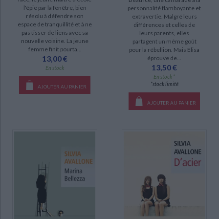
l'épie par la fenêtre, bien
personnalité flamboyante et
résolu à défendre son
extravertie. Malgré leurs
espace de tranquillité et à ne
différences et celles de
pas tisser de liens avec sa
leurs parents, elles
nouvelle voisine. La jeune
partagent un même goût
femme finit pourta...
pour la rébellion. Mais Elisa
13,00 €
éprouve de...
13,50 €
En stock
En stock *
*stock limité
AJOUTER AU PANIER
AJOUTER AU PANIER
CHARGEMENT...