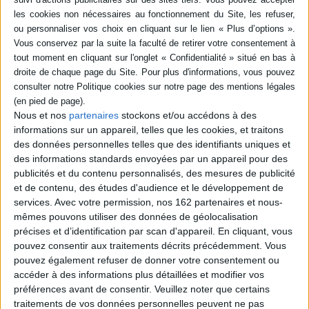
La vie parfaite
Le lynx
Auteur :
Silvia Avallone
Auteur :
Silvia Avallone
Éditeur(s) :
Liana Levi
Éditeur(s) :
Liana Levi
Nous et nos
partenaires
stockons et/ou accédons à des
Piero trouve dans le vol une
informations sur un appareil, telles que les cookies, et traitons
Adele, 18 ans, habite le
échappatoire à sa morne vie
des données personnelles telles que des identifiants uniques et
quartier défavorisé de
de couple et à son passé
des informations standards envoyées par un appareil pour des
Labriola. Elle est enceinte
douloureux. Une nuit, alors
publicités et du contenu personnalisés, des mesures de publicité
d'un enfant dont le père est
qu'il s'apprête à braquer un
en prison et qu'elle souhaite
restaurant, il rencontre un
et de contenu, des études d'audience et le développement de
abandonner. A quelques
adolescent égaré. Sa beauté
services.
Avec votre permission, nos 162 partenaires et nous-
kilomètres, dans le centre
et son caractère assuré le
mêmes pouvons utiliser des données de géolocalisation
de Bologne, Dora est
subjuguent. Piero lui
précises et d’identification par scan d'appareil. En cliquant, vous
obsédée par son désir de
propose de le suivre. ©...
maternité contrarié.
5,00 €
pouvez consentir aux traitements décrits précédemment. Vous
©Electre 2026
Disponible chez l'éditeur
pouvez également refuser de donner votre consentement ou
13,00 €
accéder à des informations plus détaillées et modifier vos
Indisponible
AJOUTER AU PANIER
préférences avant de consentir.
Veuillez noter que certains
traitements de vos données personnelles peuvent ne pas