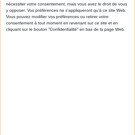
nécessiter votre consentement, mais vous avez le droit de vous
y opposer. Vos préférences ne s'appliqueront qu’à ce site Web.
Vous pouvez modifier vos préférences ou retirer votre
consentement à tout moment en revenant sur ce site et en
cliquant sur le bouton "Confidentialité" en bas de la page Web.
Une amitié
D'acier
Auteur :
Silvia Avallone
Auteur :
Silvia Avallone
Éditeur(s) :
Liana Levi
Éditeur(s) :
Liana Levi
En l'an 2000, Elisa, une
timide adolescente de 14
Ce roman social suit deux
ans, se lie d'amitié avec
amies italiennes, Anna et
Béatrice, une camarade à la
Francesca, 13 et 14 ans,
personnalité flamboyante et
vivant dans des HLM