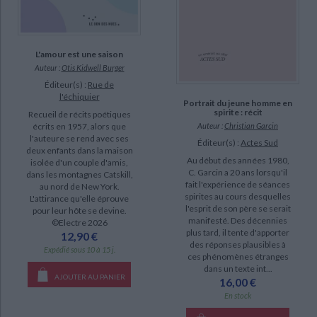
L'amour est une saison
Auteur :
Otis Kidwell Burger
Éditeur(s) :
Rue de
l'échiquier
Portrait du jeune homme en
spirite : récit
Recueil de récits poétiques
Auteur :
Christian Garcin
écrits en 1957, alors que
l'auteure se rend avec ses
Éditeur(s) :
Actes Sud
deux enfants dans la maison
Au début des années 1980,
isolée d'un couple d'amis,
C. Garcin a 20 ans lorsqu'il
dans les montagnes Catskill,
fait l'expérience de séances
au nord de New York.
spirites au cours desquelles
L'attirance qu'elle éprouve
l'esprit de son père se serait
pour leur hôte se devine.
manifesté. Des décennies
©Electre 2026
plus tard, il tente d'apporter
12,90 €
des réponses plausibles à
Expédié sous 10 à 15 j.
ces phénomènes étranges
dans un texte int...
AJOUTER AU PANIER
16,00 €
En stock