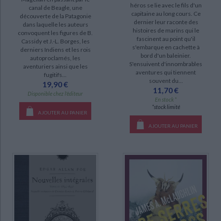
héros se lie avec le fils d'un
canal de Beagle, une
capitaine au long cours. Ce
découverte de la Patagonie
dernier leur raconte des
dans laquelle les auteurs
histoires de marins qui le
convoquent les figures de B.
fascinent au point qu'il
Cassidy et J.-L. Borges, les
s'embarque en cachette à
derniers Indiens et les rois
bord d'un baleinier.
autoproclamés, les
S'ensuivent d'innombrables
aventuriers ainsi que les
aventures qui tiennent
fugitifs...
souvent du...
19,90 €
11,70 €
Disponible chez l'éditeur
En stock *
*stock limité
AJOUTER AU PANIER
AJOUTER AU PANIER