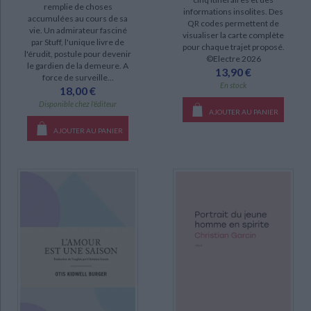
remplie de choses
informations insolites. Des
SÉRIE
accumulées au cours de sa
QR codes permettent de
vie. Un admirateur fasciné
visualiser la carte complète
Intégrale des nouvelles (3)
par Stuff, l'unique livre de
pour chaque trajet proposé.
l'érudit, postule pour devenir
©Electre 2026
Nouvelles intégrales (3)
le gardien de la demeure. A
13,90 €
force de surveille...
Marseille(s) (1)
En stock
18,00 €
Disponible chez l'éditeur
AJOUTER AU PANIER
DISPONIBILITÉ
AJOUTER AU PANIER
disponible (103)
epuise (17)
a-paraitre (1)
manquant (1)
CHARGEMENT...