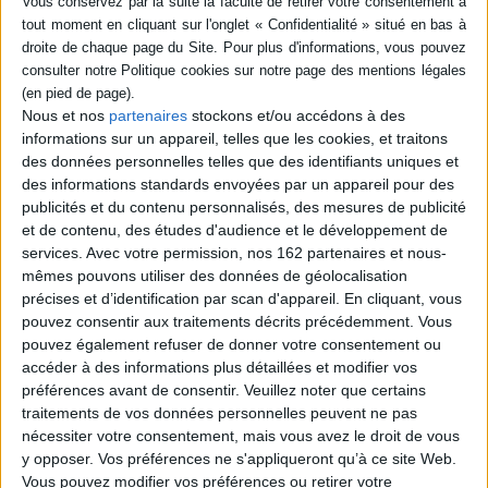
*stock limité
AJOUTER AU PANIER
AJOUTER AU PANIER
Nous et nos
partenaires
stockons et/ou accédons à des
informations sur un appareil, telles que les cookies, et traitons
des données personnelles telles que des identifiants uniques et
des informations standards envoyées par un appareil pour des
publicités et du contenu personnalisés, des mesures de publicité
et de contenu, des études d'audience et le développement de
services.
Avec votre permission, nos 162 partenaires et nous-
mêmes pouvons utiliser des données de géolocalisation
précises et d’identification par scan d'appareil. En cliquant, vous
pouvez consentir aux traitements décrits précédemment. Vous
pouvez également refuser de donner votre consentement ou
accéder à des informations plus détaillées et modifier vos
préférences avant de consentir.
Veuillez noter que certains
traitements de vos données personnelles peuvent ne pas
Intégrale des nouvelles.
Du nouveau sous le soleil
nécessiter votre consentement, mais vous avez le droit de vous
Vol. 3. La lettre dérobée : et
autres nouvelles
Auteur :
Alexandra Kleeman
y opposer. Vos préférences ne s'appliqueront qu’à ce site Web.
Auteur :
Edgar Allan Poe
Éditeur(s) :
Rue de
Vous pouvez modifier vos préférences ou retirer votre