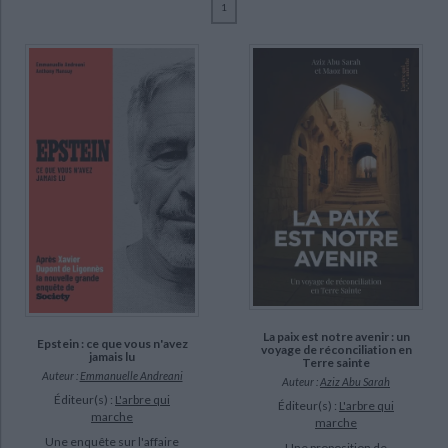
1
Ecologie - Environnement
Danse
Religions - Spiritualités
Bibliothèque de la Pléiade
Critique et histoire littéraire
Guillot, Bertrand (3)
Histoire de France
Biographies historiques
Caillat, Lise (2)
Classiques scolaires
Littérature ancienne et médiévale
Histoire - Généralités
Histoire des pays
Jan, Guillaume (2)
Littérature de voyage
Audio - Livres lus
Abu Sarah, Aziz (1)
Histoire ancienne
Géographie
Littérature en version originale
Humour
Andreani, Emmanuelle (1)
Culture scientifique
Babinet, Gilles (1)
Beaune, François (1)
Berners-Lee, Mike (1)
SUPPORT
livre (24)
La paix est notre avenir : un
Epstein : ce que vous n'avez
voyage de réconciliation en
jamais lu
Terre sainte
Auteur :
Emmanuelle Andreani
SÉRIE
Auteur :
Aziz Abu Sarah
Éditeur(s) :
L'arbre qui
Éditeur(s) :
L'arbre qui
marche
marche
DISPONIBILITÉ
Une enquête sur l'affaire
Une proposition de