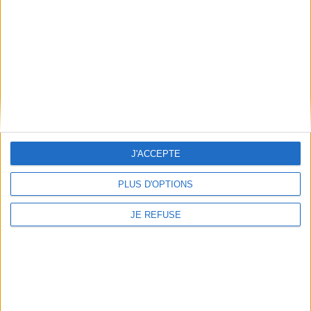
CHARGEMENT...
CHARGEMENT...
J'ACCEPTE
PLUS D'OPTIONS
JE REFUSE
New York contre New York
Bruxelles
Auteur :
Catherine Lacey
Auteur :
Daphné Tamage
Éditeur(s) :
L'arbre qui
Éditeur(s) :
L'arbre qui
marche
marche
Un guide touristique sous
Une découverte de cette
forme de roman pour