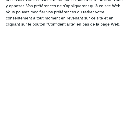
marche
marche
y opposer. Vos préférences ne s'appliqueront qu’à ce site Web.
Une découverte de cette
Vous pouvez modifier vos préférences ou retirer votre
ville européenne à travers
Une découverte de Turin à
consentement à tout moment en revenant sur ce site et en
un récit, cinq itinéraires et
travers un récit, cinq
cliquant sur le bouton "Confidentialité" en bas de la page Web.
des informations insolites.
itinéraires et des
L'écrivaine, qui a grandi à
informations insolites.
Rome en passant sa
L'écrivain, qui y vit, montre
jeunesse à en explorer les
en quoi la ville est une
lieux interdits, dévoile les
créature qui respire, qui
secrets de la cité italienne.
digère, qui palpite. Depuis
©Electre 2026
qu'elle a perdu sa colonne
13,90 €
vertébrale industrielle, elle
est un ex...
13,90 €
CHARGEMENT...
CHARGEMENT...