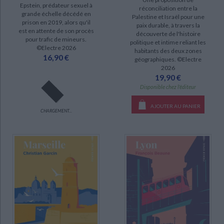
Epstein, prédateur sexuel à
réconciliation entre la
disponible (22)
grande échelle décédé en
Palestine et Israël pour une
prison en 2019, alors qu'il
paix durable, à travers la
a-paraitre (2)
est en attente de son procès
découverte de l'histoire
pour trafic de mineurs.
politique et intime reliant les
©Electre 2026
habitants des deux zones
16,90 €
géographiques. ©Electre
2026
19,90 €
Disponible chez l'éditeur
AJOUTER AU PANIER
CHARGEMENT...
CHARGEMENT...