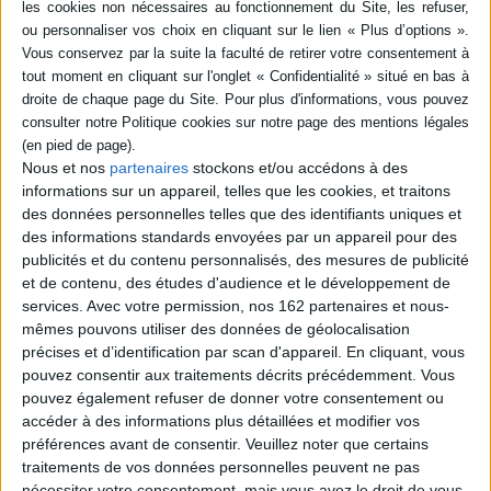
CHARGEMENT...
CHARGEMENT...
Nous et nos
partenaires
stockons et/ou accédons à des
informations sur un appareil, telles que les cookies, et traitons
des données personnelles telles que des identifiants uniques et
des informations standards envoyées par un appareil pour des
publicités et du contenu personnalisés, des mesures de publicité
et de contenu, des études d'audience et le développement de
services.
Avec votre permission, nos 162 partenaires et nous-
mêmes pouvons utiliser des données de géolocalisation
précises et d’identification par scan d'appareil. En cliquant, vous
pouvez consentir aux traitements décrits précédemment. Vous
pouvez également refuser de donner votre consentement ou
accéder à des informations plus détaillées et modifier vos
Rome
Turin
préférences avant de consentir.
Veuillez noter que certains
Auteur :
Eleonora Marangoni
Auteur :
Alessandro Mari
traitements de vos données personnelles peuvent ne pas
Éditeur(s) :
L'arbre qui
Éditeur(s) :
L'arbre qui
nécessiter votre consentement, mais vous avez le droit de vous