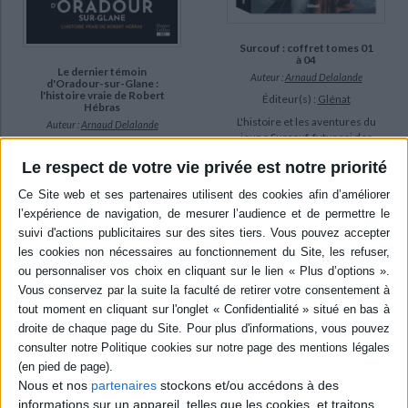
Surcouf : coffret tomes 01
à 04
Le dernier témoin
Auteur :
Arnaud Delalande
d'Oradour-sur-Glane :
l'histoire vraie de Robert
Éditeur(s) :
Glénat
Hébras
L'histoire et les aventures du
Auteur :
Arnaud Delalande
jeune Surcouf, futur roi des
Éditeur(s) :
HarperCollins
corsaires. Ce coffret
Le respect de votre vie privée est notre priorité
regroupe l'intégralité des
Le 10 juin 1944, la division SS
tomes de la série Surcouf.
Das Reich massacre les 643
©Electre 2026
habitants d'Oradour-sur-
58,00 €
Glane, un petit village près
de Limoges. R. Hébras, 19
Indisponible
ans, fait partie des six
rescapés de cette tuerie.
Avec un dossier
documentaire. Prix Les
Galons de la BD 2025
(catégorie jeuness...
21,90 €
En stock *
*stock limité
Nous et nos
partenaires
stockons et/ou accédons à des
informations sur un appareil, telles que les cookies, et traitons
AJOUTER AU PANIER