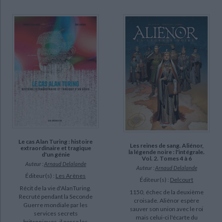
Le cas Alan Turing : histoire
Les reines de sang. Aliénor,
extraordinaire et tragique
la légende noire : l'intégrale.
d'un génie
Vol. 2. Tomes 4 à 6
Auteur :
Arnaud Delalande
Auteur :
Arnaud Delalande
Éditeur(s) :
Les Arènes
Éditeur(s) :
Delcourt
Récit de la vie d'AlanTuring.
1150, échec de la deuxième
Recruté pendant la Seconde
croisade. Aliénor espère
Guerre mondiale par les
sauver son union avec le roi
services secrets
mais celui-ci l'écarte du
britanniques, il perce les