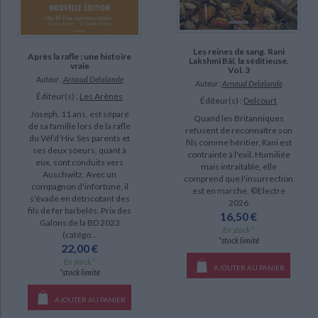
a-paraitre (3)
Les reines de sang. Rani
Après la rafle : une histoire
Lakshmî Bâî, la séditieuse.
vraie
Vol. 3
Auteur :
Arnaud Delalande
Auteur :
Arnaud Delalande
Éditeur(s) :
Les Arènes
Éditeur(s) :
Delcourt
Joseph, 11 ans, est séparé
Quand les Britanniques
de sa famille lors de la rafle
refusent de reconnaître son
du Vél’d’Hiv. Ses parents et
fils comme héritier, Rani est
ses deux soeurs, quant à
contrainte à l'exil. Humiliée
eux, sont conduits vers
mais intraitable, elle
Auschwitz. Avec un
comprend que l'insurrection
compagnon d'infortune, il
est en marche. ©Electre
s'évade en détricotant des
2026
fils de fer barbelés. Prix des
16,50 €
Galons de la BD 2023
En stock *
(catégo...
*stock limité
22,00 €
En stock *
AJOUTER AU PANIER
*stock limité
AJOUTER AU PANIER