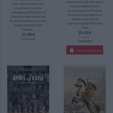
événements clés tels que la
eux, sont conduits vers
mission Apollo XI et les
Auschwitz. Avec un
premiers pas de l'homme
SÉRIE
compagnon d'infortune, il
sur la Lune, le programme
s'évade en détricotant des
Ariane ou encore le
fils de fer barbelés. Prix des
Les reines de sang (15)
tourisme spatial. ©Electre
Galons de la BD 2023
2026
Surcouf (10)
(catégo...
25,00 €
21,00 €
Le dernier cathare (7)
En stock *
Indisponible
*stock limité
Le chevalier d'Eon (3)
AJOUTER AU PANIER
Les trois mousquetaires (3)
Cagliostro (2)
Codex Sinaïticus (2)
La jeunesse de Staline (2)
DISPONIBILITÉ
CHARGEMENT...
disponible (59)
epuise (38)
manquant (5)