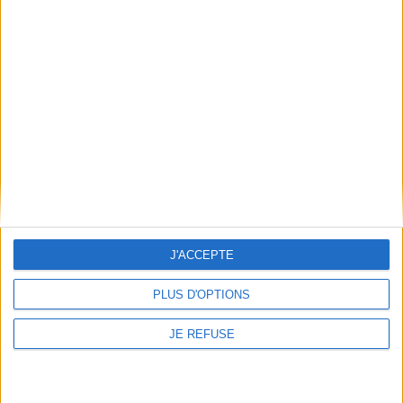
AJOUTER AU PANIER
J'ACCEPTE
PLUS D'OPTIONS
Arnaud Beltrame : le don et
l'engagement
Auteur :
Arnaud Delalande
JE REFUSE
Contes de Normandie
Auteur :
Arnaud Delalande
Éditeur(s) :
Plein Vent
Éditeur(s) :
Grasset
Le parcours du lieutenant-
colonel A. Beltrame (1973-
Recueil de légendes et de