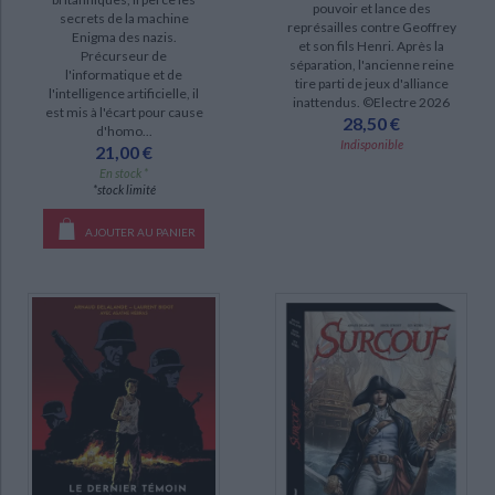
pouvoir et lance des
secrets de la machine
représailles contre Geoffrey
Enigma des nazis.
et son fils Henri. Après la
Précurseur de
séparation, l'ancienne reine
l'informatique et de
tire parti de jeux d'alliance
l'intelligence artificielle, il
inattendus. ©Electre 2026
est mis à l'écart pour cause
28,50 €
d'homo...
Indisponible
21,00 €
En stock *
*stock limité
AJOUTER AU PANIER