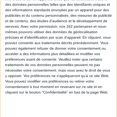
des données personnelles telles que des identifiants uniques et
des informations standards envoyées par un appareil pour des
publicités et du contenu personnalisés, des mesures de publicité
et de contenu, des études d'audience et le développement de
services.
Avec votre permission, nos 162 partenaires et nous-
mêmes pouvons utiliser des données de géolocalisation
précises et d’identification par scan d'appareil. En cliquant, vous
pouvez consentir aux traitements décrits précédemment. Vous
pouvez également refuser de donner votre consentement ou
accéder à des informations plus détaillées et modifier vos
préférences avant de consentir.
Veuillez noter que certains
traitements de vos données personnelles peuvent ne pas
nécessiter votre consentement, mais vous avez le droit de vous
y opposer. Vos préférences ne s'appliqueront qu’à ce site Web.
Vous pouvez modifier vos préférences ou retirer votre
Les reines de sang. Rani
Les reines de sang. Aliénor,
consentement à tout moment en revenant sur ce site et en
Lakshmî Bâî, la séditieuse.
la légende noire : l'intégrale.
Vol. 2
Vol. 1. Tomes 1 à 3
cliquant sur le bouton "Confidentialité" en bas de la page Web.
Auteur :
Arnaud Delalande
Auteur :
Arnaud Delalande
Éditeur(s) :
Delcourt
Éditeur(s) :
Delcourt
Rani trouve refuge dans les
En 1137, Aliénor, duchesse
paradis artificiels alors que
d'Aquitaine, devient reine de
les tensions entre colons et
France à l'âge de 15 ans.