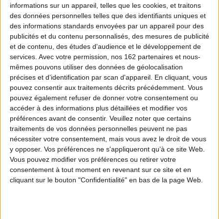
de l'arbitraire en
merveilles : les objets des
informations sur un appareil, telles que les cookies, et traitons
démocratie
églises au Moyen Age
des données personnelles telles que des identifiants uniques et
Auteur :
Vincent Azoulay
Auteur :
Philippe Cordez
des informations standards envoyées par un appareil pour des
Éditeur(s) :
EHESS
Éditeur(s) :
EHESS
publicités et du contenu personnalisés, des mesures de publicité
Les objets d'église n'ont pas
et de contenu, des études d'audience et le développement de
Une analyse de la procédure
toujours été considérés
services.
Avec votre permission, nos 162 partenaires et nous-
de l'ostracisme dans la
comme des pièces relevant
démocratie athénienne du
du domaine de l'art, ils ne
mêmes pouvons utiliser des données de géolocalisation
Ve siècle av. J.-C., consistant
sont devenus des objets
précises et d’identification par scan d'appareil. En cliquant, vous
à l'exil d'un citoyen puissant
d'histoire et de musée
pouvez consentir aux traitements décrits précédemment. Vous
pour dix ans, afin de prévenir
qu'aux XIXe et XXe siècles.
pouvez également refuser de donner votre consentement ou
le retour de la tyrannie dans
L'ouvrage retrace histoire de
la cité. L'auteur retrace
la notion de trésor, décrypte
accéder à des informations plus détaillées et modifier vos
l'histoire de cette institution,
la fonction mémorielle d...
préférences avant de consentir.
Veuillez noter que certains
qui ren...
29,50 €
traitements de vos données personnelles peuvent ne pas
27,00 €
Expédié sous 10 à 15 j.
nécessiter votre consentement, mais vous avez le droit de vous
En stock
y opposer. Vos préférences ne s'appliqueront qu’à ce site Web.
AJOUTER AU PANIER
Vous pouvez modifier vos préférences ou retirer votre
AJOUTER AU PANIER
consentement à tout moment en revenant sur ce site et en
cliquant sur le bouton "Confidentialité" en bas de la page Web.