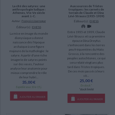
La cité des satyres : une
Aux sources de Tristes
anthropologie ludique :
tropiques : les carnets de
Athènes, VIe-Ve siècle
terrain de Claude et Dina
avant J.-C.
Lévi-Strauss (1935-1939)
Auteur :
François Lissarrague
Éditeur(s) :
EHESS
Éditeur(s) :
EHESS
Entre 1935 et 1939, Claude
La mise en image du monde
Lévi-Strauss et sa première
dionysiaque a donné
épouse Dina Dreyfus
naissance dès l'époque
s'enfoncent dans les terres
archaïque à une figure
peu fréquentées du Mato
majeure de la mythologie : le
Grosso, à la rencontre des
satyre. A partir d'une riche
peuples autochtones, ce qui
imagerie de satyres peints
sera relaté vingt ans plus
sur des vases, l'auteur
tard dans Tristes tropiques.
analyse leur anatomie pour
De ces mois passés à leurs
mieux comprendre le rôle
cô...
de leur hybri...
25,00 €
35,00 €
En stock *
Expédié sous 10 à 15 j.
*stock limité
AJOUTER AU PANIER
AJOUTER AU PANIER