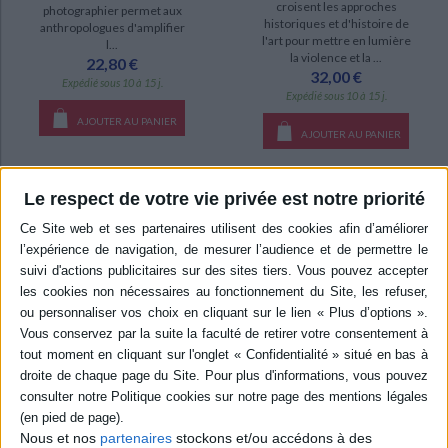
croisent les approches
photographier permet aux
historiques et d'histoire de
anthropologues d'amplifier
l'art pour mettre en lumière
l...
la violence et la ...
22,80 €
32,00 €
Expédié sous 10 à 15 j.
Expédié sous 10 à 15 j.
AJOUTER AU PANIER
AJOUTER AU PANIER
Le respect de votre vie privée est notre priorité
Ostracisme ! : du bon usage
Nous et nos
partenaires
stockons et/ou accédons à des
Trésor, mémoire,