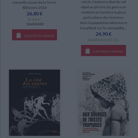
siècle. L'auteure aborde cet
nouvelle vision de la Terre.
objet au prisme du genre en
©Electre 2026
disponible (18)
mettant en lumière la place
26,80 €
epuise (1)
particulière des femmes
En stock *
dans la population laborieuse
*stock limité
travaillant sur la voie publiq...
24,90 €
AJOUTER AU PANIER
Expédié sous 10 à 15 j.
AJOUTER AU PANIER
CHARGEMENT...