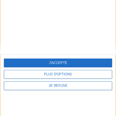
aborde aussi certains
dans l'asile psychiatrique de
aspects de la télévision, du
Münsterlingen. Les
film d'entreprise et de la
contributeurs interrogent
pornographie. ©Electre
les pratiques cliniques alors
2026
en cours dans
18,29 €
l'établissement, la relation
du p...
Indisponible
24,00 €
Expédié sous 10 à 15 j.
AJOUTER AU PANIER
J'ACCEPTE
PLUS D'OPTIONS
JE REFUSE