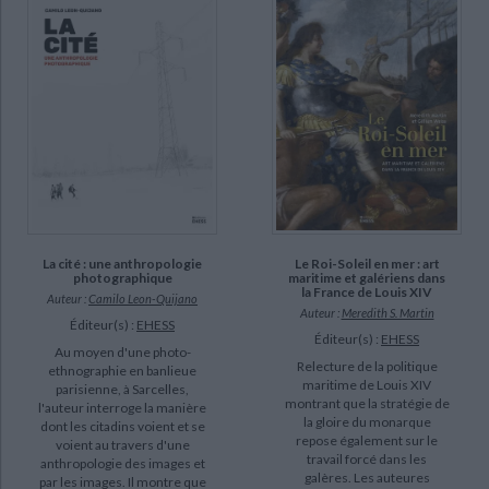
La cité : une anthropologie
Le Roi-Soleil en mer : art
photographique
maritime et galériens dans
la France de Louis XIV
Auteur :
Camilo Leon-Quijano
Auteur :
Meredith S. Martin
Éditeur(s) :
EHESS
Éditeur(s) :
EHESS
Au moyen d'une photo-
Relecture de la politique
ethnographie en banlieue
maritime de Louis XIV
parisienne, à Sarcelles,
montrant que la stratégie de
l'auteur interroge la manière
la gloire du monarque
dont les citadins voient et se
repose également sur le
voient au travers d'une
travail forcé dans les
anthropologie des images et
galères. Les auteures
par les images. Il montre que