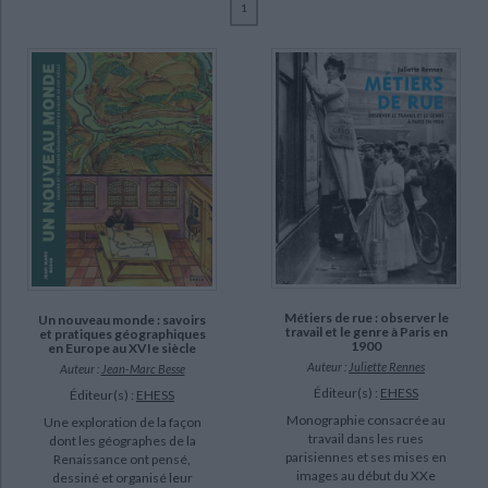
1
Ecologie - Environnement
Danse
Religions - Spiritualités
Bibliothèque de la Pléiade
Critique et histoire littéraire
Careri, Giovanni (3)
Histoire de France
Biographies historiques
Ferro, Marc (3)
Classiques scolaires
Littérature ancienne et médiévale
Histoire - Généralités
Histoire des pays
Lissarrague, François (2)
Littérature de voyage
Audio - Livres lus
Azoulay, Vincent (1)
Histoire ancienne
Géographie
Littérature en version originale
Humour
Basso, Elisabetta (1)
Culture scientifique
Bert, Jean-François (1)
Bertin-Maghit, Jean-Pierre (1)
Besse, Jean-Marc (1)
SUPPORT
Métiers de rue : observer le
Un nouveau monde : savoirs
travail et le genre à Paris en
et pratiques géographiques
1900
en Europe au XVIe siècle
livre (19)
Auteur :
Juliette Rennes
Auteur :
Jean-Marc Besse
Éditeur(s) :
EHESS
Éditeur(s) :
EHESS
SÉRIE
Monographie consacrée au
Une exploration de la façon
travail dans les rues
dont les géographes de la
parisiennes et ses mises en
Renaissance ont pensé,
DISPONIBILITÉ
images au début du XXe
dessiné et organisé leur