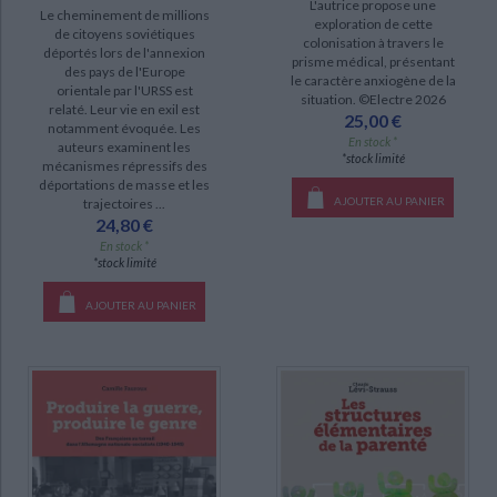
L'autrice propose une
Le cheminement de millions
Andrew Abbott et l'héritage de l'Ecole de Chicago (1)
exploration de cette
de citoyens soviétiques
colonisation à travers le
déportés lors de l'annexion
prisme médical, présentant
des pays de l'Europe
DISPONIBILITÉ
le caractère anxiogène de la
orientale par l'URSS est
situation. ©Electre 2026
relaté. Leur vie en exil est
disponible (115)
25,00 €
notamment évoquée. Les
En stock *
auteurs examinent les
manquant (21)
*stock limité
mécanismes répressifs des
déportations de masse et les
a-paraitre (3)
AJOUTER AU PANIER
trajectoires ...
24,80 €
En stock *
*stock limité
AJOUTER AU PANIER
CHARGEMENT...