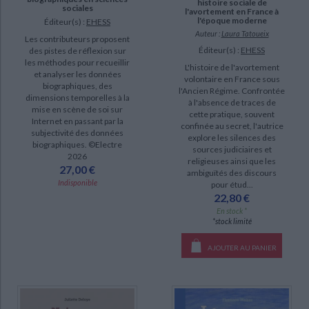
histoire sociale de
sociales
l'avortement en France à
l'époque moderne
Éditeur(s) :
EHESS
Auteur :
Laura Tatoueix
Les contributeurs proposent
Éditeur(s) :
EHESS
des pistes de réflexion sur
les méthodes pour recueillir
L'histoire de l'avortement
et analyser les données
volontaire en France sous
biographiques, des
l'Ancien Régime. Confrontée
dimensions temporelles à la
à l'absence de traces de
mise en scène de soi sur
cette pratique, souvent
Internet en passant par la
confinée au secret, l'autrice
subjectivité des données
explore les silences des
biographiques. ©Electre
sources judiciaires et
2026
religieuses ainsi que les
27,00 €
ambiguïtés des discours
Indisponible
pour étud...
22,80 €
En stock *
*stock limité
AJOUTER AU PANIER