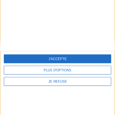
AJOUTER AU PANIER
AJOUTER AU PANIER
J'ACCEPTE
PLUS D'OPTIONS
JE REFUSE
Sainteté de cour : les
Une histoire sociale du
Capétiens et leurs saintes
Nouveau Monde
femmes
Éditeur(s) :
EHESS
Auteur :
Sean Linscott Field
Une analyse des conditions
Éditeur(s) :
EHESS
de formation de nouvelles