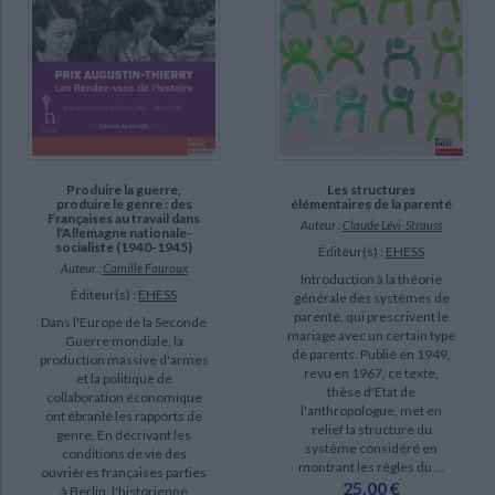
Produire la guerre,
Les structures
produire le genre : des
élémentaires de la parenté
Françaises au travail dans
Auteur :
Claude Lévi-Strauss
l'Allemagne nationale-
socialiste (1940-1945)
Éditeur(s) :
EHESS
Auteur :
Camille Fauroux
Introduction à la théorie
Éditeur(s) :
EHESS
générale des systèmes de
parenté, qui prescrivent le
Dans l'Europe de la Seconde
mariage avec un certain type
Guerre mondiale, la
de parents. Publié en 1949,
production massive d'armes
revu en 1967, ce texte,
et la politique de
thèse d'Etat de
collaboration économique
l'anthropologue, met en
ont ébranlé les rapports de
relief la structure du
genre. En décrivant les
système considéré en
conditions de vie des
montrant les règles du ...
ouvrières françaises parties
25,00 €
à Berlin, l'historienne