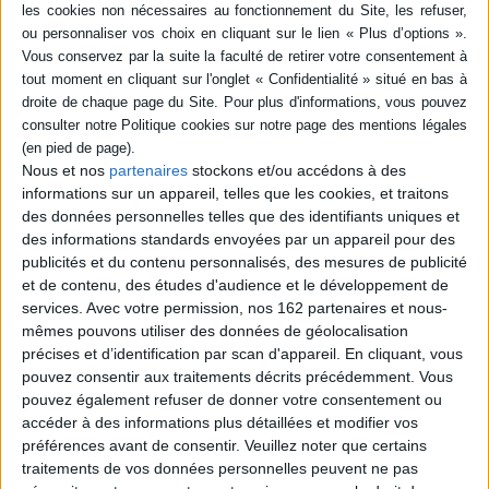
récupération, usages de
ministère des Affaires
l'espace naturel, stricte
étrangères. Des commis aux
exigence d'égalité entre
ambassadeurs, de
pairs. Etude r...
Talleyrand à Chateaubriand,
23,00 €
l'hi...
22,00 €
Expédié sous 10 à 15 j.
Expédié sous 10 à 15 j.
AJOUTER AU PANIER
Nous et nos
partenaires
stockons et/ou accédons à des
AJOUTER AU PANIER
informations sur un appareil, telles que les cookies, et traitons
des données personnelles telles que des identifiants uniques et
des informations standards envoyées par un appareil pour des
publicités et du contenu personnalisés, des mesures de publicité
et de contenu, des études d'audience et le développement de
services.
Avec votre permission, nos 162 partenaires et nous-
mêmes pouvons utiliser des données de géolocalisation
précises et d’identification par scan d'appareil. En cliquant, vous
pouvez consentir aux traitements décrits précédemment. Vous
pouvez également refuser de donner votre consentement ou
accéder à des informations plus détaillées et modifier vos
préférences avant de consentir.
Veuillez noter que certains
traitements de vos données personnelles peuvent ne pas