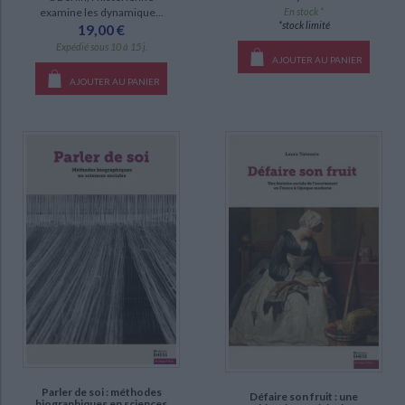
examine les dynamique...
En stock *
*stock limité
19,00 €
Expédié sous 10 à 15 j.
AJOUTER AU PANIER
AJOUTER AU PANIER
Parler de soi : méthodes
Défaire son fruit : une
biographiques en sciences