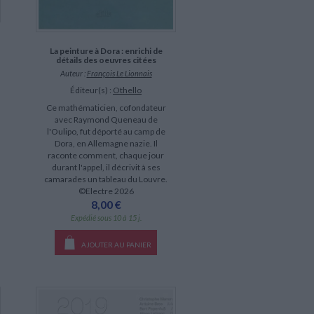
La peinture à Dora : enrichi de
détails des oeuvres citées
Auteur :
François Le Lionnais
Éditeur(s) :
Othello
Ce mathématicien, cofondateur
avec Raymond Queneau de
l'Oulipo, fut déporté au camp de
Dora, en Allemagne nazie. Il
raconte comment, chaque jour
durant l'appel, il décrivit à ses
camarades un tableau du Louvre.
©Electre 2026
8,00 €
Expédié sous 10 à 15 j.
AJOUTER AU PANIER