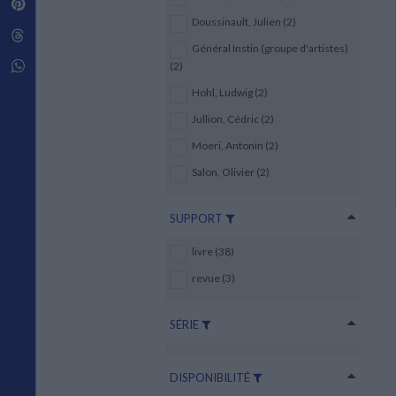
Pinterest
Techniques de construction
SCIENCE FICTION ET FANTASY
Vie familiale
Disciplines paramédicales
Doussinault, Julien (2)
Matériaux de l’architecture
Littérature SF et Fantasy
Threads
Ouvrages Généraux
Urbanisme
SOCIOLOGIE
Général Instin (groupe d'artistes)
Sociologie générale
Whatsapp
(2)
Travail social
Hohl, Ludwig (2)
Santé et société
Jullion, Cédric (2)
ETHNOLOGIE
Moeri, Antonin (2)
Anthropologie
Ethnologie par pays
Salon, Olivier (2)
SUPPORT
livre (38)
revue (3)
SÉRIE
DISPONIBILITÉ