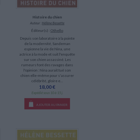
Histoire du chien
Auteur :
Hélène Bessette
Éditeur(s) :
Othello
Depuis son laboratoire à la pointe
de la modernité, Sandeman
espionne la vie de Nina, une
actrice à la mode et suit l'enquête
sur son chien assassiné. Les
rumeurs font des ravages dans
l'opinion : Nina aurait tué son
chien elle-même pour s'assurer
célébrité, gloire e...
18,00 €
Expédié sous 10 à 15 j.
AJOUTER AU PANIER