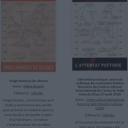
L'attentat poétique : actes du
Vingt minutes de silence
colloque du centenaire Hélène
Auteur :
Hélène Bessette
Bessette du Centre culturel
international de Cerisy-la-Salle
Éditeur(s) :
Othello
tenu du 20 au 27 août 2018
Auteur :
Centre culturel international
Vingt minutes, c'est le temps qu'il
(Cerisy-la-Salle, Manche). Colloque
a fallu à une femme et à son fils
(2018)
pour prévenir le médecin après la
mort du père de famille. Inspiré
Éditeur(s) :
Othello
d'un fait divers, ce roman
A l'occasion du centenaire de sa
s'articule autour de ces deux
naissance, l'écrivaine a été