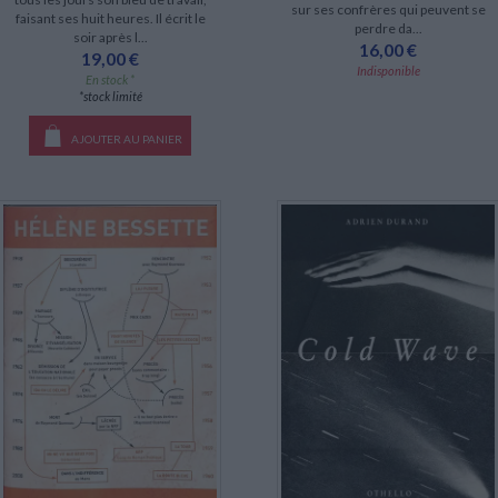
sur ses confrères qui peuvent se
faisant ses huit heures. Il écrit le
perdre da...
soir après l...
16,00 €
19,00 €
Indisponible
En stock *
*stock limité
AJOUTER AU PANIER