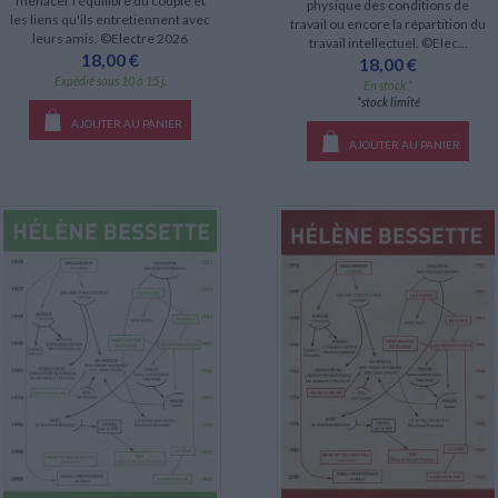
menacer l'équilibre du couple et
physique des conditions de
les liens qu'ils entretiennent avec
travail ou encore la répartition du
leurs amis. ©Electre 2026
travail intellectuel. ©Elec...
18,00 €
18,00 €
Expédié sous 10 à 15 j.
En stock *
*stock limité
AJOUTER AU PANIER
AJOUTER AU PANIER