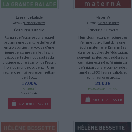
La grande balade
MaternA
Auteur :
Hélène Bessette
Auteur :
Hélène Bessette
Éditeur(s) :
Othello
Éditeur(s) :
Othello
Roman de l'étrange dans lequel
Huis clos mettant en scène des
se trame une aventure de l'esprit
femmes travaillant dans une
en trois parties : le voyage d'une
école maternelle. Enfermées
jeune personne vers les îles, la
dans ce haut lieu de l'éducation,
découverte des nouveautés du
souvent honteuses de déprécier
tropique et une évasion de l'esprit
ce métier estimé et féminin par
hors du monde occidental. Une
définition dans le contexte des
recherche intérieure permettant
années 1950, leurs rivalités et
de déco...
leurs névroses appa...
17,00 €
21,00 €
En stock *
Expédié sous 10 à 15 j.
*stock limité
AJOUTER AU PANIER
AJOUTER AU PANIER