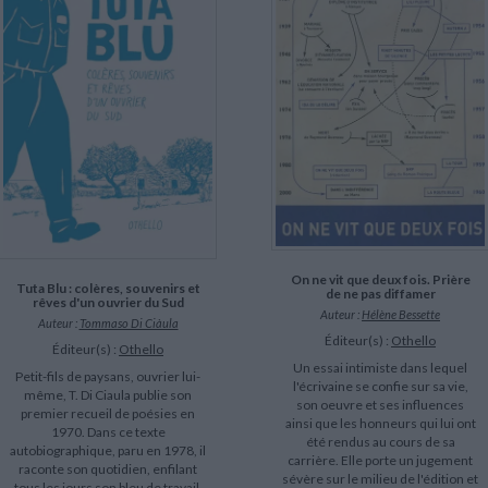
LITTÉRATURE DE VOYAGE
Dictionnaires Français
Histoire moderne
Relations et politiques
internationales
Dictionnaires Bilingues
Récits des voyageurs et des
Histoire contemporaine
explorateurs
Sécurité nationale - Défense
Langues universitaires -
BIOGRAPHIES HISTORIQUES
Dictionnaires et méthodes
ECOLOGIE - ENVIRONNEMENT
Biographies historiques
Méthodes Langues Grand public
Ecologie
Français langues étrangères
HISTOIRE - GÉNÉRALITÉS
Historiographie
Etudes historiques
Généalogie - Héraldique
Franc-maçonnerie
CHARGEMENT...
On ne vit que deux fois. Prière
Tuta Blu : colères, souvenirs et
de ne pas diffamer
rêves d'un ouvrier du Sud
Auteur :
Hélène Bessette
Auteur :
Tommaso Di Ciàula
Éditeur(s) :
Othello
Éditeur(s) :
Othello
Un essai intimiste dans lequel
Petit-fils de paysans, ouvrier lui-
l'écrivaine se confie sur sa vie,
même, T. Di Ciaula publie son
son oeuvre et ses influences
premier recueil de poésies en
ainsi que les honneurs qui lui ont
1970. Dans ce texte
été rendus au cours de sa
autobiographique, paru en 1978, il
carrière. Elle porte un jugement
raconte son quotidien, enfilant
sévère sur le milieu de l'édition et
tous les jours son bleu de travail,