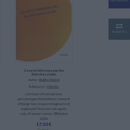
Mes Alertes
Antiquité
Mythologies
GÉOGRAPHIE
Géographie - Démographie -
Territoire
Mollat Pro
CULTURE SCIENTIFIQUE
Essais scientifique
Astronomie
Ca ne m'intéresse pas les
histoires vraies
Auteur :
Bobby Chalard
Éditeur(s) :
Othello
Lécrivain et Lamoureux,
personnages beckettiens, tentent
d'élargir leur espace imaginaire et
explorant l'horizon coin après
coin. Premier roman. ©Electre
2026
17,50 €
En stock *