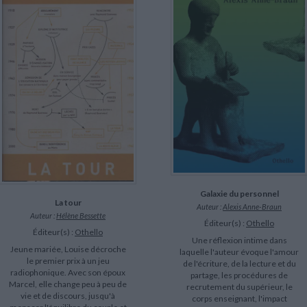
Galaxie du personnel
La tour
Auteur :
Alexis Anne-Braun
Auteur :
Hélène Bessette
Éditeur(s) :
Othello
Éditeur(s) :
Othello
Une réflexion intime dans
Jeune mariée, Louise décroche
laquelle l'auteur évoque l'amour
le premier prix à un jeu
de l'écriture, de la lecture et du
radiophonique. Avec son époux
partage, les procédures de
Marcel, elle change peu à peu de
recrutement du supérieur, le
vie et de discours, jusqu'à
corps enseignant, l'impact