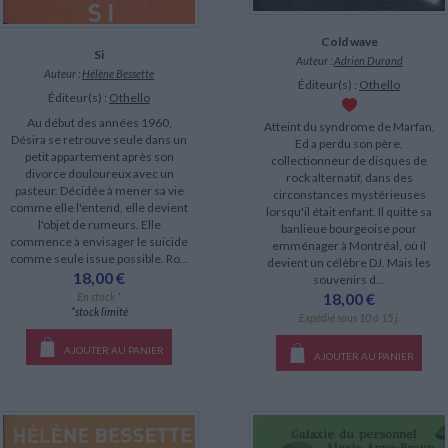
Cold wave
Si
Auteur :
Adrien Durand
Auteur :
Hélène Bessette
Éditeur(s) :
Othello
Éditeur(s) :
Othello
Au début des années 1960,
Atteint du syndrome de Marfan,
Désira se retrouve seule dans un
Ed a perdu son père,
petit appartement après son
collectionneur de disques de
divorce douloureux avec un
rock alternatif, dans des
pasteur. Décidée à mener sa vie
circonstances mystérieuses
comme elle l'entend, elle devient
lorsqu'il était enfant. Il quitte sa
l'objet de rumeurs. Elle
banlieue bourgeoise pour
commence à envisager le suicide
emménager à Montréal, où il
comme seule issue possible. Ro...
devient un célèbre DJ. Mais les
18,00 €
souvenirs d...
18,00 €
En stock *
*stock limité
Expédié sous 10 à 15 j.
AJOUTER AU PANIER
AJOUTER AU PANIER