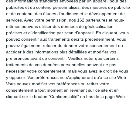
des informations standards envoyées par un appareil pour des
L’Histoire, ici à plusieurs voix, fait place à tous les récits et invite à
publicités et du contenu personnalisés, des mesures de publicité
décentrer notre regard pour placer les populations colonisées au cœur
et de contenu, des études d'audience et le développement de
de nos préoccupations. Se détourner, enfin, de la “mission civilisatrice”
pour aborder la mémoire des massacres, du travail forcé, de la
services.
Avec votre permission, nos 162 partenaires et nous-
déculturation - ainsi que des pratiques de résistance,
mêmes pouvons utiliser des données de géolocalisation
d’accommodement et de coopération des populations colonisées.
précises et d’identification par scan d'appareil. En cliquant, vous
pouvez consentir aux traitements décrits précédemment. Vous
Disponible chez
En stock *
Telle une bobine, la fresque historique se déroule depuis notre présent
l'éditeur
*stock limité
pouvez également refuser de donner votre consentement ou
pour remonter le cours du temps : un changement d’échelle qui permet
de comprendre la continuité de la colonisation, ses héritages, ses
accéder à des informations plus détaillées et modifier vos
stigmates, sa modernité dans nos sociétés. Cinq chapitres, parmi
préférences avant de consentir.
Veuillez noter que certains
lesquels le lecteur peut naviguer au gré des articles de
Amartya Sen,
traitements de vos données personnelles peuvent ne pas
Achille Mbembe, Laurence De Cock, Souleymane Bachir Diagne, Jean-
L'empire des sports : une
Pour une histoire des
nécessiter votre consentement, mais vous avez le droit de vous
François Sirinelli, Guillaume Calafat
… Tout en découvrant une infinité
histoire de la
possibles : analyses
de voix moins connues mais profondément justes : un point fort
y opposer. Vos préférences ne s'appliqueront qu’à ce site Web.
mondialisation culturelle
contrefactuelles et futurs
de
Colonisations
, qui permet d’accéder à une richesse de penseurs et
Vous pouvez modifier vos préférences ou retirer votre
non advenus
Éditeur :
Belin
penseuses jusqu’ici invisibilisés par les récits des empires coloniaux.
consentement à tout moment en revenant sur ce site et en
Auteur :
Quentin Deluermoz
20,90 €
cliquant sur le bouton "Confidentialité" en bas de la page Web.
Un coup de coeur unanime pour ce livre qui fait déjà référence,
Éditeur :
Seuil
permettant d’ouvrir le débat critique et de relire les voix de l’histoire
25,90 €
coloniale et décoloniale, les livres qui ont jalonné ce passé commun - de
Frantz Fanon à Françoise Vergès, de la petite à la grande histoire, tantôt
portraits du colonisateur ou du colonisé, découvrez notre sélection
autour de
Colonisations.
AUTOUR DES COLONISATIONS