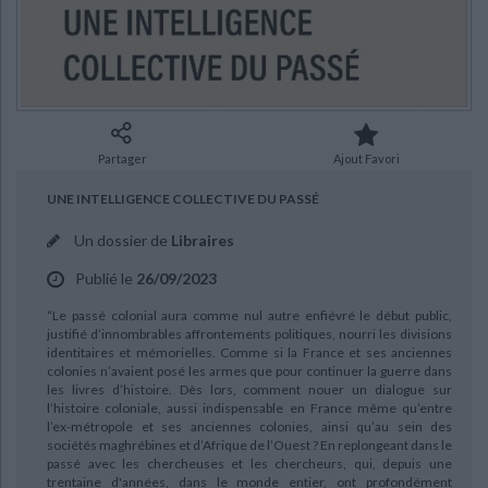
Ecologie - Environnement
Danse
Religions - Spiritualités
Bibliothèque de la Pléiade
Critique et histoire littéraire
Histoire de France
Biographies historiques
Classiques scolaires
Littérature ancienne et médiévale
Histoire - Généralités
Histoire des pays
CHARGEMENT...
Littérature de voyage
Audio - Livres lus
Histoire ancienne
Géographie
Littérature en version originale
Humour
Partager
Ajout Favori
Culture scientifique
UNE INTELLIGENCE COLLECTIVE DU PASSÉ
Un dossier de
Libraires
Publié le
26/09/2023
“Le passé colonial aura comme nul autre enfiévré le début public,
justifié d’innombrables affrontements politiques, nourri les divisions
identitaires et mémorielles. Comme si la France et ses anciennes
colonies n’avaient posé les armes que pour continuer la guerre dans
les livres d’histoire. Dès lors, comment nouer un dialogue sur
l’histoire coloniale, aussi indispensable en France même qu’entre
l’ex-métropole et ses anciennes colonies, ainsi qu’au sein des
sociétés maghrébines et d’Afrique de l’Ouest ? En replongeant dans le
passé avec les chercheuses et les chercheurs, qui, depuis une
trentaine d'années, dans le monde entier, ont profondément