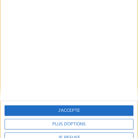
Découvrez nos Newsletters Mollat !
JE M'INSCRIS
Informations pratiques
Conditions d'utilisation du site
Qui sommes-nous
Mentions Légales
Frais de port & Livraison
Conditions Générales de Vente
À votre service
Offres d'emploi
J'ACCEPTE
Offres Partenaires
PLUS D'OPTIONS
À découvrir
JE REFUSE