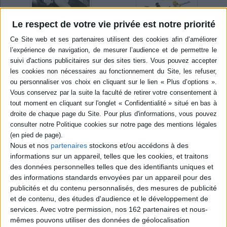
Le respect de votre vie privée est notre priorité
Disponible chez
l'éditeur
Disponible chez
l'éditeur
Championnes ! : 90
sportives exceptionnelles
Championnes : elles ont
Auteur :
Laurie Delhostal
conquis l'or, l'argent, le
o
Éditeur :
La Martinière
bronze
19,95 €
Auteur :
Lorraine Kaltenbach
Éditeur :
Arthaud
Nous et nos
partenaires
stockons et/ou accédons à des
6,90 €
informations sur un appareil, telles que les cookies, et traitons
des données personnelles telles que des identifiants uniques et
des informations standards envoyées par un appareil pour des
PARCOURS DE VIE
publicités et du contenu personnalisés, des mesures de publicité
et de contenu, des études d'audience et le développement de
services.
Avec votre permission, nos 162 partenaires et nous-
mêmes pouvons utiliser des données de géolocalisation