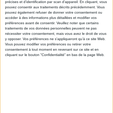
précises et d’identification par scan d'appareil. En cliquant, vous
pouvez consentir aux traitements décrits précédemment. Vous
pouvez également refuser de donner votre consentement ou
Disponible chez
En stock *
accéder à des informations plus détaillées et modifier vos
l'éditeur
*stock limité
préférences avant de consentir.
Veuillez noter que certains
traitements de vos données personnelles peuvent ne pas
nécessiter votre consentement, mais vous avez le droit de vous
y opposer. Vos préférences ne s'appliqueront qu’à ce site Web.
Mes 10 commandements
Phrase d'armes
Vous pouvez modifier vos préférences ou retirer votre
Auteur :
Kevin Mayer
Auteur :
Paul Greveillac
consentement à tout moment en revenant sur ce site et en
Éditeur :
Solar
Éditeur :
Gallimard
cliquant sur le bouton "Confidentialité" en bas de la page Web.
19,90 €
19,00 €
JEUX OLYMPIQUES ET SOCIÉTÉ