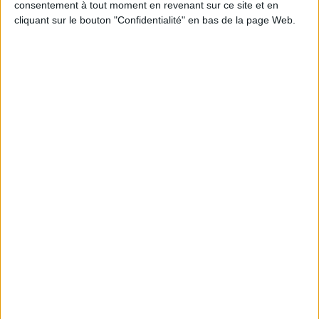
consentement à tout moment en revenant sur ce site et en
cliquant sur le bouton "Confidentialité" en bas de la page Web.
JE M'INSCRIS
Informations pratiques
Conditions d'utilisation du site
Qui sommes-nous
Mentions Légales
Frais de port & Livraison
Conditions Générales de Vente
À votre service
Offres d'emploi
Offres Partenaires
À découvrir
FeniXX
EDRLab