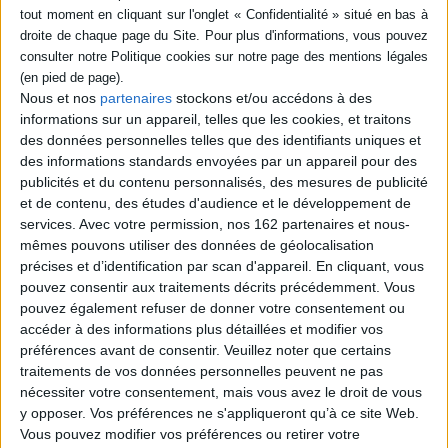
En combinant ces trois notions, avec la croissance de l'intelligence
artificielle, les entreprises peuvent non seulement accroître leur
visibilité, mais aussi établir des relations durables avec leur audience.
Indisponible
Une communication d'entreprise bien orchestrée est donc un levier
puissant pour la croissance et le succès à long terme.
En stock *
*stock limité
Nous et nos
partenaires
stockons et/ou accédons à des
informations sur un appareil, telles que les cookies, et traitons
des données personnelles telles que des identifiants uniques et
Communicator : toute la
communication pour un
des informations standards envoyées par un appareil pour des
C'est ça, le marketing : on
monde plus responsable
publicités et du contenu personnalisés, des mesures de publicité
ne vous verra pas tant que
Auteur :
Assaël Adary
vous n'aurez pas appris à
et de contenu, des études d'audience et le développement de
voir
Éditeur :
Dunod
services.
Avec votre permission, nos 162 partenaires et nous-
Auteur :
Seth Godin
mêmes pouvons utiliser des données de géolocalisation
48,50 €
Éditeur :
Diateino
précises et d’identification par scan d'appareil. En cliquant, vous
pouvez consentir aux traitements décrits précédemment. Vous
22,00 €
pouvez également refuser de donner votre consentement ou
accéder à des informations plus détaillées et modifier vos
préférences avant de consentir.
Veuillez noter que certains
traitements de vos données personnelles peuvent ne pas
nécessiter votre consentement, mais vous avez le droit de vous
y opposer. Vos préférences ne s'appliqueront qu’à ce site Web.
Découvrez nos Newsletters Mollat !
Vous pouvez modifier vos préférences ou retirer votre