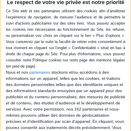
Le respect de votre vie privée est notre priorité
climat et météo façonnent l'Histoire des Hommes et de leurs
croyances. Du soleil synonyme de vie et de prospérité aux orages
parfois symboles de cataclysme voire d'apocalypse... Nombreuses et
diverses ont été les interprétations du ciel et des signaux que celui-ci
envoie à la terre.
En vous proposant des études historiques en lien avec la météo, le
En stock *
Disponible chez
climat et ses évolutions, ce dossier vous permettra de mieux saisir les
*stock limité
l'éditeur
rapports entre le ciel et les terriens à travers l'Histoire.
De la grêle et du tonnerre :
La pluie, le soleil et le vent
histoire médiévale des
: une histoire de la
Nous et nos
partenaires
stockons et/ou accédons à des
imaginaires paysans
sensibilité au temps qu'il
informations sur un appareil, telles que les cookies, et traitons
Auteur :
Jean-Pierre Devroey
fait
des données personnelles telles que des identifiants uniques et
Éditeur :
Aubier
Éditeur :
Seuil
des informations standards envoyées par un appareil pour des
22,00 €
26,00 €
publicités et du contenu personnalisés, des mesures de publicité
et de contenu, des études d'audience et le développement de
services.
Avec votre permission, nos 162 partenaires et nous-
mêmes pouvons utiliser des données de géolocalisation
précises et d’identification par scan d'appareil. En cliquant, vous
pouvez consentir aux traitements décrits précédemment. Vous
CLIMAT ET CHANGEMENTS CLIMATIQUES