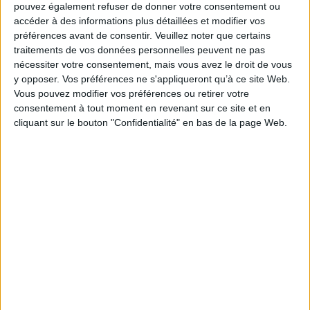
pouvez également refuser de donner votre consentement ou
accéder à des informations plus détaillées et modifier vos
préférences avant de consentir.
Veuillez noter que certains
traitements de vos données personnelles peuvent ne pas
nécessiter votre consentement, mais vous avez le droit de vous
y opposer. Vos préférences ne s'appliqueront qu’à ce site Web.
Indisponible
Vous pouvez modifier vos préférences ou retirer votre
En stock *
*stock limité
consentement à tout moment en revenant sur ce site et en
cliquant sur le bouton "Confidentialité" en bas de la page Web.
t
Trente-trois questions sur
Histoire du climat depuis
l'histoire du climat : du
l'an mil
Moyen Age à nos jours :
Auteur :
Emmanuel Le Roy
entretiens avec Anouchka
Ladurie
Vasak
Éditeur :
Flammarion
Auteur :
Emmanuel Le Roy
Ladurie
14,00 €
Éditeur :
Pluriel
7,60 €